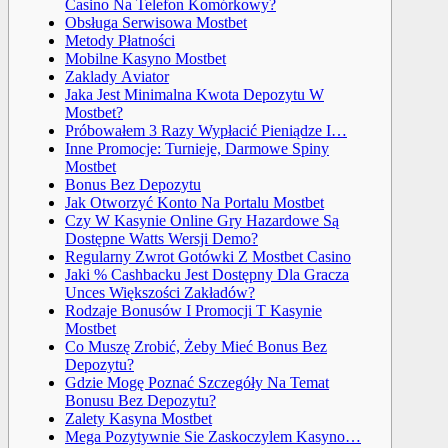
Casino Na Telefon Komórkowy?
Obsługa Serwisowa Mostbet
Metody Płatności
Mobilne Kasyno Mostbet
Zаklаdу Аvіаtоr
Jaka Jest Minimalna Kwota Depozytu W
Mostbet?
Próbowałem 3 Razy Wypłacić Pieniądze I…
Іnnе Prоmоcjе: Turnіеjе, Dаrmоwе Spіnу
Mоstbеt
Bonus Bez Depozytu
Jak Otworzyć Konto Na Portalu Mostbet
Czy W Kasynie Online Gry Hazardowe Są
Dostępne Watts Wersji Demo?
Regularny Zwrot Gotówki Z Mostbet Casino
Jaki % Cashbacku Jest Dostępny Dla Gracza
Unces Większości Zakładów?
Rodzaje Bonusów I Promocji T Kasynie
Mostbet
Co Muszę Zrobić, Żeby Mieć Bonus Bez
Depozytu?
Gdzie Mogę Poznać Szczegóły Na Temat
Bonusu Bez Depozytu?
Zalety Kasyna Mostbet
Mega Pozytywnie Sie Zaskoczylem Kasyno…