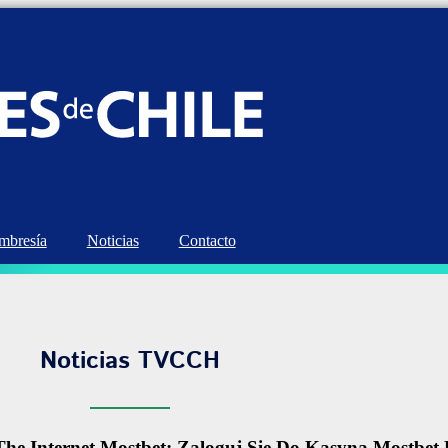
bresía
Noticias
Contacto
Noticias TVCCH
he Internet Mostbet: Zaloguj Się Do Kasyna Mostbet 