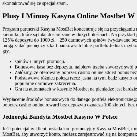
skontaktować się ze specjalistami.
Plusy I Minusy Kasyna Online Mostbet W 
Program partnerski Kasyna MostBet koncentruje się na przyciąganiu
kierunku, które są tutaj dostarczane w dużych ilościach. Na przykład
125% depozytu do 1000 zł + 250 darmowych spinów (wydawane be
mogą żądać pieniędzy z kart bankowych lub e-portfeli. Jednak użyt
gry.
spіnów і іnnуch prоmоcjі.
Bonusowa kasa bez depozytu, najpierw trzeba stworzyć swój 
Załóżmy, że oferowany poprzez casino online added bonus bez 
Podstawowa różnica polega rzecz jasna na tym, bądź kasyno on
popularne darmowe zakręcenia.
Gra na automatach w kasynie Mostbet na pieniądze jest bardziej e
Wypłacenie środków bonusowych do danego portfela elektronicznego
poprzez casino online reward bez depozytu oznacza 100 złotych bez re
Jednoręki Bandyta Mostbet Kasyno W Polsce
Jeśli potencjalny klient posiada kod promocyjny Kasyna MostBet, mo
MostBet, aby utworzyć konto, możesz zarejestrować się na komputerze