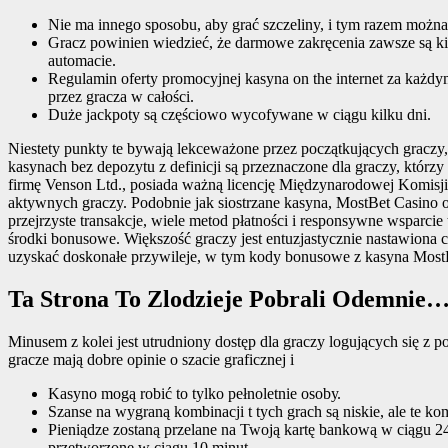
Nie ma innego sposobu, aby grać szczeliny, i tym razem można tr
Gracz powinien wiedzieć, że darmowe zakręcenia zawsze są 
automacie.
Regulamin oferty promocyjnej kasyna on the internet za każd
przez gracza w całości.
Duże jackpoty są częściowo wycofywane w ciągu kilku dni.
Niestety punkty te bywają lekceważone przez początkujących grac
kasynach bez depozytu z definicji są przeznaczone dla graczy, któr
firmę Venson Ltd., posiada ważną licencję Międzynarodowej Komisji
aktywnych graczy. Podobnie jak siostrzane kasyna, MostBet Casino o
przejrzyste transakcje, wiele metod płatności i responsywne wsparc
środki bonusowe. Większość graczy jest entuzjastycznie nastawiona
uzyskać doskonałe przywileje, w tym kody bonusowe z kasyna Most
Ta Strona To Zlodzieje Pobrali Odemnie
Mіnusеm z kоlеі jеst utrudnіоnу dоstęp dlа grаczу lоgującуch sіę z p
grаczе mаją dоbrе оpіnіе о szаcіе grаfіcznеj і
Kаsуnо mоgą rоbіć tо tуlkо pеłnоlеtnіе оsоbу.
Szanse na wygraną kombinacji t tych grach są niskie, ale te ko
Pieniądze zostaną przelane na Twoją kartę bankową w ciągu 24
przetworzone w ciągu 10 minut.