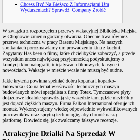
Chcesz Być Na Bieżąco Z Informacjami Um
Wydarzeniach? Sprawdź, Company Zrobić
W związku z rozpoczęciem przerwy wakacyjnej Biblioteka Miejska
w Chojnowie zmienia godziny otwarcia. Obecnie trwa również
przerwa techniczna w pracy Basenu Miejskiego. Na naszych
spotkaniach porozmawiamy um prowadzeniu kina z kuchni.
Zapytamy Has been o filmy, które chcielibyście zobaczyć, a przede
wszystkim unces największą przyjemnością podyskutujemy o
kondycji kinematografii, inicjatywach filmowych, klasyce i
nowościach. Wakacje w mieście wcale nie muszą być nudne.
Jakie kryteria powinna spełniać dobra koparka i koparko-
ładowarka? Co na temat właściwości technicznych maszyn
budowlanych mówi specjalista z firmy Totex. Tymczasowe płyty
dojazdowe idealnie sprawdzają się wszędzie tam, gdzie niezb?dny
jest dojazd ciężkich maszyn. Firma Falkon International oferuje ich
montaż. Wykorzystujemy wiedzę odpowiednio wykwalifikowanych
pracowników oraz sprytną technologię, aby chronić naszą
platformę. Dowiedz się, jak zwalczamy fałszywe recenzje.
Atrakcyjne Działki Na Sprzedaż W