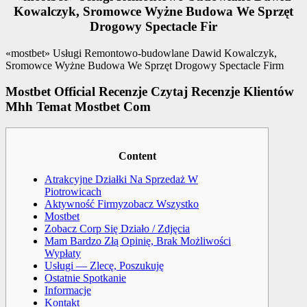
Kowalczyk, Sromowce Wyżne Budowa We Sprzęt
Drogowy Spectacle Fir
«mostbet» Usługi Remontowo-budowlane Dawid Kowalczyk,
Sromowce Wyżne Budowa We Sprzęt Drogowy Spectacle Firm
Mostbet Official Recenzje Czytaj Recenzje Klientów
Mhh Temat Mostbet Com
Content
Atrakcyjne Działki Na Sprzedaż W
Piotrowicach
Aktywność Firmyzobacz Wszystko
Mostbet
Zobacz Corp Się Działo / Zdjęcia
Mam Bardzo Złą Opinię, Brak Możliwości
Wypłaty
Usługi — Zlecę, Poszukuję
Ostatnie Spotkanie
Informacje
Kontakt