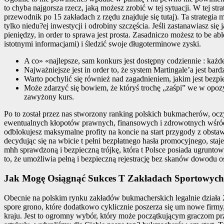
to chyba najgorsza rzecz, jaką możesz zrobić w tej sytuacji. W tej str
przewodnik po 15 zakładach z rzędu znajduje się tutaj). Ta strategia m
tylko niedu?ej inwestycji i odrobiny szczęścia. Jeśli zastanawiasz si
pieniędzy, in order to sprawa jest prosta. Zasadniczo możesz to be ab
istotnymi informacjami) i śledzić swoje długoterminowe zyski.
A co» «najlepsze, sam konkurs jest dostępny codziennie : każ
Najważniejsze jest in order to, że system Martingale’a jest ba
Warto pochylić się również nad zagadnieniem, jakim jest bezp
Może zdarzyć się bowiem, że któryś trochę „zaśpi” we w opozy
zawyżony kurs.
Po to został przez nas stworzony ranking polskich bukmacherów, oczy
ewentualnych kłopotów prawnych, finansowych i zdrowotnych wśród gr
odblokujesz maksymalne profity na koncie na start przygody z obst
decydując się na wbicie t pełni bezpłatnego hasła promocyjnego, st
mhh sprawdzoną i bezpieczną trójkę, która t Polsce posiada ugrun
to, że umożliwia pełną i bezpieczną rejestrację bez skanów dowodu o
Jak Mogę Osiągnąć Sukces T Zakładach Sportowyc
Obecnie na polskim rynku zakładów bukmacherskich legalnie działa 2
spore grono, które dodatkowo cyklicznie poszerza się um nowe fir
kraju. Jest to ogromny wybór, który może początkującym graczom pr