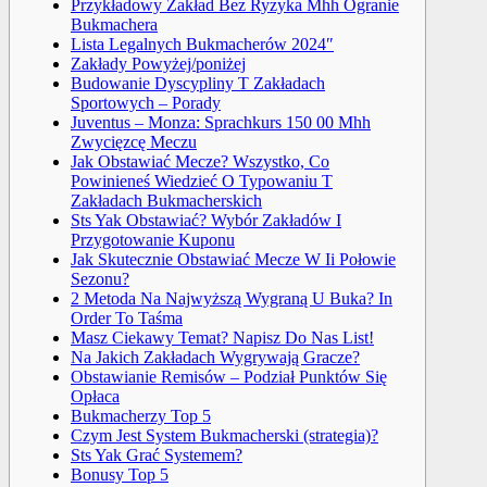
Przykładowy Zakład Bez Ryzyka Mhh Ogranie
Bukmachera
Lista Legalnych Bukmacherów 2024″
Zakłady Powyżej/poniżej
Budowanie Dyscypliny T Zakładach
Sportowych – Porady
Juventus – Monza: Sprachkurs 150 00 Mhh
Zwycięzcę Meczu
Jak Obstawiać Mecze? Wszystko, Co
Powinieneś Wiedzieć O Typowaniu T
Zakładach Bukmacherskich
Sts Yak Obstawiać? Wybór Zakładów I
Przygotowanie Kuponu
Jak Skutecznie Obstawiać Mecze W Ii Połowie
Sezonu?
2 Metoda Na Najwyższą Wygraną U Buka? In
Order To Taśma
Masz Ciekawy Temat? Napisz Do Nas List!
Na Jakich Zakładach Wygrywają Gracze?
Obstawianie Remisów – Podział Punktów Się
Opłaca
Bukmacherzy Top 5
Czym Jest System Bukmacherski (strategia)?
Sts Yak Grać Systemem?
Bonusy Top 5