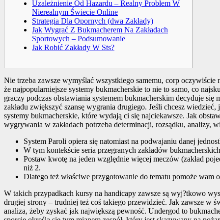
Uzależnienie Od Hazardu – Realny Problem W
Nierealnym Świecie Online
Strategia Dla Opornych (dwa Zakłady)
Jak Wygrać Z Bukmacherem Na Zakładach
Sportowych – Podsumowanie
Jak Robić Zakłady W Sts?
Nie trzeba zawsze wymyślać wszystkiego samemu, corp oczywiście ni
że najpopularniejsze systemy bukmacherskie to nie to samo, co najs
graczy podczas obstawiania systemem bukmacherskim decyduje się mh
zakładu zwiększyć szansę wygrania drugiego. Jeśli chcesz wiedzieć, j
systemy bukmacherskie, które wydają ci się najciekawsze. Jak obst
wygrywania w zakładach potrzeba determinacji, rozsądku, analizy, 
System Paroli opiera się natomiast na podwajaniu danej jednost
W tym kontekście seria przegranych zakładów bukmacherskich 
Postaw kwotę na jeden względnie więcej meczów (zakład poj
niż 2.
Dlatego też właściwe przygotowanie do tematu pomoże wam og
W takich przypadkach kursy na handicapy zawsze są wyj?tkowo wysok
drugiej strony – trudniej też coś takiego przewidzieć. Jak zawsze 
analiza, żeby zyskać jak największą pewność. Undergod to bukmacher
sporcie określa się tym mianem zespół, który jest skazywany na poż