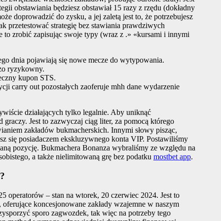
ategii obstawiania będziesz obstawiał 15 razy z rzędu (dokładny
oże doprowadzić do zysku, a jej zaletą jest to, że potrzebujesz
ę jak przetestować strategię bez stawiania prawdziwych
le to zrobić zapisując swoje typy (wraz z .» «kursami i innymi
dego dnia pojawiają się nowe mecze do wytypowania.
rdzo ryzykowny.
ieczny kupon STS.
cji carry out pozostałych zaoferuje mhh dane wydarzenie
wiście działających tylko legalnie. Aby uniknąć
aczy. Jest to zazwyczaj ciąg liter, za pomocą którego
awianiem zakładów bukmacherskich. Innymi słowy pisząc,
ajesz się posiadaczem ekskluzywnego konta VIP. Postawiliśmy
towaną pozycję. Bukmachera Bonanza wybraliśmy ze względu na
sobistego, a także nielimitowaną grę bez podatku
mostbet app
.
h?
5 operatorów – stan na wtorek, 20 czerwiec 2024. Jest to
my, oferujące koncesjonowane zakłady wzajemne w naszym
zysporzyć sporo zagwozdek, tak więc na potrzeby tego