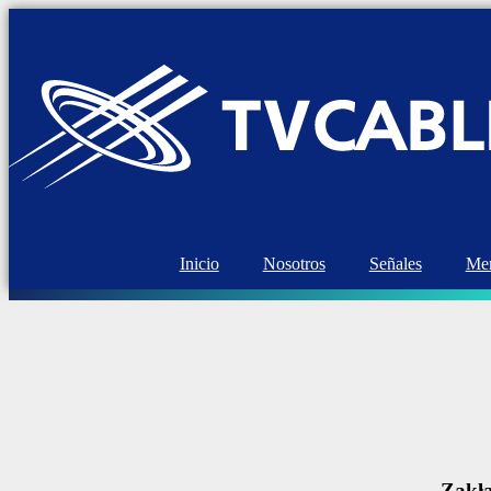
Inicio
Nosotros
Señales
Mem
Zakł