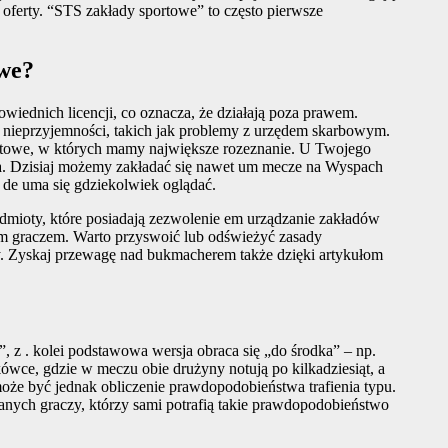
 oferty. “STS zakłady sportowe” to często pierwsze
owe?
owiednich licencji, co oznacza, że działają poza prawem.
nieprzyjemności, takich jak problemy z urzędem skarbowym.
rtowe, w których mamy największe rozeznanie. U Twojego
a. Dzisiaj możemy zakładać się nawet um mecze na Wyspach
 de uma się gdziekolwiek oglądać.
dmioty, które posiadają zezwolenie em urządzanie zakładów
m graczem. Warto przyswoić lub odświeżyć zasady
y. Zyskaj przewagę nad bukmacherem także dzięki artykułom
 z . kolei podstawowa wersja obraca się „do środka” – np.
kówce, gdzie w meczu obie drużyny notują po kilkadziesiąt, a
oże być jednak obliczenie prawdopodobieństwa trafienia typu.
nych graczy, którzy sami potrafią takie prawdopodobieństwo