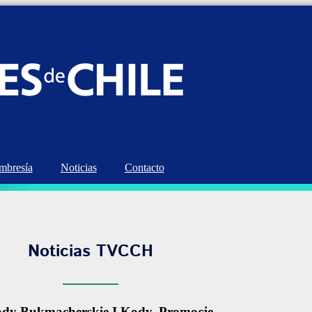
bresía
Noticias
Contacto
Noticias TVCCH
ady Bukmacherskie I Kody, Promocje