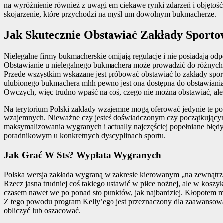
na wyróżnienie również z uwagi em ciekawe rynki zdarzeń i objętość
skojarzenie, które przychodzi na myśl um dowolnym bukmacherze.
Jak Skutecznie Obstawiać Zakłady Sport
Nielegalne firmy bukmacherskie omijają regulacje i nie posiadają odp
Obstawianie u nielegalnego bukmachera może prowadzić do różnych 
Przede wszystkim wskazane jest próbować obstawiać lo zakłady spo
ulubionego bukmachera mhh pewno jest ona dostępna do obstawiani
Owczych, więc trudno wpaść na coś, czego nie można obstawiać, ale
Na terytorium Polski zakłady wzajemne mogą oferować jedynie te po
wzajemnych. Nieważne czy jesteś doświadczonym czy początkujący
maksymalizowania wygranych i actually najczęściej popełniane błęd
poradnikowym u konkretnych dyscyplinach sportu.
Jak Grać W Sts? Wypłata Wygranych
Polska wersja zakłada wygraną w zakresie kierowanym „na zewnątrz”,
Rzecz jasna trudniej coś takiego ustawić w piłce nożnej, ale w koszy
czasem nawet we po ponad sto punktów, jak najbardziej. Kłopotem m
Z tego powodu program Kelly’ego jest przeznaczony dla zaawansowa
obliczyć lub oszacować.