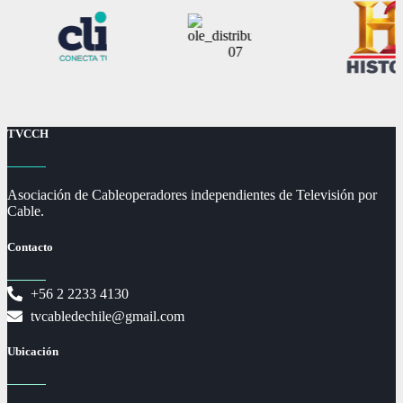
TVCCH
Asociación de Cableoperadores independientes de Televisión por
Cable.
Contacto
+56 2 2233 4130
tvcabledechile@gmail.com
Ubicación