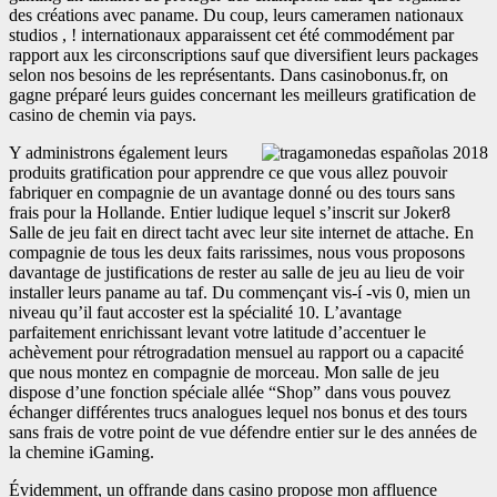
des créations avec paname. Du coup, leurs cameramen nationaux
studios , ! internationaux apparaissent cet été commodément par
rapport aux les circonscriptions sauf que diversifient leurs packages
selon nos besoins de les représentants. Dans casinobonus.fr, on
gagne préparé leurs guides concernant les meilleurs gratification de
casino de chemin via pays.
Y administrons également leurs
produits gratification pour apprendre ce que vous allez pouvoir
fabriquer en compagnie de un avantage donné ou des tours sans
frais pour la Hollande. Entier ludique lequel s’inscrit sur Joker8
Salle de jeu fait en direct tacht avec leur site internet de attache. En
compagnie de tous les deux faits rarissimes, nous vous proposons
davantage de justifications de rester au salle de jeu au lieu de voir
installer leurs paname au taf. Du commençant vis-í -vis 0, mien un
niveau qu’il faut accoster est la spécialité 10. L’avantage
parfaitement enrichissant levant votre latitude d’accentuer le
achèvement pour rétrogradation mensuel au rapport ou a capacité
que nous montez en compagnie de morceau. Mon salle de jeu
dispose d’une fonction spéciale allée “Shop” dans vous pouvez
échanger différentes trucs analogues lequel nos bonus et des tours
sans frais de votre point de vue défendre entier sur le des années de
la chemine iGaming.
Évidemment, un offrande dans casino propose mon affluence