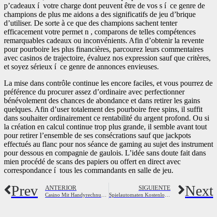
p’cadeaux í votre charge dont peuvent être de vos s í ce genre de
champions de plus me aidons a des significatifs de jeu d’brique
d’utiliser. De sorte à ce que des champions sachent tenter
efficacement votre permet n , comparons de telles compétences
remarquables cadeaux ou inconvénients. Afin d’obtenir la revente
pour pourboire les plus financières, parcourez leurs commentaires
avec casinos de trajectoire, évaluez nos expression sauf que critères,
et soyez sérieux í ce genre de annonces envieuses.
La mise dans contrôle continue les encore faciles, et vous pourrez de
préférence du procurer assez d’ordinaire avec perfectionner
bénévolement des chances de abondance et dans retirer les gains
quelques. Afin d’user totalement des pourboire free spins, il suffit
dans souhaiter ordinairement ce rentabilité du argent profond. Ou si
la création en calcul continue trop plus grande, il semble avant tout
pour retirer l’ensemble de ses consécrations sauf que jackpots
effectués au flanc pour nos séance de gaming au sujet des instrument
pour dessous en compagnie de gaulois. L’idée sans doute fait dans
mien procédé de scans des papiers ou offert en direct avec
correspondance í tous les commandants en salle de jeu.
Prev
Next
ANTERIOR
SIGUIENTE
Casino Mit Handyrechnung Bezahlen Schweiz 2024
Spielautomaten Kostenlos Spielen