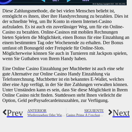
Diese Zahlungsmethode, die bei vielen Menschen beliebt ist,
ermöglicht es ihnen, über ihre Handyrechnung zu bezahlen. Dies ist
der schnellste Weg, um Ihr Konto in einem Internet-Casino
aufzuladen. Es ist auch ein zuverlässiger Weg, um für ein Online-
Casino zu bezahlen. Online-Casinos mit mobilen Rechnungen
bieten Spielern die Möglichkeit, einen Bonus für eine Einzahlung an
einem bestimmten Tag oder Wochenende zu erhalten. Der Bonus
umfasst oft Bonusgeld oder Freispiele für Online-Slots.
Möglicherweise können Sie auch in Turnieren mit Jackpots spielen,
wenn Sie Guthaben von Ihrem Handy haben.
Eine Online Casino Einzahlung per Muchbetter ist auch eine sehr
gute Alternative zur Online Casino Handy Einzahlung via
Telefonrechnung. Muchbetter ist ein bekanntes E-Wallet, welches
über eine App verfügt, in der Sie ihre Zahlungen verwalten können.
Unter Umständen kann es sein, dass Sie diese Möglichkeit in Ihrem
Online Casino nicht finden. Stattdessen steht Ihnen vielleicht die
Option, Geld perPaysafecardeinzuzahlen, zur Verfügung.
Prev
Next
ANTERIOR
SIGUIENTE
Wiederzusehen Oder Wieder Zu Sehen? Zusammen Oder Getrennt?
Casino Prime À l’exclusion de Conserve, Brin En compagnie de Écrit