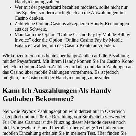
Handyrechnung zahlen.
Wer mit der paysafecard bezahlen möchten, sollte nicht nur
ans Spielen, sondern auch gleich an die Auszahlungen im
Casino denken.
Zahlreiche Online-Casinos akzeptieren Handy-Rechnungen
aus der Schweiz.
Man kann die Option “Online Casino Pay by Mobile Bill by
Invoice” oder die Option “Online Casino Pay by Mobile
Balance” wählen, um das Casino-Konto aufzuladen.
Wir konzentrieren uns heute aber hauptsächlich auf die Bezahlung
mit der Paysafecard. Mit Ihrem Handy können Sie Ihr Casino-Konto
bei jedem Online-Casino-Anbieter aufladen und dann Zahlungen an
das Casino über mobile Zahlungen vornehmen. Es ist jedoch
möglich, im Casino mit der Handyrechnung zu bezahlen.
Kann Ich Auszahlungen Als Handy
Guthaben Bekommen?
Nein, die Paybox-Zahlungsoption wird derzeit nur in Österreich
akzeptiert und nur für die Bezahlung von Strafzetteln verwendet.
Für Online-Casinos ist die Nutzung dieser Methode derzeit noch
nicht vorgesehen. Einen Überblick über gängige Techniken zur
mobilen Einzahlung erhalten Sie in meinem Test. Hier finden Sie