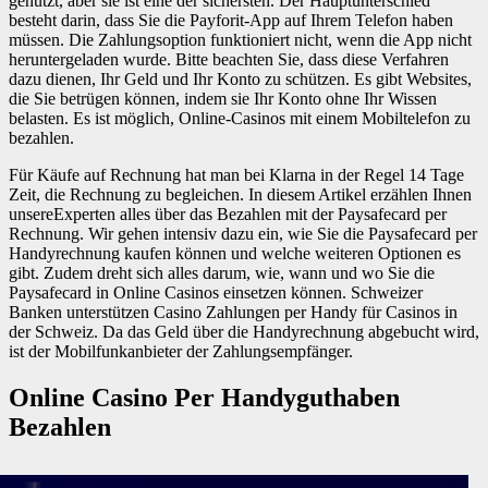
genutzt, aber sie ist eine der sichersten. Der Hauptunterschied
besteht darin, dass Sie die Payforit-App auf Ihrem Telefon haben
müssen. Die Zahlungsoption funktioniert nicht, wenn die App nicht
heruntergeladen wurde. Bitte beachten Sie, dass diese Verfahren
dazu dienen, Ihr Geld und Ihr Konto zu schützen. Es gibt Websites,
die Sie betrügen können, indem sie Ihr Konto ohne Ihr Wissen
belasten. Es ist möglich, Online-Casinos mit einem Mobiltelefon zu
bezahlen.
Für Käufe auf Rechnung hat man bei Klarna in der Regel 14 Tage
Zeit, die Rechnung zu begleichen. In diesem Artikel erzählen Ihnen
unsereExperten alles über das Bezahlen mit der Paysafecard per
Rechnung. Wir gehen intensiv dazu ein, wie Sie die Paysafecard per
Handyrechnung kaufen können und welche weiteren Optionen es
gibt. Zudem dreht sich alles darum, wie, wann und wo Sie die
Paysafecard in Online Casinos einsetzen können. Schweizer
Banken unterstützen Casino Zahlungen per Handy für Casinos in
der Schweiz. Da das Geld über die Handyrechnung abgebucht wird,
ist der Mobilfunkanbieter der Zahlungsempfänger.
Online Casino Per Handyguthaben
Bezahlen