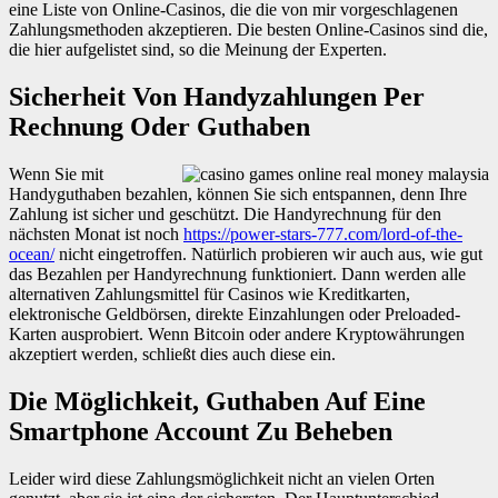
eine Liste von Online-Casinos, die die von mir vorgeschlagenen
Zahlungsmethoden akzeptieren. Die besten Online-Casinos sind die,
die hier aufgelistet sind, so die Meinung der Experten.
Sicherheit Von Handyzahlungen Per
Rechnung Oder Guthaben
Wenn Sie mit
Handyguthaben bezahlen, können Sie sich entspannen, denn Ihre
Zahlung ist sicher und geschützt. Die Handyrechnung für den
nächsten Monat ist noch
https://power-stars-777.com/lord-of-the-
ocean/
nicht eingetroffen. Natürlich probieren wir auch aus, wie gut
das Bezahlen per Handyrechnung funktioniert. Dann werden alle
alternativen Zahlungsmittel für Casinos wie Kreditkarten,
elektronische Geldbörsen, direkte Einzahlungen oder Preloaded-
Karten ausprobiert. Wenn Bitcoin oder andere Kryptowährungen
akzeptiert werden, schließt dies auch diese ein.
Die Möglichkeit, Guthaben Auf Eine
Smartphone Account Zu Beheben
Leider wird diese Zahlungsmöglichkeit nicht an vielen Orten