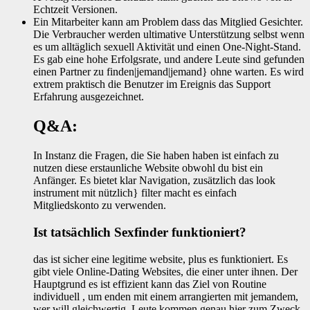
Echtzeit Versionen.
Ein Mitarbeiter kann am Problem dass das Mitglied Gesichter.
Die Verbraucher werden ultimative Unterstützung selbst wenn
es um alltäglich sexuell Aktivität und einen One-Night-Stand.
Es gab eine hohe Erfolgsrate, und andere Leute sind gefunden
einen Partner zu finden|jemand|jemand} ohne warten. Es wird
extrem praktisch die Benutzer im Ereignis das Support
Erfahrung ausgezeichnet.
Q&A:
In Instanz die Fragen, die Sie haben haben ist einfach zu
nutzen diese erstaunliche Website obwohl du bist ein
Anfänger. Es bietet klar Navigation, zusätzlich das look
instrument mit nützlich} filter macht es einfach
Mitgliedskonto zu verwenden.
Ist tatsächlich Sexfinder funktioniert?
das ist sicher eine legitime website, plus es funktioniert. Es
gibt viele Online-Dating Websites, die einer unter ihnen. Der
Hauptgrund es ist effizient kann das Ziel von Routine
individuell , um enden mit einem arrangierten mit jemandem,
wer will gleichwertig. Leute kommen genau hier zum Zweck,