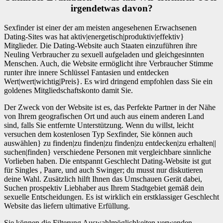
irgendetwas davon?
Sexfinder ist einer der am meisten angesehenen Erwachsenen
Dating-Sites was hat aktiv|energetisch|produktiv|effektiv}
Mitglieder. Die Dating-Website auch Staaten einzuführen ihre
Neuling Verbraucher zu sexuell aufgeladen und gleichgesinnten
Menschen. Auch, die Website ermöglicht ihre Verbraucher Stimme
runter ihre innere Schlüssel Fantasien und entdecken
Wert|wert|wichtig|Preis}. Es wird dringend empfohlen dass Sie ein
goldenes Mitgliedschaftskonto damit Sie.
Der Zweck von der Website ist es, das Perfekte Partner in der Nähe
von Ihrem geografischen Ort und auch aus einem anderen Land
sind, falls Sie entfernte Unterstützung. Wenn du willst, leicht
versuchen dem kostenlosen Typ Sexfinder, Sie können auch
auswählen} zu finden|zu finden|zu finden|zu entdecken|zu erhalten||
suchen|finden} verschiedene Personen mit vergleichbare sinnliche
Vorlieben haben. Die entspannt Geschlecht Dating-Website ist gut
für Singles , Paare, und auch Swinger; du musst nur diskutieren
deine Wahl. Zusätzlich hilft Ihnen das Umschauen Gerät dabei,
Suchen prospektiv Liebhaber aus Ihrem Stadtgebiet gemäß dein
sexuelle Entscheidungen. Es ist wirklich ein erstklassiger Geschlecht
Website das liefern ultimative Erfüllung.
Sie können die Filterung Auswahlmöglichkeiten verwenden