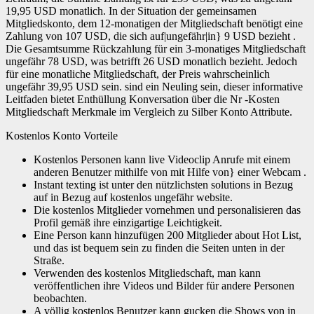
19,95 USD monatlich. In der Situation der gemeinsamen
Mitgliedskonto, dem 12-monatigen der Mitgliedschaft benötigt eine
Zahlung von 107 USD, die sich auf|ungefähr|in} 9 USD bezieht .
Die Gesamtsumme Rückzahlung für ein 3-monatiges Mitgliedschaft
ungefähr 78 USD, was betrifft 26 USD monatlich bezieht. Jedoch
für eine monatliche Mitgliedschaft, der Preis wahrscheinlich
ungefähr 39,95 USD sein. sind ein Neuling sein, dieser informative
Leitfaden bietet Enthüllung Konversation über die Nr -Kosten
Mitgliedschaft Merkmale im Vergleich zu Silber Konto Attribute.
Kostenlos Konto Vorteile
Kostenlos Personen kann live Videoclip Anrufe mit einem
anderen Benutzer mithilfe von mit Hilfe von} einer Webcam .
Instant texting ist unter den nützlichsten solutions in Bezug
auf in Bezug auf kostenlos ungefähr website.
Die kostenlos Mitglieder vornehmen und personalisieren das
Profil gemäß ihre einzigartige Leichtigkeit.
Eine Person kann hinzufügen 200 Mitglieder about Hot List,
und das ist bequem sein zu finden die Seiten unten in der
Straße.
Verwenden des kostenlos Mitgliedschaft, man kann
veröffentlichen ihre Videos und Bilder für andere Personen
beobachten.
A völlig kostenlos Benutzer kann gucken die Shows von in