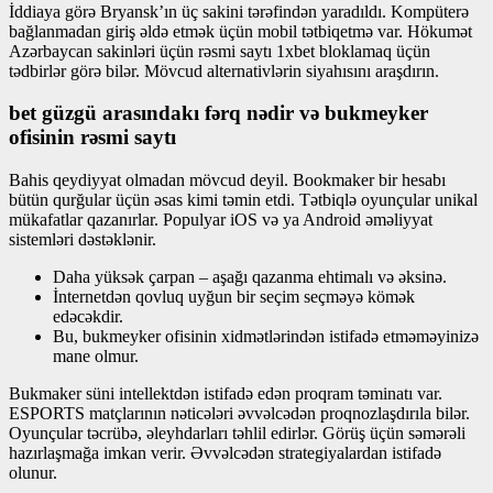
İddiaya görə Bryansk’ın üç sakini tərəfindən yaradıldı. Kompüterə
bağlanmadan giriş əldə etmək üçün mobil tətbiqetmə var. Hökumət
Azərbaycan sakinləri üçün rəsmi saytı 1xbet bloklamaq üçün
tədbirlər görə bilər. Mövcud alternativlərin siyahısını araşdırın.
bet güzgü arasındakı fərq nədir və bukmeyker
ofisinin rəsmi saytı
Bahis qeydiyyat olmadan mövcud deyil. Bookmaker bir hesabı
bütün qurğular üçün əsas kimi təmin etdi. Tətbiqlə oyunçular unikal
mükafatlar qazanırlar. Populyar iOS və ya Android əməliyyat
sistemləri dəstəklənir.
Daha yüksək çarpan – aşağı qazanma ehtimalı və əksinə.
İnternetdən qovluq uyğun bir seçim seçməyə kömək
edəcəkdir.
Bu, bukmeyker ofisinin xidmətlərindən istifadə etməməyinizə
mane olmur.
Bukmaker süni intellektdən istifadə edən proqram təminatı var.
ESPORTS matçlarının nəticələri əvvəlcədən proqnozlaşdırıla bilər.
Oyunçular təcrübə, əleyhdarları təhlil edirlər. Görüş üçün səmərəli
hazırlaşmağa imkan verir. Əvvəlcədən strategiyalardan istifadə
olunur.