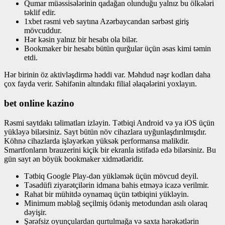
Qumar müəssisələrinin qadağan olunduğu yalnız bu ölkələri
təklif edir.
1xbet rəsmi veb saytına Azərbaycandan sərbəst giriş
mövcuddur.
Hər kəsin yalnız bir hesabı ola bilər.
Bookmaker bir hesabı bütün qurğular üçün əsas kimi təmin
etdi.
Hər birinin öz aktivləşdirmə həddi var. Məhdud nəşr kodları daha
çox fayda verir. Səhifənin altındakı filial əlaqələrini yoxlayın.
bet online kazino
Rəsmi saytdakı təlimatları izləyin. Tətbiqi Android və ya iOS üçün
yükləyə bilərsiniz. Sayt bütün növ cihazlara uyğunlaşdırılmışdır.
Köhnə cihazlarda işləyərkən yüksək performansa malikdir.
Smartfonların brauzerini kiçik bir ekranla istifadə edə bilərsiniz. Bu
gün sayt ən böyük bookmaker xidmətləridir.
Tətbiq Google Play-dən yükləmək üçün mövcud deyil.
Təsadüfi ziyarətçilərin idmana bahis etməyə icazə verilmir.
Rahat bir mühitdə oynamaq üçün tətbiqini yükləyin.
Minimum məbləğ seçilmiş ödəniş metodundan asılı olaraq
dəyişir.
Şərəfsiz oyunçulardan qurtulmağa və saxta hərəkətlərin