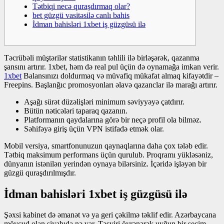
Tətbiqi necə quraşdırmaq olar?
bet güzgü vasitəsilə canlı bahis
İdman bahisləri 1xbet iş güzgüsü ilə
Təcrübəli müştərilər statistikanın təhlili ilə birləşərək, qazanma
şansını artırır. 1xbet, həm də real pul üçün də oynamağa imkan verir.
1xbet
Balansınızı doldurmaq və müvafiq mükafat almaq kifayətdir –
Freepins. Başlanğıc promosyonları əlavə qazanclar ilə marağı artırır.
Aşağı sürət düzəlişləri minimum səviyyəyə çatdırır.
Bütün nəticələri taparaq qazanın.
Platformanın qaydalarına görə bir neçə profil ola bilməz.
Səhifəyə giriş üçün VPN istifadə etmək olar.
Mobil versiya, smartfonunuzun qaynaqlarına daha çox tələb edir.
Tətbiq maksimum performans üçün qurulub. Proqramı yükləsəniz,
dünyanın istənilən yerindən oynaya bilərsiniz. İçəridə işləyən bir
güzgü quraşdırılmışdır.
İdman bahisləri 1xbet iş güzgüsü ilə
Şəxsi kabinet də əmanət və ya geri çəkilmə təklif edir. Azərbaycana
mövcud olan siyahıda nə var. Təsviri öyrənərək uyğun bir seçim