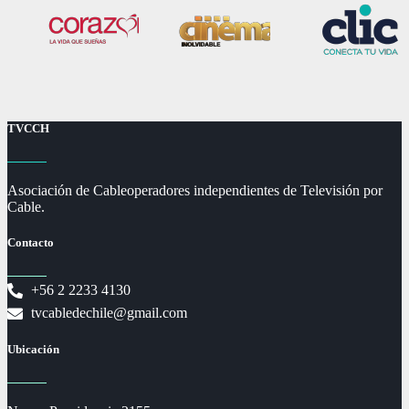
TVCCH
Asociación de Cableoperadores independientes de Televisión por
Cable.
Contacto
+56 2 2233 4130
tvcabledechile@gmail.com
Ubicación