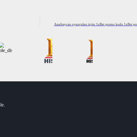
Azərbaycan oyunçuları üçün 1xBet promo kodu 1xBet pro
le.