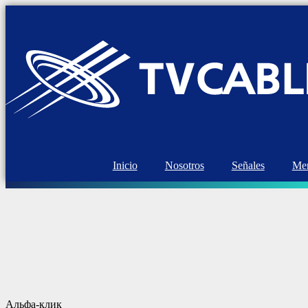
Inicio
Nosotros
Señales
Mem
Альфа-клик