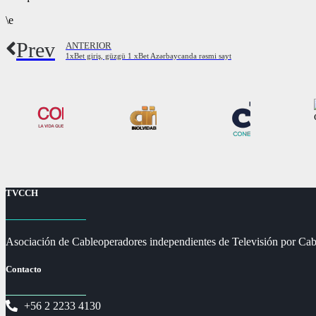
\e
Prev
ANTERIOR
1xBet giriş, güzgü 1 xBet Azərbaycanda rəsmi sayt
TVCCH
Asociación de Cableoperadores independientes de Televisión por Cab
Contacto
+56 2 2233 4130