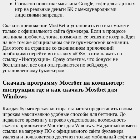
Согласно политике магазина Google, софт для азартных
игр на реальные деньги БК с международными
лицензиями запрещен.
Скачать приложение MostBet и установить его вы сможете
только с официального сайта букмекера. Если в процессе
возникла проблема, тогда, возможно, ее решение юзер найдет
на все том же официальном сайте букмекерской компании.
Для этого на странице со скачиванием приложений
необходимо перейти во вкладку «iOS», затем нажать на
ссылку «Инструкция». Сразу отметим, что бонусы не
бесплатные, все они отыгрываются по вейджеру,
установленному букмекером.
Скачать программу Мостбет на компьютер:
инструкция где и как скачать Mostbet для
Windows
Каждая букмекерская контора старается предоставить своим
игрокам максимально удобные способы для беттинга. До
недавнего времени у игроков существовала возможность
скачать приложение Мостбет для Windows. На данный момент
ссылка на загрузку ПО с официального сайта букмекера
удалена и пользователю доступен только мобильный софт для