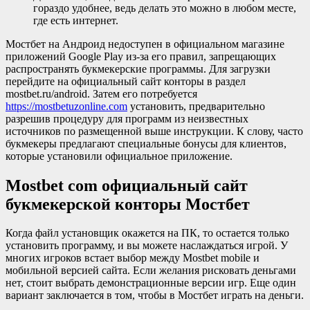
гораздо удобнее, ведь делать это можно в любом месте,
где есть интернет.
Мостбет на Андроид недоступен в официальном магазине
приложений Google Play из-за его правил, запрещающих
распространять букмекерские программы. Для загрузки
перейдите на официальный сайт конторы в раздел
mostbet.ru/android. Затем его потребуется
https://mostbetuzonline.com
установить, предварительно
разрешив процедуру для программ из неизвестных
источников по размещенной выше инструкции. К слову, часто
букмекеры предлагают специальные бонусы для клиентов,
которые установили официальное приложение.
Mostbet com официальный сайт
букмекерской конторы Мостбет
Когда файл установщик окажется на ПК, то остается только
установить программу, и вы можете наслаждаться игрой. У
многих игроков встает выбор между Mostbet mobile и
мобильной версией сайта. Если желания рисковать деньгами
нет, стоит выбрать демонстрационные версии игр. Еще один
вариант заключается в том, чтобы в Мостбет играть на деньги.