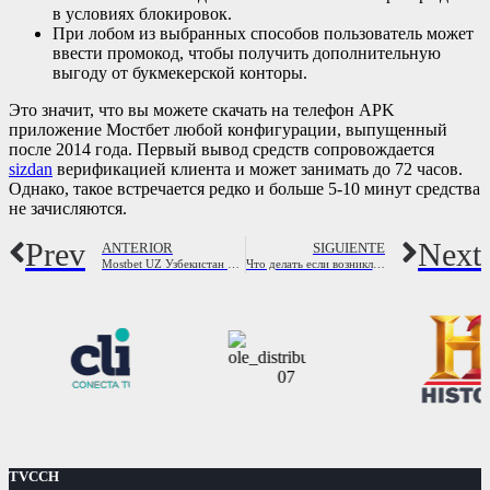
в условиях блокировок.
При лобом из выбранных способов пользователь может
ввести промокод, чтобы получить дополнительную
выгоду от букмекерской конторы.
Это значит, что вы можете скачать на телефон APK
приложение Мостбет любой конфигурации, выпущенный
после 2014 года. Первый вывод средств сопровождается
sizdan
верификацией клиента и может занимать до 72 часов.
Однако, такое встречается редко и больше 5-10 минут средства
не зачисляются.
Prev
Next
ANTERIOR
SIGUIENTE
Mostbet UZ Узбекистан букмекер, казино, приложение
Что делать если возникли проблемы на БК 1X бет
TVCCH