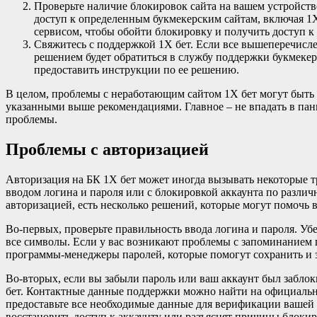
Проверьте наличие блокировок сайта на вашем устройств
доступ к определенным букмекерским сайтам, включая 1X
сервисом, чтобы обойти блокировку и получить доступ к 
Свяжитесь с поддержкой 1X бет. Если все вышеперечисле
решением будет обратиться в службу поддержки букмекер
предоставить инструкции по ее решению.
В целом, проблемы с неработающим сайтом 1X бет могут быть 
указанными выше рекомендациями. Главное – не впадать в пан
проблемы.
Проблемы с авторизацией
Авторизация на БК 1X бет может иногда вызывать некоторые 
вводом логина и пароля или с блокировкой аккаунта по разли
авторизацией, есть несколько решений, которые могут помочь в
Во-первых, проверьте правильность ввода логина и пароля. Убе
все символы. Если у вас возникают проблемы с запоминанием 
программы-менеджеры паролей, которые помогут сохранить и 
Во-вторых, если вы забыли пароль или ваш аккаунт был заблок
бет. Контактные данные поддержки можно найти на официальн
предоставьте все необходимые данные для верификации вашей
восстановить доступ к аккаунту или разъяснят причины блокир