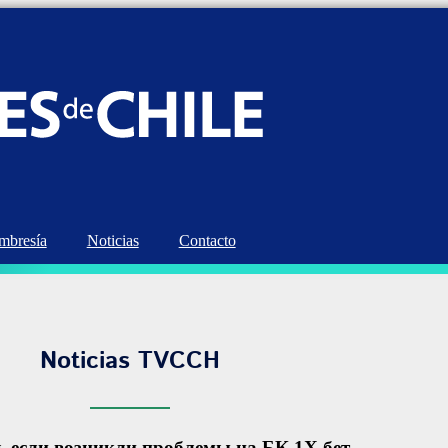
bresía
Noticias
Contacto
Noticias TVCCH
ь если возникли проблемы на БК 1X бет