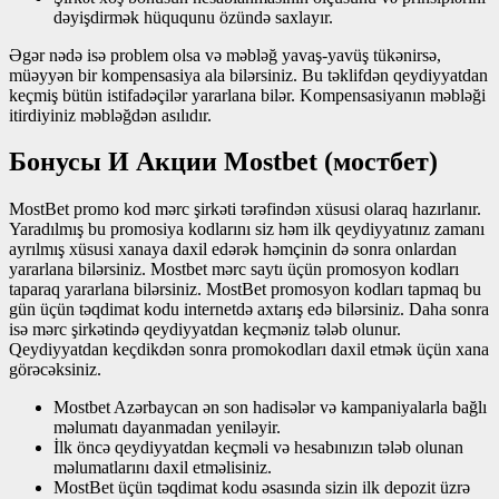
dəyişdirmək hüququnu özündə saxlayır.
Əgər nədə isə problem olsa və məbləğ yavaş-yavüş tükənirsə,
müəyyən bir kompensasiya ala bilərsiniz. Bu təklifdən qeydiyyatdan
keçmiş bütün istifadəçilər yararlana bilər. Kompensasiyanın məbləği
itirdiyiniz məbləğdən asılıdır.
Бонусы И Акции Mostbet (мостбет)
MostBet promo kod mərc şirkəti tərəfindən xüsusi olaraq hazırlanır.
Yaradılmış bu promosiya kodlarını siz həm ilk qeydiyyatınız zamanı
ayrılmış xüsusi xanaya daxil edərək həmçinin də sonra onlardan
yararlana bilərsiniz. Mostbet mərc saytı üçün promosyon kodları
taparaq yararlana bilərsiniz. MostBet promosyon kodları tapmaq bu
gün üçün təqdimat kodu internetdə axtarış edə bilərsiniz. Daha sonra
isə mərc şirkətində qeydiyyatdan keçməniz tələb olunur.
Qeydiyyatdan keçdikdən sonra promokodları daxil etmək üçün xana
görəcəksiniz.
Mostbet Azərbaycan ən son hadisələr və kampaniyalarla bağlı
məlumatı dayanmadan yeniləyir.
İlk öncə qeydiyyatdan keçməli və hesabınızın tələb olunan
məlumatlarını daxil etməlisiniz.
MostBet üçün təqdimat kodu əsasında sizin ilk depozit üzrə