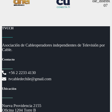
TVCCH
Asociación de Cableoperadores independientes de Televisión por
Cable.
Contacto
+56 2 2233 4130
tvcabledechile@gmail.com
Ubicación
Nueva Providencia 2155
Oficina 1204 Torre B