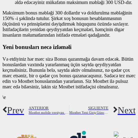
əldə edəcəyiniz mükafatın maksimum məbləği 300 USD-dır.
Maksimum bonus məbləği 300 dollardır və doldurulma məbləğinin
150% -i şəklində tutulur. Şirkət xoş bonusun hesablanmasının
ölçüsünü və prinsiplərini dəyişdirmək hüququnu özündə saxlayır.
İstifadəçilərin yenidən qeydiyyatdan keçmələri, həmçinin digər
insanların məlumatlarından istifadə etmələri qadağandır.
Yeni bonusları necə izləməli
Və etdiyiniz hər mərc sizə Bonus qazanmağa davam edəcək. Bütün
bonuslardan vaxtında yararlanmaq üçün saytda qeydiyyatdan
keçməlisiniz. Bununla belə, saytda aktiv olmalısınız, nə qədər çox
mərc etsəniz, bir o qədər çox bonus qazanacaqsınız. Sadəcə tez mərc
edin və Mostbet bonuslarından yararlanın. Siz Mostbet ilə pulsuz
mərc edə bilərsiniz, lakin siz Mostbet istifadəçisi olmalısınız.
\e
Prev
Next
ANTERIOR
SIGUIENTE
Mostbet mobile versiyası ilə mərc etmək Mostbet apk yukle Android
Mostbet Yeni Giriş Güncel Adresler Mostbet Güncel Domain