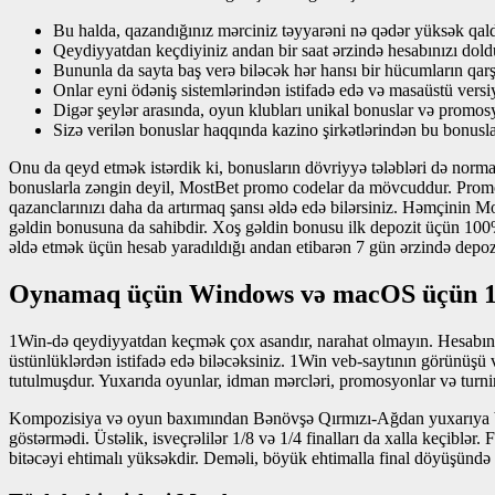
Bu halda, qazandığınız mərciniz təyyarəni nə qədər yüksək qald
Qeydiyyatdan keçdiyiniz andan bir saat ərzində hesabınızı dol
Bununla da sayta baş verə biləcək hər hansı bir hücumların qarş
Onlar eyni ödəniş sistemlərindən istifadə edə və masaüstü versiyas
Digər şeylər arasında, oyun klubları unikal bonuslar və promosyo
Sizə verilən bonuslar haqqında kazino şirkətlərindən bu bonusla
Onu da qeyd etmək istərdik ki, bonusların dövriyyə tələbləri də norma
bonuslarla zəngin deyil, MostBet promo codelar da mövcuddur. Promo k
qazanclarınızı daha da artırmaq şansı əldə edə bilərsiniz. Həmçinin M
gəldin bonusuna da sahibdir. Xoş gəldin bonusu ilk depozit üçün 10
əldə etmək üçün hesab yaradıldığı andan etibarən 7 gün ərzində depoz
Oynamaq üçün Windows və macOS üçün 1W
1Win-də qeydiyyatdan keçmək çox asandır, narahat olmayın. Hesabını
üstünlüklərdən istifadə edə biləcəksiniz. 1Win veb-saytının görünüşü v
tutulmuşdur. Yuxarıda oyunlar, idman mərcləri, promosyonlar və turni
Kompozisiya və oyun baxımından Bənövşə Qırmızı-Ağdan yuxarıya bax
göstərmədi. Üstəlik, isveçrəlilər 1/8 və 1/4 finalları da xalla keçiblər
bitəcəyi ehtimalı yüksəkdir. Deməli, böyük ehtimalla final döyüşündə