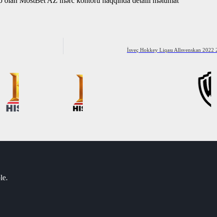
ib olan MostBet AZ mərc kontoru haqqında detallı məlumat
İsveç Hokkey Liqası Allsvenskan 2022 
le.