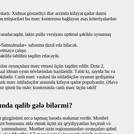
rir. Xidmət göstərdiyi illər ərzində kifayət qədər daimi
ən müştəriləri bu mərc kontoruna bağlayan əsas kriteriyalardan
aradacaqdır, lakin pullu versiyası optimal şəkildə oynamaq
«Satınalmalar» sahəsinə daxil edə biləcək.
etməyə çalışır.
şəkildə təhlilini təqdim edəcəyik.
dən oyunçulara mərc etməsi üçün təqdim edilir. Dota 2,
al idman oyun növlərindən bəziləridir. Təbii ki, saytda bu və
kdədir. Canlı mərc vasitəsi ilə istifadəçilər oyunun gedişatına
nlı mərc istifadəçilər arasında kifayət qədər populyardır. Əlavə
ir qismi bu mərc kontorunda canlı mərc üçün təklif
nda qalib gələ bilərmi?
et güzgüsünü necə tapmaq barədə məlumat verilir. Mostbet
it bonusunu əldə etmək üçün siz qeydiyyatdan keçməli və
 yatırmalısınız. Mostbet sizin regionunuzdan oyunçuları qəbul