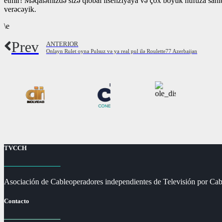
etmir! Məqaləmizdə sizə qlobal lisenziyaya və çox böyük nüfuza sah
verəcəyik.
\e
Prev
ANTERIOR
Onlayn Rulet oyna Pulsuz və ya real pul ilə Roulette77 Azerbaijan
TVCCH
Asociación de Cableoperadores independientes de Televisión por Cab
Contacto