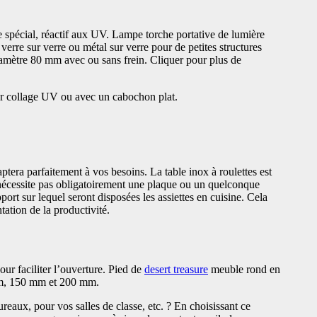
e spécial, réactif aux UV. Lampe torche portative de lumière
rre sur verre ou métal sur verre pour de petites structures
iamètre 80 mm avec ou sans frein. Cliquer pour plus de
par collage UV ou avec un cabochon plat.
aptera parfaitement à vos besoins. La table inox à roulettes est
e nécessite pas obligatoirement une plaque ou un quelconque
port sur lequel seront disposées les assiettes en cuisine. Cela
ation de la productivité.
pour faciliter l’ouverture. Pied de
desert treasure
meuble rond en
 mm, 150 mm et 200 mm.
reaux, pour vos salles de classe, etc. ? En choisissant ce