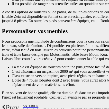
Il est possible de ranger des ustensiles utiles au quotidien sur c
Avec des options de roulettes ou de patins, de multiples options de cou
la table Zeta est disponible en format carré et rectangulaire, en différe
jusqu’à 8 pièces. En outre, les pieds peuvent être équipés, en … Roul
Personnaliser vos meubles
Nous proposons une multitude de combinaisons pour la création selon v
le bureau, salle de réunion… Disponibles en plusieurs finitions, différ
verre, métal laqué ou bois. Mixer les couleurs pour une personnalisati
table et table basse désigné par Motusmentis, table basse Moon, Kua,
Laissez libre court à votre créativité pour confectionner la table qui v
La table est équipée de roulettes pour une plus grande facilité 
C’est désormais un magasin de 2000 m² qui vous accueille et 
Class existe en version pupitre, avec pieds réglables en hauteur
Dotée de 4 roues robustes dont 2 avec freins, vous aurez alors t
déplacement de votre matériel sans effort.
Bien souvent de bonne qualité, elle est durable. Si dans un cas impro
l’inox est facilement soudable. Ceci est un avantage par sa propriété an
Prev
ANTERIOR