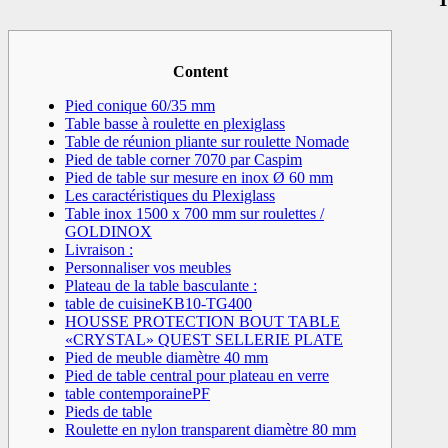
Content
Pied conique 60/35 mm
Table basse à roulette en plexiglass
Table de réunion pliante sur roulette Nomade
Pied de table corner 7070 par Caspim
Pied de table sur mesure en inox Ø 60 mm
Les caractéristiques du Plexiglass
Table inox 1500 x 700 mm sur roulettes /
GOLDINOX
Livraison :
Personnaliser vos meubles
Plateau de la table basculante :
table de cuisineKB10-TG400
HOUSSE PROTECTION BOUT TABLE
«CRYSTAL» QUEST SELLERIE PLATE
Pied de meuble diamètre 40 mm
Pied de table central pour plateau en verre
table contemporainePF
Pieds de table
Roulette en nylon transparent diamètre 80 mm