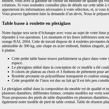
modèle, vous avez la garantie de choisir un mobilier de qualité qui vo
créations. Si vous souhaitez connaître plus de détails sur cette table à r
apporteront les informations nécessaires à votre sélection, et, si vous l
Vous pouvez également faire la demande d’un devis. Nous le prépareron
Table basse à roulette en plexiglass
Notre équipe sera ravie d’échanger avec vous au sujet de votre futur pr
répondre à vos questions. Les montants et les lisses inférieures sont en
orange RAL 2004. Cette de travail dispose de 4 roulettes pivotantes d
admissible de 300 kg, une chape en acier embouti, finition zinguée, pi
à platine.
Cette petite table basse trouve parfaitement sa place dans votre
espace.
Le plexiglass utilisé dans la conception de ce modèle a été coul
8 coloris de plateau au choix et 3 finitions de piétement pour a
Roulette pivotante en polyuréthane transparent et couleur orange,
Cette propriété de l’inox est due au fait qu’il est très peu const
Le plexiglass utilisé dans la composition du meuble est de qualité et 
plusieurs diamètres, différentes formes, certains modèles sur verin so
Nous proposons des pieds de table disponibles en plusieurs diamètres
également notre modèle de pied de table central. Table de réunion pliante