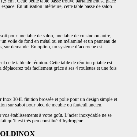
1,5 cm . Cette petite table basse trouve parfaitement sa place
space. En utilisation intérieure, cette table basse de salon
it pour une table de salon, une table de cuisine ou autre,
er un voile de fond en métal ou en mélaminé et un panneau de
eurs, sur demande. En option, un système d’accroche est
nt cette table de réunion. Cette table de réunion pliable est
a déplacerez très facilement grâce à ses 4 roulettes et une fois
 Inox 304L finition brossée et polie pour un design simple et
aiton sur sabot pour pied de meuble ou fauteuil ancien.
r vos établissements à votre goût. L’acier inoxydable ne se
 fait qu’il est très peu constitué d’hydrogène.
 / GOLDINOX