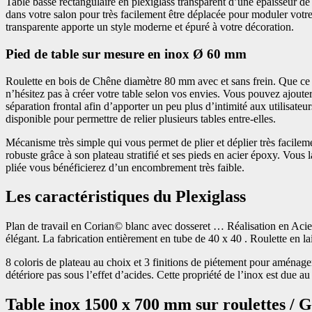
Table basse rectangulaire en plexiglass transparent d’une épaisseur de 
dans votre salon pour très facilement être déplacée pour moduler votre e
transparente apporte un style moderne et épuré à votre décoration.
Pied de table sur mesure en inox Ø 60 mm
Roulette en bois de Chêne diamètre 80 mm avec et sans frein. Que ce so
n’hésitez pas à créer votre table selon vos envies. Vous pouvez ajout
séparation frontal afin d’apporter un peu plus d’intimité aux utilisat
disponible pour permettre de relier plusieurs tables entre-elles.
Mécanisme très simple qui vous permet de plier et déplier très facileme
robuste grâce à son plateau stratifié et ses pieds en acier époxy. Vous l
pliée vous bénéficierez d’un encombrement très faible.
Les caractéristiques du Plexiglass
Plan de travail en Corian© blanc avec dosseret … Réalisation en Acier
élégant. La fabrication entièrement en tube de 40 x 40 . Roulette en l
8 coloris de plateau au choix et 3 finitions de piétement pour aménage
détériore pas sous l’effet d’acides. Cette propriété de l’inox est due au
Table inox 1500 x 700 mm sur roulettes