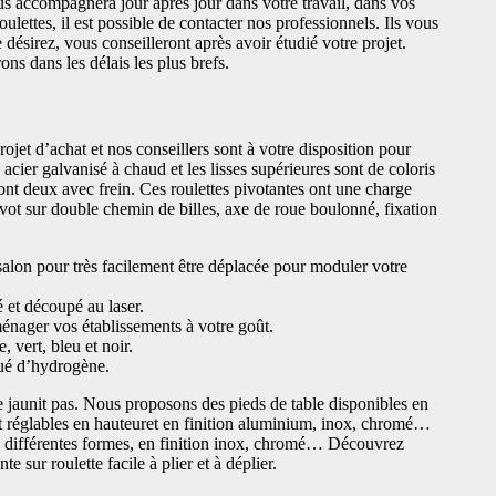
us accompagnera jour après jour dans votre travail, dans vos
oulettes, il est possible de contacter nos professionnels. Ils vous
e désirez, vous conseilleront après avoir étudié votre projet.
s dans les délais les plus brefs.
ojet d’achat et nos conseillers sont à votre disposition pour
 acier galvanisé à chaud et les lisses supérieures sont de coloris
ont deux avec frein. Ces roulettes pivotantes ont une charge
vot sur double chemin de billes, axe de roue boulonné, fixation
 salon pour très facilement être déplacée pour moduler votre
é et découpé au laser.
ménager vos établissements à votre goût.
 vert, bleu et noir.
itué d’hydrogène.
ne jaunit pas. Nous proposons des pieds de table disponibles en
nt réglables en hauteuret en finition aluminium, inox, chromé…
, différentes formes, en finition inox, chromé… Découvrez
 sur roulette facile à plier et à déplier.