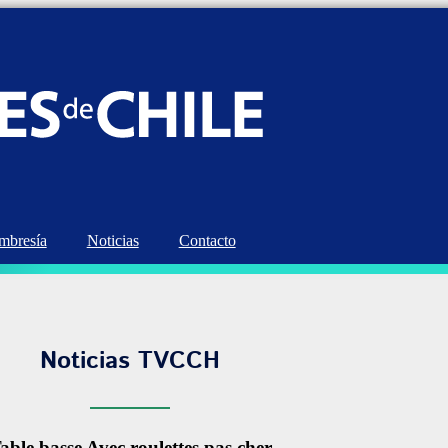
bresía
Noticias
Contacto
Noticias TVCCH
able basse Avec roulettes pas cher