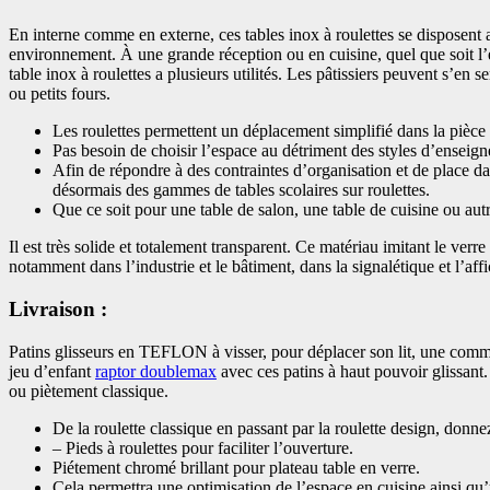
En interne comme en externe, ces tables inox à roulettes se disposent 
environnement. À une grande réception ou en cuisine, quel que soit l’es
table inox à roulettes a plusieurs utilités. Les pâtissiers peuvent s’en 
ou petits fours.
Les roulettes permettent un déplacement simplifié dans la pièce
Pas besoin de choisir l’espace au détriment des styles d’enseign
Afin de répondre à des contraintes d’organisation et de place d
désormais des gammes de tables scolaires sur roulettes.
Que ce soit pour une table de salon, une table de cuisine ou autr
Il est très solide et totalement transparent. Ce matériau imitant le verre 
notamment dans l’industrie et le bâtiment, dans la signalétique et l’aff
Livraison :
Patins glisseurs en TEFLON à visser, pour déplacer son lit, une com
jeu d’enfant
raptor doublemax
avec ces patins à haut pouvoir glissant.
ou piètement classique.
De la roulette classique en passant par la roulette design, donne
– Pieds à roulettes pour faciliter l’ouverture.
Piétement chromé brillant pour plateau table en verre.
Cela permettra une optimisation de l’espace en cuisine ainsi qu