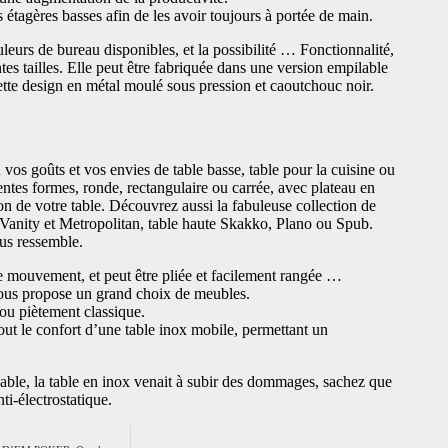
es étagères basses afin de les avoir toujours à portée de main.
leurs de bureau disponibles, et la possibilité … Fonctionnalité,
ntes tailles. Elle peut être fabriquée dans une version empilable
ette design en métal moulé sous pression et caoutchouc noir.
os goûts et vos envies de table basse, table pour la cuisine ou
entes formes, ronde, rectangulaire ou carrée, avec plateau en
on de votre table. Découvrez aussi la fabuleuse collection de
 Vanity et Metropolitan, table haute Skakko, Plano ou Spub.
ous ressemble.
de mouvement, et peut être pliée et facilement rangée …
vous propose un grand choix de meubles.
 ou piètement classique.
out le confort d’une table inox mobile, permettant un
bable, la table en inox venait à subir des dommages, sachez que
ti-électrostatique.