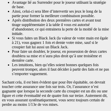
Avantage lié au Surrender pour le joueur utilisant la stratégie
de base.
Ainsi, celui-ci sera libre d’intervertir ses jeux le long de la
partie pour former la meilleure combinaison possible.
Après distribution des deux premières cartes et avant tout
tirage supplémentaire à la table il vous est autorisé
d’abandonner, ce qui entrainera la perte de la moitié de la mise
initiale.
Si vous faites un Black Jack (la valeur de votre main est égale
à 21), vous gagnez 1 fois et demie votre mise, sauf si le
croupier fait lui aussi un Black Jack.
Pour faire un doubler, le joueur, en possession de deux cartes
doublera sa mise et n’aura plus droit qu’à une troisième et
dernière carte.
Les intuitions, bien qu’elles soient bonnes quelques fois
peuvent tromper, alors il faut décider à partir des faits et ne pas
s’emporter vaguement.
Sachant cela, il est bien évident que pour être équitable, on devrait
toucher cette assurance une fois sur trois. Or, l’assurance n’est
gagnante que lorsque la seconde carte du croupier est un dix ou une
figure et cette éventualité est de quatre fois sur treize. Autrement dit,
en vous assurant systématiquement, vous serez toujours certain de
perdre au moins 1/13e de vos mises.