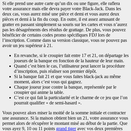
Si elle prend une autre carte qu’un dix ou une figure, elle raflera
votre assurance mais elle devra payer votre Black-Jack. Dans les
deux cas, vous aurez misé une pièce et demi et vous aurez deux
pièces et demi à la fin du coup. En outre, il est assez amusant de
gratter en passant simplement sa souris sur les cartes et vous n’aurez
pas les désagréments des résidus de grattage. De plus, vous pouvez
bénéficier de certains codes promo spécifiques FDJ lors de
l’inscription. Comme dans sa version classique, vous ne pouvez pas
avoir un jeu supérieur à 21.
En revanche, si le croupier fait entre 17 et 21, on départage les
joueurs de la banque en fonction de la hauteur de leur main.
Quand c’est bien le cas, l’utilisateur peut lancer la procédure
d’inscription, puis réaliser son premier dépôt.
Si la banque fait 21 et que vous faites black-jack au même
moment, alors c’est vous qui gagnez.
Chaque joueur joue contre la banque, représentée par le
croupier qui anime la table.
C’est ce qui fait la particularité et le charme de ce jeu que l’on
pourrait qualifier « de semi-hasard ».
Vous pouvez alors miser la moitié de la somme initiale et contracter
une assurance. Si la maison obtient bien un 21, votre assurance vous
permet alors de récupérer le montant misé au début de la partie. Que
vous ayez 9, 10 ou 11 points
grand tiger
avec vos deux premières