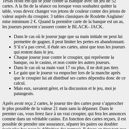
Texas Hold’em qui se joue contre la Banque avec un jeu de 52
cartes. A la fin de la séance ou lorsque vous souhaitez quitter la
table, vous devez changer vos jetons de couleur contre des jetons de
valeur auprès du croupier. 3 tables classiques de Roulette Anglaise/
mise minimum 2 €. Quand la première carte de la banque est un as,
les joueurs peuvent s’assurer contre le BLACK- JACK.
Dans le cas où le joueur juge que sa main initiale ne peut lui
permettre de gagner, il peut limiter les pertes en abandonnant.
S’il n’a pas crevé, il étale ses cartes, ainsi que tous les joueurs
qui restent dans le jeu.
Chaque joueur joue contre le croupier, qui représente la
banque, ou le casino, et non contre les autres joueurs.
Dans le cas où sa main vaut 17 ou plus, il ne doit pas tirer.
Le gain que le joueur va empocher lors de la manche après
que le croupier lui ait distribué ses cartes dépendra donc de ce
calcul.
Mais eux, savaient gérer, et la discussion et le jeu, moi je
pataugeais.
Après avoir reçu 2 cartes, le joueur tire des cartes pour s’approcher
le plus possible de la valeur 21 mais sans la dépasser. Dans le
premier cas, vous ferez face à un vrai croupier, qui fera les annonces
comme dans un véritable casino. En fonction des cartes reçues, il est
possible de prendre une assurance, séparer les paires ou doubler