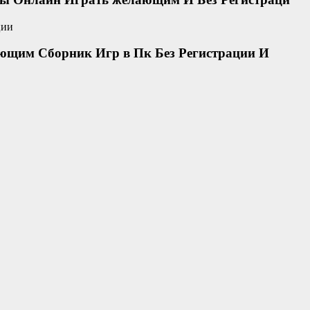
ции
ющим Сборник Игр в Пк Без Регистрации И