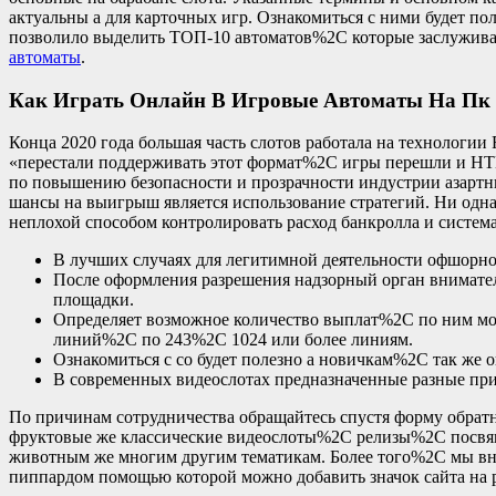
актуальны а для карточных игр. Ознакомиться с ними будет п
позволило выделить ТОП-10 автоматов%2C которые заслужив
автоматы
.
Как Играть Онлайн В Игровые Автоматы На Пк
Конца 2020 года большая часть слотов работала на технологии
«перестали поддерживать этот формат%2C игры перешли и H
по повышению безопасности и прозрачности индустрии азартн
шансы на выигрыш является использование стратегий. Ни одн
неплохой способом контролировать расход банкролла и система
В лучших случаях для легитимной деятельности офшорно
После оформления разрешения надзорный орган внимател
площадки.
Определяет возможное количество выплат%2C по ним м
линий%2C по 243%2C 1024 или более линиям.
Ознакомиться с со будет полезно а новичкам%2C так же
В современных видеослотах предназначенные разные п
По причинам сотрудничества обращайтесь спустя форму обратн
фруктовые же классические видеослоты%2C релизы%2C пос
животным же многим другим тематикам. Более того%2C мы вн
пиппардом помощью которой можно добавить значок сайта на 