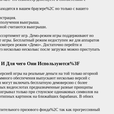
аходятся в вашем браузере%2C но только с вашего
истрация.
я получения выигрыша.
 мной считаются выигрыши.
ссортимент игр. Демо-режим игры поддерживают но
 игры. Бесплатный режим недоступен же для аппаратов
смотрен режим «Демо». Достаточно перейти и
ез несколько несколькс после загрузки можно приступать
и И Для чего Они Используются%3F
ерсией игры на реальные деньги на той только игорной
ммного обеспечения выпускают несколько версий с
 могут включать бесплатную демоверсию с более
ных видеослотах предназначенные разные принципы
игрывал только при стоунское одинаковых символов на
отипных картинок на ближайших барабанах. В обоих
пительного призового фонда%2C так как прогрессивный