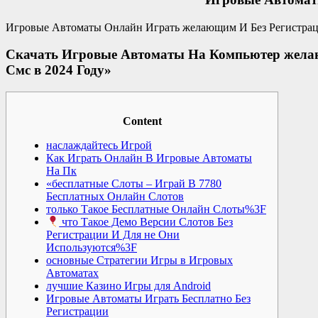
Игровые Автоматы Онлайн Играть желающим И Без Регистра
Скачать Игровые Автоматы На Компьютер жела
Смс в 2024 Году»
Content
наслаждайтесь Игрой
Как Играть Онлайн В Игровые Автоматы
На Пк
«бесплатные Слоты – Играй В 7780
Бесплатных Онлайн Слотов
только Такое Бесплатные Онлайн Слоты%3F
что Такое Демо Версии Слотов Без
Регистрации И Для не Они
Используются%3F
основные Стратегии Игры в Игровых
Автоматах
лучшие Казино Игры для Android
Игровые Автоматы Играть Бесплатно Без
Регистрации