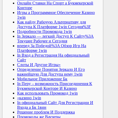
Онлайн Ставки На Спорт а Букмекерской
Конторе
Игры а Программное Обеспечение Казино
1win
Как найду Рабочую Альтернативу ддя
Доступа К Платформе 1win Сегодня%3F
Подробности Промокода 1win
In Зеркало — легкий Доступ К Сайту%3A
Текущее Рабочее и Сегодня
вперед За Победой%3A Обзор Игр На
Платформе 1win
In Вход а Регистрация На официальный
Сайт
Слоты И Другие Игры»
Определение Понятия Зеркало И Его
важнейшую Для Доступа нему 1win
Мобильное Приложение Бк
In Перу – возможность Присоединения К
Букмекерской Конторе И Казино
Как использовать Промокод 1win
«казино 1win
In официальный Сайт Для Регистрации И
Входа а Бк 1вин
Решение проблем И Поддержка
Промокоды же Ваучеры