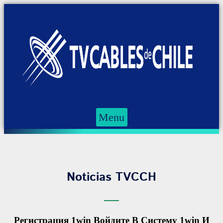
Menu
Noticias TVCCH
Регистрация 1win Войдите В Систему 1win И