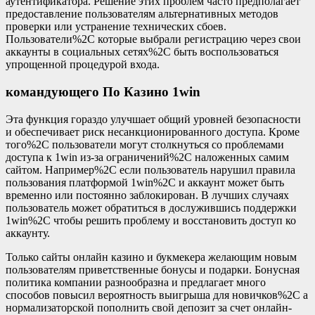
аутентификатора. Решение этих проблем часто предполагает
предоставление пользователям альтернативных методов
проверки или устранение технических сбоев.
Пользователи%2C которые выбрали регистрацию через свои
аккаунты в социальных сетях%2C быть воспользоваться
упрощенной процедурой входа.
командующего По Казино 1win
Эта функция гораздо улучшает общий уровней безопасности
и обеспечивает риск несанкционированного доступа. Кроме
того%2C пользователи могут столкнуться со проблемами
доступа к 1win из-за ограничений%2C наложенных самим
сайтом. Например%2C если пользователь нарушил правила
пользования платформой 1win%2C и аккаунт может быть
временно или постоянно заблокирован. В лучших случаях
пользователь может обратиться в дослужившись поддержки
1win%2C чтобы решить проблему и восстановить доступ ко
аккаунту.
Только сайты онлайн казино и букмекера желающим новым
пользователям приветственные бонусы и подарки. Бонусная
политика компании разнообразна и предлагает много
способов повысил вероятность выигрыша для новичков%2C а
нормализаторской пополнить свой депозит за счет онлайн-