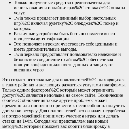
Только полученные средства предназначены для
использования и онлайн-играх%2C ставках%2C оплаты
услуг.
1win также предлагает длинный выбор настольных
игр%2C включая рулетку%2C блэкджек%2C покер и
которых.
Различные устройства быть быть несовместимы со
процессом аутентификации.
Это позволяет игрокам чувствовать себе ценными и
иметь дополнительные выгоды.
1win зеркало предоставляет пользователю надежное и
безопасное соединение с сайтом%2C обеспечивая
полную конфиденциальность данных и защиту от
внешних угроз.
Это создает неотложные для пользователей%2C находящихся
в таких районах и желающих разжиться услугами платформы.
Только одним фактором%2C который может ограничить
доступ%2C является неполадка на самом сайте. Технические
сбои%2C обновления также другие проблемы может
временно или постоянно привести к неспособность получить
доступ ко ресурсу. Для пользователей это означает неудобства
и потерю малейшей принимать участие а играх или делать
ставки на 1win. Сегодня мы представляем вам новый
метод%2C который поможет вас обойти блокировку а