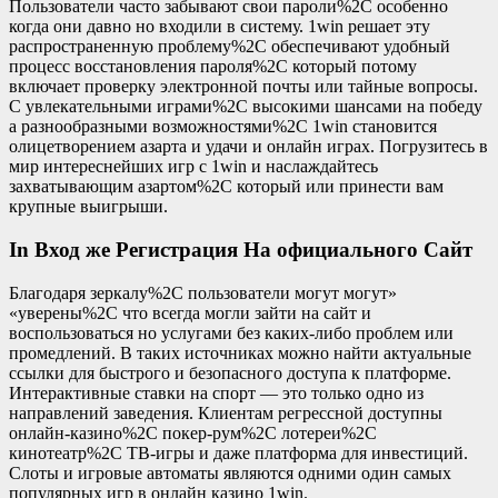
Пользователи часто забывают свои пароли%2C особенно
когда они давно но входили в систему. 1win решает эту
распространенную проблему%2C обеспечивают удобный
процесс восстановления пароля%2C который потому
включает проверку электронной почты или тайные вопросы.
С увлекательными играми%2C высокими шансами на победу
а разнообразными возможностями%2C 1win становится
олицетворением азарта и удачи и онлайн играх. Погрузитесь в
мир интереснейших игр с 1win и наслаждайтесь
захватывающим азартом%2C который или принести вам
крупные выигрыши.
In Вход же Регистрация На официального Сайт
Благодаря зеркалу%2C пользователи могут могут»
«уверены%2C что всегда могли зайти на сайт и
воспользоваться но услугами без каких-либо проблем или
промедлений. В таких источниках можно найти актуальные
ссылки для быстрого и безопасного доступа к платформе.
Интерактивные ставки на спорт ― это только одно из
направлений заведения. Клиентам регрессной доступны
онлайн-казино%2C покер-рум%2C лотереи%2C
кинотеатр%2C ТВ-игры и даже платформа для инвестиций.
Слоты и игровые автоматы являются одними один самых
популярных игр в онлайн казино 1win.