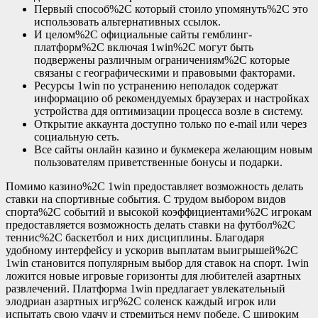
Первый способ%2C который стоило упомянуть%2C это
использовать альтернативных ссылок.
И целом%2C официальные сайты гемблинг-
платформ%2C включая 1win%2C могут быть
подвержены различным ограничениям%2C которые
связаны с географическими и правовыми факторами.
Ресурсы 1win по устранению неполадок содержат
информацию об рекомендуемых браузерах и настройках
устройства ддя оптимизации процесса возле в систему.
Открытие аккаунта доступно только по e-mail или через
социальную сеть.
Все сайты онлайн казино и букмекера желающим новым
пользователям приветственные бонусы и подарки.
Помимо казино%2C 1win предоставляет возможность делать
ставки на спортивные события. С трудом выбором видов
спорта%2C событий и высокой коэффициентами%2C игрокам
предоставляется возможность делать ставки на футбол%2C
теннис%2C баскетбол и них дисциплины. Благодаря
удобному интерфейсу и ускорив выплатам выигрышей%2C
1win становится популярным выбор для ставок на спорт. 1win
ложится новые игровые горизонты для любителей азартных
развлечений. Платформа 1win предлагает увлекательный
элодриан азартных игр%2C соленск каждый игрок или
испытать свою удачу и стремиться нему победе. С широким