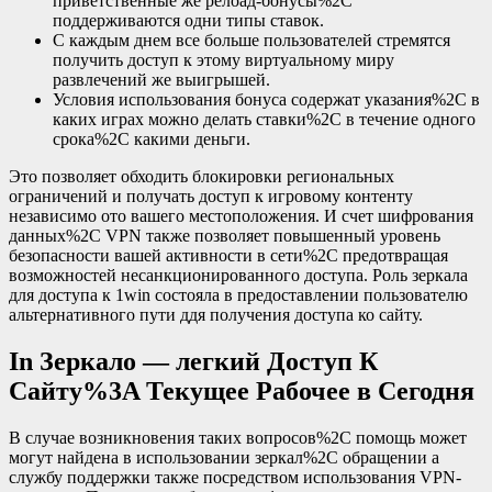
приветственные же релоад-бонусы%2C
поддерживаются одни типы ставок.
С каждым днем все больше пользователей стремятся
получить доступ к этому виртуальному миру
развлечений же выигрышей.
Условия использования бонуса содержат указания%2C в
каких играх можно делать ставки%2C в течение одного
срока%2C какими деньги.
Это позволяет обходить блокировки региональных
ограничений и получать доступ к игровому контенту
независимо ото вашего местоположения. И счет шифрования
данных%2C VPN также позволяет повышенный уровень
безопасности вашей активности в сети%2C предотвращая
возможностей несанкционированного доступа. Роль зеркала
для доступа к 1win состояла в предоставлении пользователю
альтернативного пути ддя получения доступа ко сайту.
In Зеркало — легкий Доступ К
Сайту%3A Текущее Рабочее в Сегодня
В случае возникновения таких вопросов%2C помощь может
могут найдена в использовании зеркал%2C обращении а
службу поддержки также посредством использования VPN-