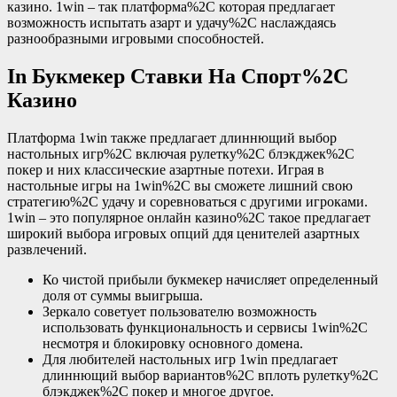
казино. 1win – так платформа%2C которая предлагает
возможность испытать азарт и удачу%2C наслаждаясь
разнообразными игровыми способностей.
In Букмекер Ставки На Спорт%2C
Казино
Платформа 1win также предлагает длиннющий выбор
настольных игр%2C включая рулетку%2C блэкджек%2C
покер и них классические азартные потехи. Играя в
настольные игры на 1win%2C вы сможете лишний свою
стратегию%2C удачу и соревноваться с другими игроками.
1win – это популярное онлайн казино%2C такое предлагает
широкий выбора игровых опций ддя ценителей азартных
развлечений.
Ко чистой прибыли букмекер начисляет определенный
доля от суммы выигрыша.
Зеркало советует пользователю возможность
использовать функциональность и сервисы 1win%2C
несмотря и блокировку основного домена.
Для любителей настольных игр 1win предлагает
длиннющий выбор вариантов%2C вплоть рулетку%2C
блэкджек%2C покер и многое другое.