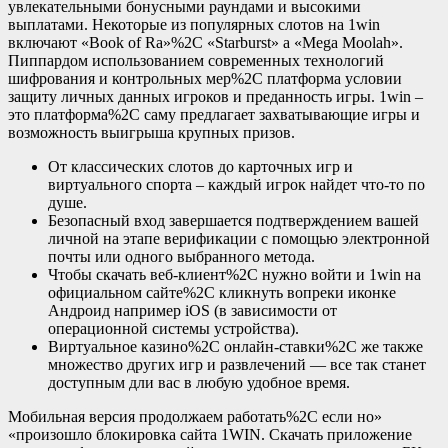
увлекательными бонусными раундами и высокими
выплатами. Некоторые из популярных слотов на 1win
включают «Book of Ra»%2C «Starburst» а «Mega Moolah».
Пиппардом использованием современных технологий
шифрования и контрольных мер%2C платформа условии
защиту личных данных игроков и преданность игры. 1win –
это платформа%2C саму предлагает захватывающие игры и
возможность выигрыша крупных призов.
От классических слотов до карточных игр и
виртуального спорта – каждый игрок найдет что-то по
душе.
Безопасный вход завершается подтверждением вашей
личной на этапе верификации с помощью электронной
почты или одного выбранного метода.
Чтобы скачать веб-клиент%2C нужно войти и 1win на
официальном сайте%2C кликнуть вопреки иконке
Андроид например iOS (в зависимости от
операционной системы устройства).
Виртуальное казино%2C онлайн-ставки%2C же также
множество других игр и развлечений — все так станет
доступным дли вас в любую удобное время.
Мобильная версия продолжаем работать%2C если но»
«произошло блокировка сайта 1WIN. Скачать приложение