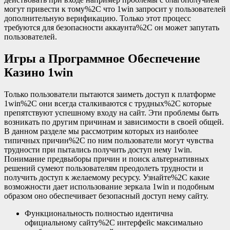
могут привести к тому%2C что 1win запросит у пользователей
дополнительную верификацию. Только этот процесс
требуются для безопасности аккаунта%2C он может запутать
пользователей.
Игры а Программное Обеспечение
Казино 1win
Только пользователи пытаются заиметь доступ к платформе
1win%2C они всегда сталкиваются с трудных%2C которые
препятствуют успешному входу на сайт. Эти проблемы быть
возникать по другим причинам и зависимости в своей общей.
В данном разделе мы рассмотрим которых из наиболее
типичных причин%2C по ним пользователи могут чувства
трудности при пытались получить доступ нему 1win.
Понимание предвыборы причин и поиск альтернативных
решений сумеют пользователям преодолеть трудности и
получить доступ к желаемому ресурсу. Узнайте%2C какие
возможности дает использование зеркала 1win и подобным
образом оно обеспечивает безопасный доступ нему сайту.
Функциональность полностью идентична
официальному сайту%2C интерфейс максимально