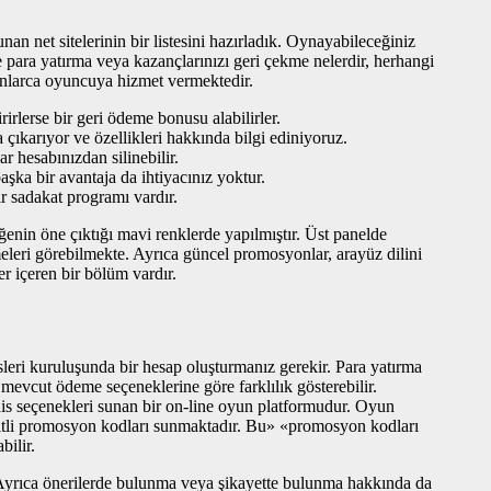
n net sitelerinin bir listesini hazırladık. Oynayabileceğiniz
 para yatırma veya kazançlarınızı geri çekme nelerdir, herhangi
onlarca oyuncuya hizmet vermektedir.
rlerse bir geri ödeme bonusu alabilirler.
a çıkarıyor ve özellikleri hakkında bilgi ediniyoruz.
r hesabınızdan silinebilir.
ka bir avantaja da ihtiyacınız yoktur.
r sadakat programı vardır.
ğenin öne çıktığı mavi renklerde yapılmıştır. Üst panelde
eleri görebilmekte. Ayrıca güncel promosyonlar, arayüz dilini
r içeren bir bölüm vardır.
leri kuruluşunda bir hesap oluşturmanız gerekir. Para yatırma
mevcut ödeme seçeneklerine göre farklılık gösterebilir.
ahis seçenekleri sunan bir on-line oyun platformudur. Oyun
eşitli promosyon kodları sunmaktadır. Bu» «promosyon kodları
bilir.
niz. Ayrıca önerilerde bulunma veya şikayette bulunma hakkında da