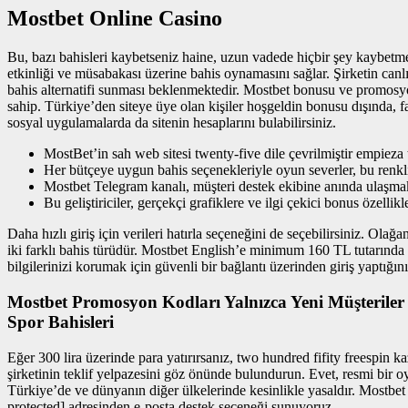
Mostbet Online Casino
Bu, bazı bahisleri kaybetseniz haine, uzun vadede hiçbir şey kaybetme
etkinliği ve müsabakası üzerine bahis oynamasını sağlar. Şirketin canlı 
bahis alternatifi sunması beklenmektedir. Mostbet bonusu ve promosyon
sahip. Türkiye’den siteye üye olan kişiler hoşgeldin bonusu dışında,
sosyal uygulamalarda da sitenin hesaplarını bulabilirsiniz.
MostBet’in sah web sitesi twenty-five dile çevrilmiştir empieza
Her bütçeye uygun bahis seçenekleriyle oyun severler, bu renkli
Mostbet Telegram kanalı, müşteri destek ekibine anında ulaşmak i
Bu geliştiriciler, gerçekçi grafiklere ve ilgi çekici bonus özellik
Daha hızlı giriş için verileri hatırla seçeneğini de seçebilirsiniz. Olağ
iki farklı bahis türüdür. Mostbet English’e minimum 160 TL tutarında 
bilgilerinizi korumak için güvenli bir bağlantı üzerinden giriş yaptığı
Mostbet Promosyon Kodları Yalnızca Yeni Müşteriler
Spor Bahisleri
Eğer 300 lira üzerinde para yatırırsanız, two hundred fifity freespin 
şirketinin teklif yelpazesini göz önünde bulundurun. Evet, resmi bir
Türkiye’de ve dünyanın diğer ülkelerinde kesinlikle yasaldır. Mostbet 
protected] adresinden e-posta destek seçeneği sunuyoruz.