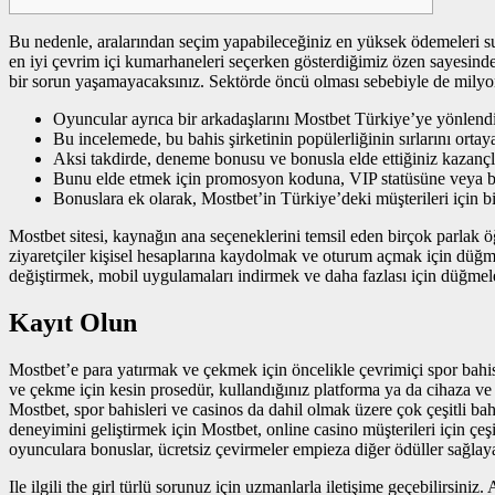
Bu nedenle, aralarından seçim yapabileceğiniz en yüksek ödemeleri suna
en iyi çevrim içi kumarhaneleri seçerken gösterdiğimiz özen sayesinde
bir sorun yaşamayacaksınız. Sektörde öncü olması sebebiyle de mily
Oyuncular ayrıca bir arkadaşlarını Mostbet Türkiye’ye yönlendiri
Bu incelemede, bu bahis şirketinin popülerliğinin sırlarını ortay
Aksi takdirde, deneme bonusu ve bonusla elde ettiğiniz kazançla
Bunu elde etmek için promosyon koduna, VIP statüsüne veya baş
Bonuslara ek olarak, Mostbet’in Türkiye’deki müşterileri için bi
Mostbet sitesi, kaynağın ana seçeneklerini temsil eden birçok parlak ö
ziyaretçiler kişisel hesaplarına kaydolmak ve oturum açmak için düğm
değiştirmek, mobil uygulamaları indirmek ve daha fazlası için düğmele
Kayıt Olun
Mostbet’e para yatırmak ve çekmek için öncelikle çevrimiçi spor bahis
ve çekme için kesin prosedür, kullandığınız platforma ya da cihaza ve 
Mostbet, spor bahisleri ve casinos da dahil olmak üzere çok çeşitli b
deneyimini geliştirmek için Mostbet, online casino müşterileri için ç
oyunculara bonuslar, ücretsiz çevirmeler empieza diğer ödüller sağlaya
Ile ilgili the girl türlü sorunuz için uzmanlarla iletişime geçebilirsi