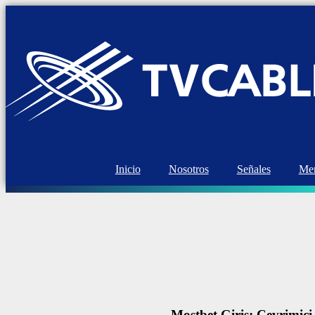
Inicio
Nosotros
Señales
Mem
Mostbet Giriş: Çevrimiç