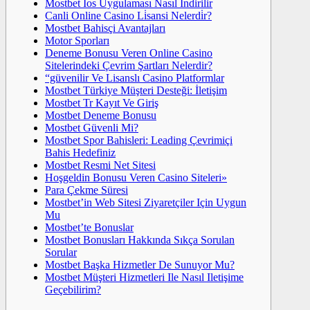
Mostbet Ios Uygulaması Nasıl Indirilir
Canli Online Casino Li̇sansi Nelerdi̇r?
Mostbet Bahisçi Avantajları
Motor Sporları
Deneme Bonusu Veren Online Casino
Sitelerindeki Çevrim Şartları Nelerdir?
“güvenilir Ve Lisanslı Casino Platformlar
Mostbet Türkiye Müşteri Desteği: İletişim
Mostbet Tr Kayıt Ve Giriş
Mostbet Deneme Bonusu
Mostbet Güvenli Mi?
Mostbet Spor Bahisleri: Leading Çevrimiçi
Bahis Hedefiniz
Mostbet Resmi Net Sitesi
Hoşgeldin Bonusu Veren Casino Siteleri»
Para Çekme Süresi
Mostbet’in Web Sitesi Ziyaretçiler Için Uygun
Mu
Mostbet’te Bonuslar
Mostbet Bonusları Hakkında Sıkça Sorulan
Sorular
Mostbet Başka Hizmetler De Sunuyor Mu?
Mostbet Müşteri Hizmetleri Ile Nasıl Iletişime
Geçebilirim?