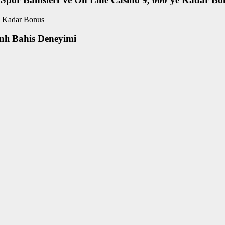
ye Kadar Bonus
anlı Bahis Deneyimi