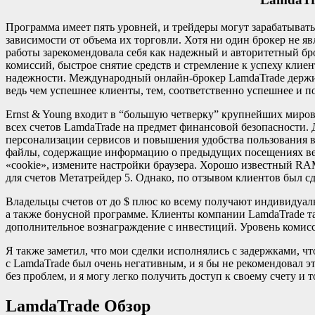
Программа имеет пять уровней, и трейдеры могут зарабатывать
зависимости от объема их торговли. Хотя ни один брокер не я
работы зарекомендовала себя как надежный и авторитетный бро
комиссий, быстрое снятие средств и стремление к успеху клиен
надежности. Международный онлайн-брокер LamdaTrade держи
ведь чем успешнее клиенты, тем, соответственно успешнее и п
Ernst & Young входит в “большую четверку” крупнейших миров
всех счетов LamdaTrade на предмет финансовой безопасности. 
персонализации сервисов и повышения удобства пользования в
файлы, содержащие информацию о предыдущих посещениях веб
«cookie», измените настройки браузера. Хорошо известный R
для счетов Метатрейдер 5. Однако, по отзывом клиентов был с
Владельцы счетов от до $ плюс ко всему получают индивидуал
а также бонусной программе. Клиенты компании LamdaTrade та
дополнительное вознаграждение с инвестиций. Уровень комисс
Я также заметил, что мои сделки исполнялись с задержками, ч
с LamdaTrade был очень негативным, и я бы не рекомендовал э
без проблем, и я могу легко получить доступ к своему счету и
LamdaTrade Обзор