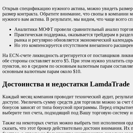
Открыв спецификацию нужного актива, можно увидеть размер с
размер контракта. Обратите внимание, что свопы в компании 
нужного вам актива. В результате, мы видим, что чаще всего с
Аналитики МОФТ провели сравнительный анализ торгов
Практическая поддержка, оказывается трейдерам в разде
рынка и регулярно обновляется экономический календарь
Но это компенсируется отсутствием внезапного расширен
На ECN-счете ликвидность агрегируется от поставщиков ликвид
обе стороны составляет всего $5. При этом нужно уплатить спр
пунктов, но в среднем по основным валютным парам составляет 
основным валютным парам около $10.
Достоинства и недостатки LamdaTrade
Каждый месяц компания проводит технический аудит, результа
доступе. Увеличить сумму средств для торговли можно за счет 
бонусов зависят от типа бонусной программы. Перед открытие
выберите тип счета, подходящий под Вашу торговую систему и
Также на некоторых счетах можно выбрать тип исполнения ордеро
сказать, что этот брокер действительно достоин внимания. Их