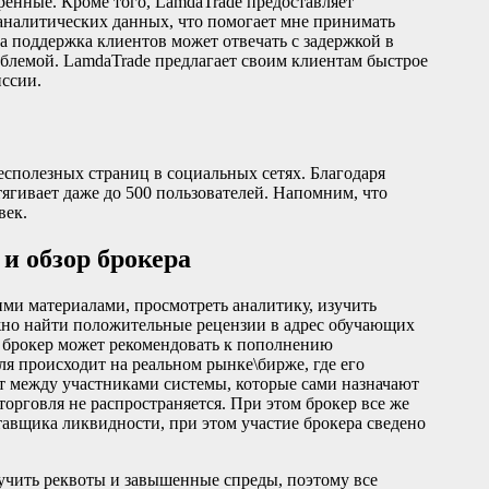
ренные. Кроме того, LamdaTrade предоставляет
аналитических данных, что помогает мне принимать
а поддержка клиентов может отвечать с задержкой в
облемой. LamdaTrade предлагает своим клиентам быстрое
иссии.
есполезных страниц в социальных сетях. Благодаря
тягивает даже до 500 пользователей. Напомним, что
век.
и обзор брокера
ми материалами, просмотреть аналитику, изучить
жно найти положительные рецензии в адрес обучающих
а брокер может рекомендовать к пополнению
я происходит на реальном рынке\бирже, где его
т между участниками системы, которые сами назначают
орговля не распространяется. При этом брокер все же
авщика ликвидности, при этом участие брокера сведено
чить реквоты и завышенные спреды, поэтому все