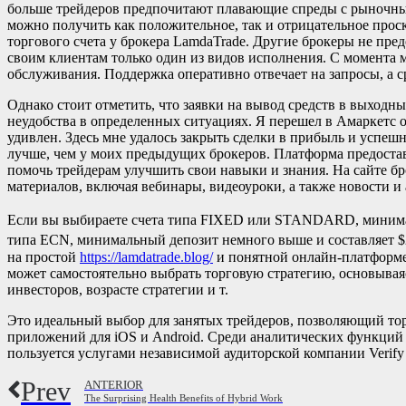
больше трейдеров предпочитают плавающие спреды с рыночн
можно получить как положительное, так и отрицательное прос
торгового счета у брокера LamdaTrade. Другие брокеры не пре
своим клиентам только один из видов исполнения. С момента м
обслуживания. Поддержка оперативно отвечает на запросы, а с
Однако стоит отметить, что заявки на вывод средств в выходны
неудобства в определенных ситуациях. Я перешел в Амаркетс 
удивлен. Здесь мне удалось закрыть сделки в прибыль и успешн
лучше, чем у моих предыдущих брокеров. Платформа предостав
помочь трейдерам улучшить свои навыки и знания. На сайте б
материалов, включая вебинары, видеоуроки, а также новости и
Если вы выбираете счета типа FIXED или STANDARD, минималь
типа ECN, минимальный депозит немного выше и составляет $2
на простой
https://lamdatrade.blog/
и понятной онлайн-платформе
может самостоятельно выбрать торговую стратегию, основывая
инвесторов, возрасте стратегии и т.
Это идеальный выбор для занятых трейдеров, позволяющий тор
приложений для iOS и Android. Среди аналитических функций
пользуется услугами независимой аудиторской компании Verify
Prev
ANTERIOR
The Surprising Health Benefits of Hybrid Work