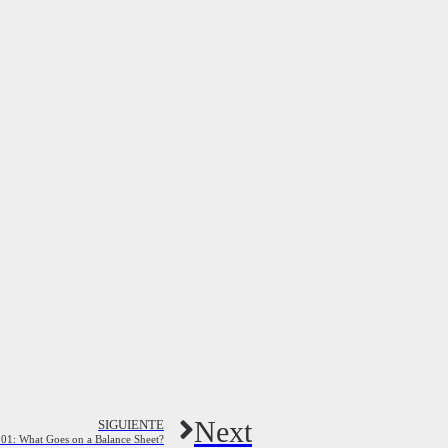
Next
SIGUIENTE
101: What Goes on a Balance Sheet?