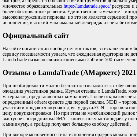
быстрое, а спреды на большинстве инструментов довольно уме
множество образовательных
https://lamdatrade.space/
ресурсов и 
более обоснованные решения. Единственное замечание – иногд
высоконагруженные периоды, но это не является серьезной пр
исполнение, высокий максимальный леверидж и счета без ком
Официальный сайт
На сайте организации вообще нет контактов, за исключением б
сервису посещаемости узнаем, что ежедневная аудитория не до
LamdaTrade называл своими клиентами 250 или 500 тысяч чело
Отзывы о LamdaTrade (АМаркетс) 2021 
При необходимости можно бесплатно ознакомиться с обучающи
ожидания участников рынка. Изучая отзывы о LamdaTrade, мо
материалов, представленных компанией. После открытия счет
определенный объем средств для первой сделки. NDD – торговл
участники продают\покупают друг у друга.ECN – торговля иде
цену покупки\продажи. Но при этом на межбанковский рынок т
выступает посредником.DMA – клиент покупает\продает у пост
к минимуму, а трейдер получает большую свободу действий.
При выборе мгновенного типа исполнения ордеров можно полу