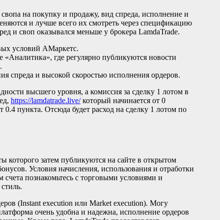
вопа на покупку и продажу, вид спреда, исполнение и
меняются и лучше всего их смотреть через спецификацию
пред и своп оказывался меньше у брокера LamdaTrade.
ых условий АМаркетс.
ле «Аналитика», где регулярно публикуются новости
.
ия спреда и высокой скоростью исполнения ордеров.
ности высшего уровня, а комиссия за сделку 1 лотом в
ед,
https://lamdatrade.live/
который начинается от 0
0.4 пункта. Отсюда будет расход на сделку 1 лотом по
ты которого затем публикуются на сайте в открытом
бонусов. Условия начисления, использования и отработки
м счета познакомьтесь с торговыми условиями и
 стиль.
в (Instant execution или Market execution). Могу
 платформа очень удобна и надежна, исполнение ордеров