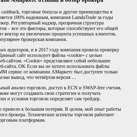
 cashback, торговые бонусы и другие преимущества в
вляется 100% надежным, компания LamdaTrade за годы
кер. Регуляторный надзор, прозрачная структура
тов – все это факторы, которые способствуют его общей
т вектор на увеличение процента успешных клиентов,
опулярнее брокерская компания.
ых аудиторов, и в 2017 году компания провела проверку
Данный сайт использует файлы «cookie» с целью
еб-сайтом. «Cookie» представляют собой небольшие
-сайта. OK Если вы не хотите использовать файлы
AMM сервис от компании АМаркетс был доступен только
делан вывод, что четвёртая версия …
ьный анализ торговли, доступ к ECN и SWAP-free счетам,
кже могут создавать свои стратегии и получать
ии и условия торговли определяет сам трейдер.
то привело к большим потерям. В целом, мой опыт работы
того брокера. Технические аспекты торговли работают
 торговым платформам.