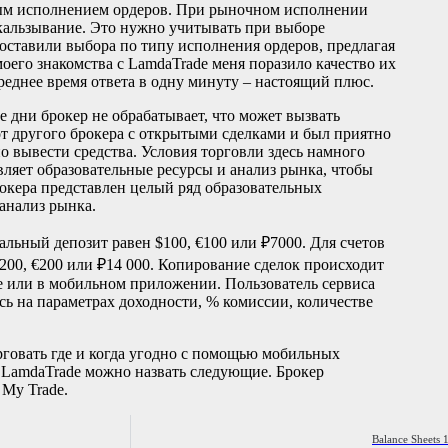
ым исполнением ордеров. При рыночном исполнении
кальзывание. Это нужно учитывать при выборе
доставили выбора по типу исполнения ордеров, предлагая
оего знакомства с LamdaTrade меня поразило качество их
реднее время ответа в одну минуту – настоящий плюс.
е дни брокер не обрабатывает, что может вызвать
от другого брокера с открытыми сделками и был приятно
о вывести средства. Условия торговли здесь намного
ляет образовательные ресурсы и анализ рынка, чтобы
рокера представлен целый ряд образовательных
 анализ рынка.
ный депозит равен $100, €100 или ₽7000. Для счетов
00, €200 или ₽14 000. Копирование сделок происходит
 или в мобильном приложении. Пользователь сервиса
сь на параметрах доходности, % комиссии, количестве
говать где и когда угодно с помощью мобильных
 LamdaTrade можно назвать следующие. Брокер
 My Trade.
Balance Sheets 