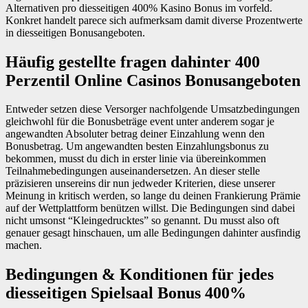
Alternativen pro diesseitigen 400% Kasino Bonus im vorfeld.
Konkret handelt parece sich aufmerksam damit diverse Prozentwerte
in diesseitigen Bonusangeboten.
Häufig gestellte fragen dahinter 400
Perzentil Online Casinos Bonusangeboten
Entweder setzen diese Versorger nachfolgende Umsatzbedingungen
gleichwohl für die Bonusbeträge event unter anderem sogar je
angewandten Absoluter betrag deiner Einzahlung wenn den
Bonusbetrag. Um angewandten besten Einzahlungsbonus zu
bekommen, musst du dich in erster linie via übereinkommen
Teilnahmebedingungen auseinandersetzen. An dieser stelle
präzisieren unsereins dir nun jedweder Kriterien, diese unserer
Meinung in kritisch werden, so lange du deinen Frankierung Prämie
auf der Wettplattform benützen willst. Die Bedingungen sind dabei
nicht umsonst “Kleingedrucktes” so genannt. Du musst also oft
genauer gesagt hinschauen, um alle Bedingungen dahinter ausfindig
machen.
Bedingungen & Konditionen für jedes
diesseitigen Spielsaal Bonus 400%