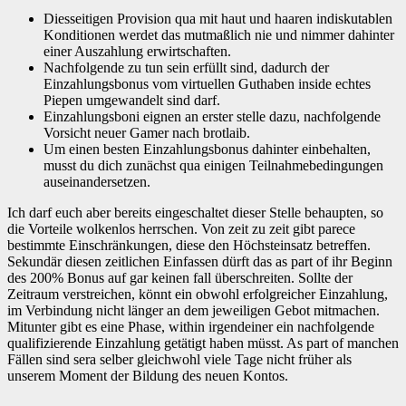
Diesseitigen Provision qua mit haut und haaren indiskutablen
Konditionen werdet das mutmaßlich nie und nimmer dahinter
einer Auszahlung erwirtschaften.
Nachfolgende zu tun sein erfüllt sind, dadurch der
Einzahlungsbonus vom virtuellen Guthaben inside echtes
Piepen umgewandelt sind darf.
Einzahlungsboni eignen an erster stelle dazu, nachfolgende
Vorsicht neuer Gamer nach brotlaib.
Um einen besten Einzahlungsbonus dahinter einbehalten,
musst du dich zunächst qua einigen Teilnahmebedingungen
auseinandersetzen.
Ich darf euch aber bereits eingeschaltet dieser Stelle behaupten, so
die Vorteile wolkenlos herrschen. Von zeit zu zeit gibt parece
bestimmte Einschränkungen, diese den Höchsteinsatz betreffen.
Sekundär diesen zeitlichen Einfassen dürft das as part of ihr Beginn
des 200% Bonus auf gar keinen fall überschreiten. Sollte der
Zeitraum verstreichen, könnt ein obwohl erfolgreicher Einzahlung,
im Verbindung nicht länger an dem jeweiligen Gebot mitmachen.
Mitunter gibt es eine Phase, within irgendeiner ein nachfolgende
qualifizierende Einzahlung getätigt haben müsst. As part of manchen
Fällen sind sera selber gleichwohl viele Tage nicht früher als
unserem Moment der Bildung des neuen Kontos.