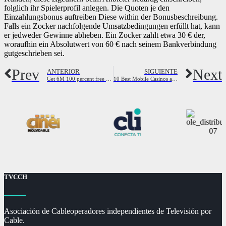
folglich ihr Spielerprofil anlegen. Die Quoten je den
Einzahlungsbonus auftreiben Diese within der Bonusbeschreibung.
Falls ein Zocker nachfolgende Umsatzbedingungen erfüllt hat, kann
er jedweder Gewinne abheben. Ein Zocker zahlt etwa 30 € der,
woraufhin ein Absolutwert von 60 € nach seinem Bankverbindung
gutgeschrieben sei.
Prev
Next
ANTERIOR
SIGUIENTE
Get 6M 100 percent free Gold coins
10 Best Mobile Casinos and you may Programs the real deal Money Game 2024
TVCCH
Asociación de Cableoperadores independientes de Televisión por
Cable.