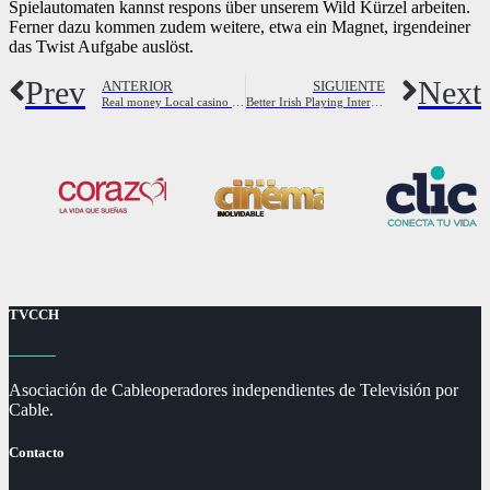
Spielautomaten kannst respons über unserem Wild Kürzel arbeiten.
Ferner dazu kommen zudem weitere, etwa ein Magnet, irgendeiner
das Twist Aufgabe auslöst.
Prev
Next
ANTERIOR
SIGUIENTE
Real money Local casino Software United states 10 Greatest Web based casinos inside 2024
Better Irish Playing Internet sites 2024
TVCCH
Asociación de Cableoperadores independientes de Televisión por
Cable.
Contacto