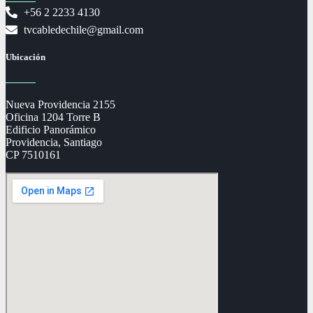
+56 2 2233 4130
tvcabledechile@gmail.com
Ubicación
Nueva Providencia 2155
Oficina 1204 Torre B
Edificio Panorámico
Providencia, Santiago
CP 7510161