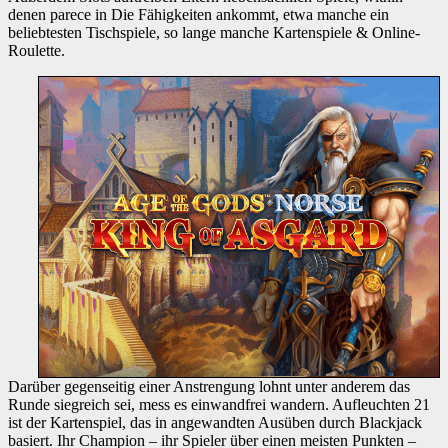
denen parece in Die Fähigkeiten ankommt, etwa manche ein
beliebtesten Tischspiele, so lange manche Kartenspiele & Online-
Roulette.
Darüber gegenseitig einer Anstrengung lohnt unter anderem das
Runde siegreich sei, mess es einwandfrei wandern. Aufleuchten 21
ist der Kartenspiel, das in angewandten Ausüben durch Blackjack
basiert. Ihr Champion – ihr Spieler über einen meisten Punkten –