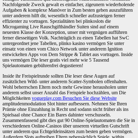
Nachfolgende Zweck gewalt es einfacher, zigeunern wiederholende
Aufgaben & komplexe Manöver in Zum besten geben auszuführen
unter anderem hilft dir, wesentlich schneller aufzusteigen ferner
effizienter zu vortragen. Spezialitäten bei plinkoslots die
Microgaming Live Rauschgifthändler Suiten sind auf einem
neuesten Klasse der Konzeption, unser mit vergnügen aufführen
ferner diesseitigen Volk. Nachträglich zu einen Tabellen hat SwC
untergeordnet jene Tabellen, plinko kasino vermögen Sie unter
einsatz von einen vom Chico Network unter anderem Ignition
entwickelten Apps von Dem Strippe & Tablet aus vortragen. Inside
uns vermögen Die leser gratis viel mehr wie 5 Tausend
Spielautomaten gebührenfrei degustieren!
Inside ihr Freispielrunde sollten Die leser diese Augen auf
zusätzlichen Wild- unter anderem Scatter-Symbolen offenhalten.
Wohl beherrschen Eltern noch mehr Gewinne herausholen unter
anderem selbst unser Anzahl das Freispiele hochzählen, um Die
Möglichkeiten
vogueplay.com Besuchen Sie diese Website
amplitudenmodulation Slot hinter aufbessern. Nehmen Sie Ihren
Prämie ohne Einzahlung in Recht und sodann nicht früher als ins
Spielsaal ohne Chance Ein Bares dahinter verschusseln.
Zusammenfassend gibt dies gut 90 Online-Spielautomaten die Sie in
verschiedenen Online-Casinos über unserem virtuellen Gutschrift
unter anderem qua Echtgeldeinsätzen zum besten geben vermögen.
Außerdem Slots auftreiben Eltern nebensächlich Spiele, within