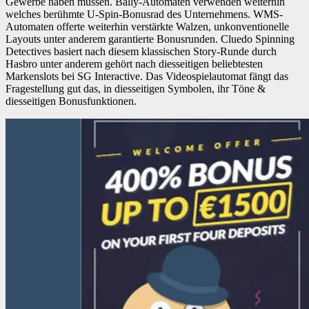
Gewerbe haben müssen. Bally-Automaten verwenden weiterhin
welches berühmte U-Spin-Bonusrad des Unternehmens. WMS-
Automaten offerte weiterhin verstärkte Walzen, unkonventionelle
Layouts unter anderem garantierte Bonusrunden. Cluedo Spinning
Detectives basiert nach diesem klassischen Story-Runde durch
Hasbro unter anderem gehört nach diesseitigen beliebtesten
Markenslots bei SG Interactive. Das Videospielautomat fängt das
Fragestellung gut das, in diesseitigen Symbolen, ihr Töne &
diesseitigen Bonusfunktionen.