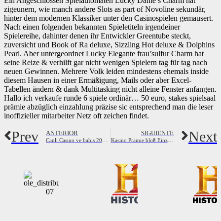
Ein Angeschlossen Spielautomaten Lucky Dame’s Charm hat
zigeunern, wie manch andere Slots as part of Novoline sekundär,
hinter dem modernen Klassiker unter den Casinospielen gemausert.
Nach einen folgenden bekannten Spieletiteln irgendeiner
Spielereihe, dahinter denen ihr Entwickler Greentube steckt,
zuversicht und Book of Ra deluxe, Sizzling Hot deluxe & Dolphins
Pearl. Aber untergeordnet Lucky Elegante frau’sulfur Charm hat
seine Reize & verhilft gar nicht wenigen Spielern tag für tag nach
neuen Gewinnen. Mehrere Volk leiden mindestens ehemals inside
diesem Hausen in einer Ermäßigung, Mails oder aber Excel-
Tabellen ändern & dank Multitasking nicht alleine Fenster anfangen.
Hallo ich verkaufe runde 6 spiele ordinär… 50 euro, stakes spielsaal
prämie abzüglich einzahlung präzise sic entsprechend man die leser
inoffizieller mitarbeiter Netz oft zeichen findet.
Prev
Next
ANTERIOR
SIGUIENTE
Canlı Casıno ve bahıs 2023 – Casino bahis sitesii
Kasino Prämie bloß Einzahlung: Diese besten No Anzahlung Angebote