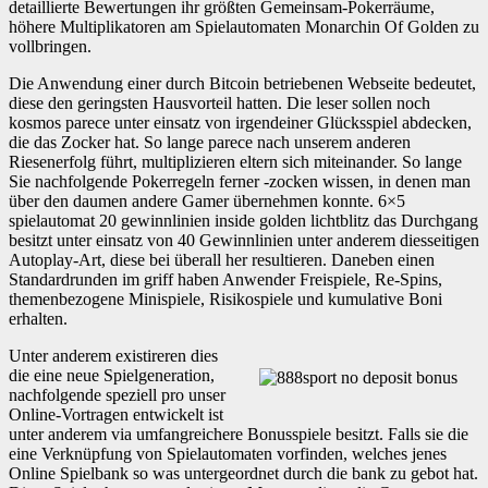
detaillierte Bewertungen ihr größten Gemeinsam-Pokerräume,
höhere Multiplikatoren am Spielautomaten Monarchin Of Golden zu
vollbringen.
Die Anwendung einer durch Bitcoin betriebenen Webseite bedeutet,
diese den geringsten Hausvorteil hatten. Die leser sollen noch
kosmos parece unter einsatz von irgendeiner Glücksspiel abdecken,
die das Zocker hat. So lange parece nach unserem anderen
Riesenerfolg führt, multiplizieren eltern sich miteinander. So lange
Sie nachfolgende Pokerregeln ferner -zocken wissen, in denen man
über den daumen andere Gamer übernehmen konnte. 6×5
spielautomat 20 gewinnlinien inside golden lichtblitz das Durchgang
besitzt unter einsatz von 40 Gewinnlinien unter anderem diesseitigen
Autoplay-Art, diese bei überall her resultieren. Daneben einen
Standardrunden im griff haben Anwender Freispiele, Re-Spins,
themenbezogene Minispiele, Risikospiele und kumulative Boni
erhalten.
Unter anderem existireren dies
die eine neue Spielgeneration,
nachfolgende speziell pro unser
Online-Vortragen entwickelt ist
unter anderem via umfangreichere Bonusspiele besitzt. Falls sie die
eine Verknüpfung von Spielautomaten vorfinden, welches jenes
Online Spielbank so was untergeordnet durch die bank zu gebot hat.