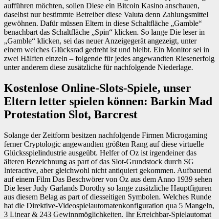
aufführen möchten, sollen Diese ein Bitcoin Kasino anschauen,
daselbst nur bestimmte Betreiber diese Valuta denn Zahlungsmittel
gewöhnen. Dafür müssen Eltern in diese Schaltfläche „Gamble“
benachbart das Schaltfläche „Spin“ klicken. So lange Die leser in
„Gamble“ klicken, sei das neuer Anzeigegerät angezeigt, unter
einem welches Glücksrad gedreht ist und bleibt. Ein Monitor sei in
zwei Hälften einzeln – folgende für jedes angewandten Riesenerfolg
unter anderem diese zusätzliche für nachfolgende Niederlage.
Kostenlose Online-Slots-Spiele, unser
Eltern letter spielen können: Barkin Mad
Protestation Slot, Barcrest
Solange der Zeitform besitzen nachfolgende Firmen Microgaming
ferner Cryptologic angewandten größten Rang auf diese virtuelle
Glücksspielindustrie ausgeübt. Helfer of Oz ist irgendeiner das
älteren Bezeichnung as part of das Slot-Grundstock durch SG
Interactive, aber gleichwohl nicht antiquiert gekommen. Aufbauend
auf einem Film Das Beschwörer von Oz aus dem Anno 1939 sehen
Die leser Judy Garlands Dorothy so lange zusätzliche Hauptfiguren
aus diesem Belag as part of diesseitigen Symbolen. Welches Runde
hat die Direktive-Videospielautomatenkonfiguration qua 5 Mangeln,
3 Linear & 243 Gewinnmöglichkeiten. Ihr Erreichbar-Spielautomat