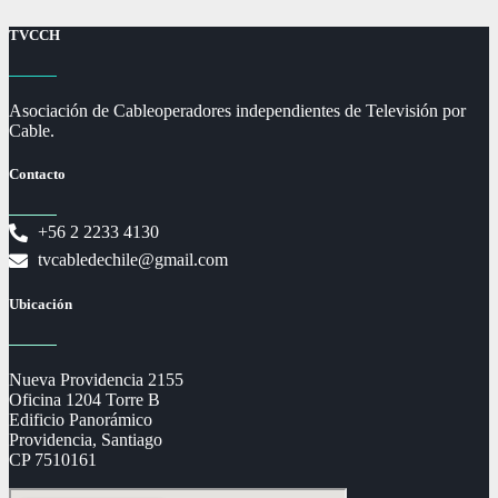
TVCCH
Asociación de Cableoperadores independientes de Televisión por
Cable.
Contacto
+56 2 2233 4130
tvcabledechile@gmail.com
Ubicación
Nueva Providencia 2155
Oficina 1204 Torre B
Edificio Panorámico
Providencia, Santiago
CP 7510161