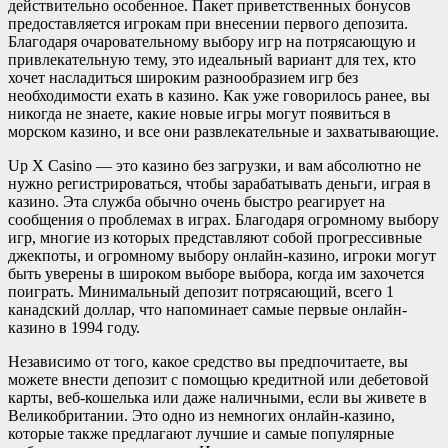
действительно особенное. Пакет приветственных бонусов
предоставляется игрокам при внесении первого депозита.
Благодаря очаровательному выбору игр на потрясающую и
привлекательную тему, это идеальный вариант для тех, кто
хочет насладиться широким разнообразием игр без
необходимости ехать в казино. Как уже говорилось ранее, вы
никогда не знаете, какие новые игры могут появиться в
морском казино, и все они развлекательные и захватывающие.
Up X Casino — это казино без загрузки, и вам абсолютно не
нужно регистрироваться, чтобы зарабатывать деньги, играя в
казино. Эта служба обычно очень быстро реагирует на
сообщения о проблемах в играх. Благодаря огромному выбору
игр, многие из которых представляют собой прогрессивные
джекпоты, и огромному выбору онлайн-казино, игроки могут
быть уверены в широком выборе выбора, когда им захочется
поиграть. Минимальный депозит потрясающий, всего 1
канадский доллар, что напоминает самые первые онлайн-
казино в 1994 году.
Независимо от того, какое средство вы предпочитаете, вы
можете внести депозит с помощью кредитной или дебетовой
карты, веб-кошелька или даже наличными, если вы живете в
Великобритании. Это одно из немногих онлайн-казино,
которые также предлагают лучшие и самые популярные