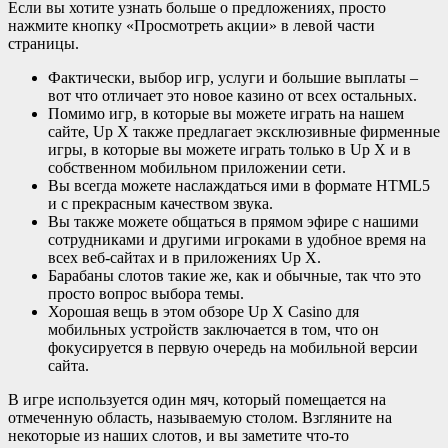
Если вы хотите узнать больше о предложениях, просто
нажмите кнопку «Просмотреть акции» в левой части
страницы.
Фактически, выбор игр, услуги и большие выплаты –
вот что отличает это новое казино от всех остальных.
Помимо игр, в которые вы можете играть на нашем
сайте, Up X также предлагает эксклюзивные фирменные
игры, в которые вы можете играть только в Up X и в
собственном мобильном приложении сети.
Вы всегда можете наслаждаться ими в формате HTML5
и с прекрасным качеством звука.
Вы также можете общаться в прямом эфире с нашими
сотрудниками и другими игроками в удобное время на
всех веб-сайтах и в приложениях Up X.
Барабаны слотов такие же, как и обычные, так что это
просто вопрос выбора темы.
Хорошая вещь в этом обзоре Up X Casino для
мобильных устройств заключается в том, что он
фокусируется в первую очередь на мобильной версии
сайта.
В игре используется один мяч, который помещается на
отмеченную область, называемую столом. Взгляните на
некоторые из наших слотов, и вы заметите что-то