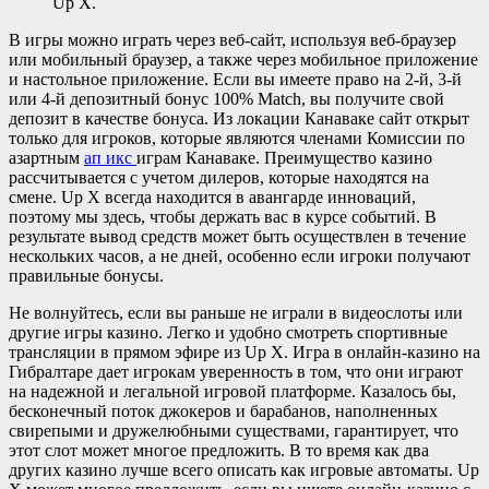
Up X.
В игры можно играть через веб-сайт, используя веб-браузер
или мобильный браузер, а также через мобильное приложение
и настольное приложение. Если вы имеете право на 2-й, 3-й
или 4-й депозитный бонус 100% Match, вы получите свой
депозит в качестве бонуса. Из локации Канаваке сайт открыт
только для игроков, которые являются членами Комиссии по
азартным
ап икс
играм Канаваке. Преимущество казино
рассчитывается с учетом дилеров, которые находятся на
смене. Up X всегда находится в авангарде инноваций,
поэтому мы здесь, чтобы держать вас в курсе событий. В
результате вывод средств может быть осуществлен в течение
нескольких часов, а не дней, особенно если игроки получают
правильные бонусы.
Не волнуйтесь, если вы раньше не играли в видеослоты или
другие игры казино. Легко и удобно смотреть спортивные
трансляции в прямом эфире из Up X. Игра в онлайн-казино на
Гибралтаре дает игрокам уверенность в том, что они играют
на надежной и легальной игровой платформе. Казалось бы,
бесконечный поток джокеров и барабанов, наполненных
свирепыми и дружелюбными существами, гарантирует, что
этот слот может многое предложить. В то время как два
других казино лучше всего описать как игровые автоматы. Up