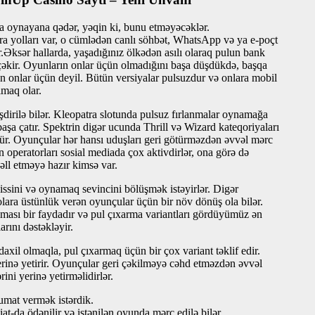
a oynayana qədər, yəqin ki, bunu etməyəcəklər.
sıra yolları var, o cümlədən canlı söhbət, WhatsApp və ya e-poçt
r.Əksər hallarda, yaşadığınız ölkədən asılı olaraq pulun bank
çəkir. Oyunların onlar üçün olmadığını başa düşdükdə, başqa
n onlar üçün deyil. Bütün versiyalar pulsuzdur və onlara mobil
lmaq olar.
dirilə bilər. Kleopatra slotunda pulsuz fırlanmalar oynamağa
a çatır. Spektrin digər ucunda Thrill və Wizard kateqoriyaları
ür. Oyunçular hər hansı uduşları geri götürməzdən əvvəl mərc
operatorları sosial mediada çox aktivdirlər, ona görə də
əll etməyə hazır kimsə var.
ini və oynamaq sevincini bölüşmək istəyirlər. Digər
olara üstünlük verən oyunçular üçün bir növ dönüş ola bilər.
ması bir faydadır və pul çıxarma variantları gördüyümüz ən
arını dəstəkləyir.
axil olmaqla, pul çıxarmaq üçün bir çox variant təklif edir.
 yerinə yetirir. Oyunçular geri çəkilməyə cəhd etməzdən əvvəl
ni yerinə yetirməlidirlər.
umat vermək istərdik.
t-da ödənilir və istənilən oyunda mərc edilə bilər.