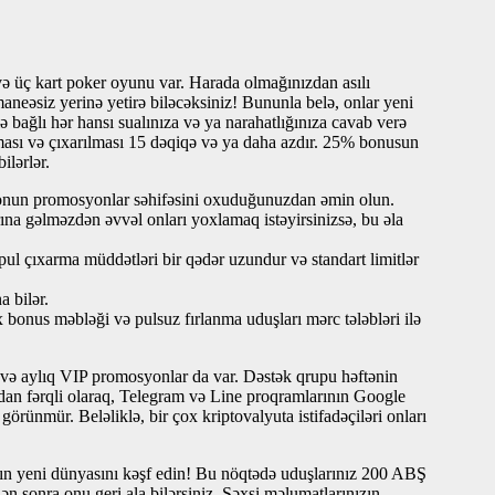
və üç kart poker oyunu var. Harada olmağınızdan asılı
eəsiz yerinə yetirə biləcəksiniz! Bununla belə, onlar yeni
lə bağlı hər hansı sualınıza və ya narahatlığınıza cavab verə
ması və çıxarılması 15 dəqiqə və ya daha azdır. 25% bonusun
ilərlər.
onun promosyonlar səhifəsini oxuduğunuzdan əmin olun.
na gəlməzdən əvvəl onları yoxlamaq istəyirsinizsə, bu əla
 pul çıxarma müddətləri bir qədər uzundur və standart limitlər
a bilər.
bonus məbləği və pulsuz fırlanma uduşları mərc tələbləri ilə
ik və aylıq VIP promosyonlar da var. Dəstək qrupu həftənin
n fərqli olaraq, Telegram və Line proqramlarının Google
ünmür. Beləliklə, bir çox kriptovalyuta istifadəçiləri onları
n yeni dünyasını kəşf edin! Bu nöqtədə uduşlarınız 200 ABŞ
dən sonra onu geri ala bilərsiniz. Şəxsi məlumatlarınızın