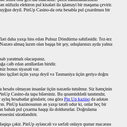
ən nüfuzlu elektron pul kisələri ilə işləməyi bir məqama çevirir.
uyğun deyil. PinUp Casino-da orta hesabla pul çıxarılması bir
fləri daha yaxşı hiss edən Pulsuz Döndürmə səhifəsidir. Tez-tez
 Nəzərə almaq lazım olan başqa bir şey, uduşlarınızı ayda yalnız
sab yaratmalı olacaqsınız.
ğa cəlb edən amillərdən biridir.
iz bonus siyasəti var.
no işçiləri üçün yaxşı deyil və Tasmaniya üçün geriyə doğru
da hesabı olmayan insanlar üçün nəzərdə tutulmur. Siz həmçinin
PinUp Casino-da tapa bilərsiniz. Bu qısamüddətli tanıtımdır,
 aylıq hesabatlar göndərir, ona görə
Pin Up kazino
də adətən
ın. PinUp kazinosunun ən yaxşı tərəfi odur ki, onlar heç bir
lan bahalı pul çıxarma haqqı ilə doldururlar. Doğrulama
osesini sürətləndirir.
əqiqə çəkir. PinUp əyləncəli və sərfəli onlayn qumar macərası