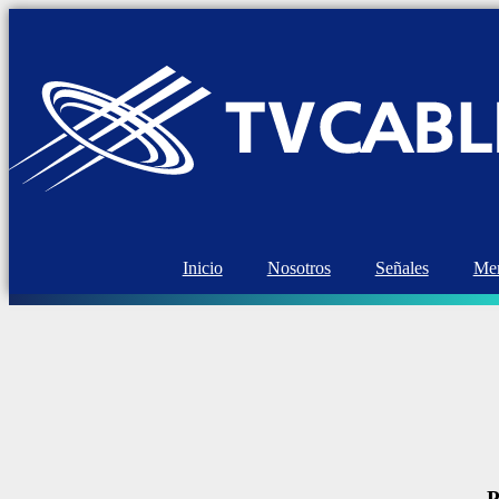
Inicio
Nosotros
Señales
Mem
P