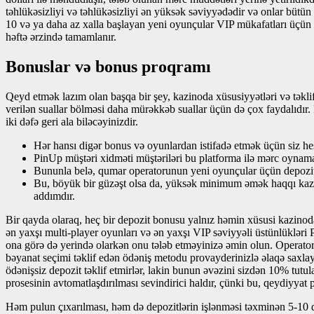
təhlükəsizliyi və təhlükəsizliyi ən yüksək səviyyədədir və onlar bütün 
10 və ya daha az xalla başlayan yeni oyunçular VIP mükafatları üçün 
həftə ərzində tamamlanır.
Bonuslar və bonus proqramı
Qeyd etmək lazım olan başqa bir şey, kazinoda xüsusiyyətləri və təkli
verilən suallar bölməsi daha mürəkkəb suallar üçün də çox faydalıdır.
iki dəfə geri ala biləcəyinizdir.
Hər hansı digər bonus və oyunlardan istifadə etmək üçün siz he
PinUp müştəri xidməti müştəriləri bu platforma ilə mərc oynama
Bununla belə, qumar operatorunun yeni oyunçular üçün depozits
Bu, böyük bir güzəşt olsa da, yüksək minimum əmək haqqı kazi
addımdır.
Bir qayda olaraq, heç bir depozit bonusu yalnız həmin xüsusi kazino
ən yaxşı multi-player oyunları və ən yaxşı VIP səviyyəli üstünlükləri 
ona görə də yerində olarkən onu tələb etməyinizə əmin olun. Operator
bəyanat seçimi təklif edən ödəniş metodu provayderinizlə əlaqə saxlay
ödənişsiz depozit təklif etmirlər, lakin bunun əvəzini sizdən 10% tutu
prosesinin avtomatlaşdırılması sevindirici haldır, çünki bu, qeydiyyat pr
Həm pulun çıxarılması, həm də depozitlərin işlənməsi təxminən 5-10 d