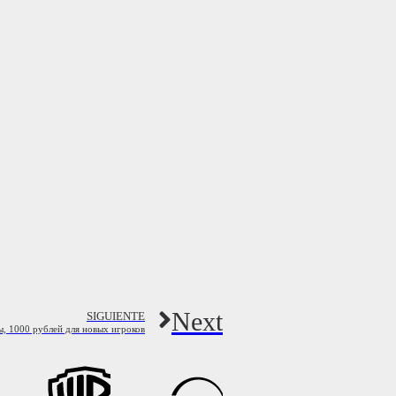
Next
SIGUIENTE
ы, 1000 рублей для новых игроков