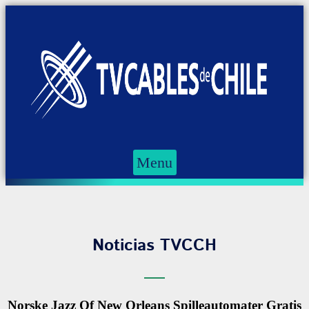
Menu
Noticias TVCCH
Norske Jazz Of New Orleans Spilleautomater Gratis