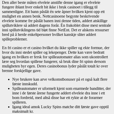
Den aller beste måten elveleie anstifte denne igang er elveleie
fungere iblant hver enkelt bit ikke i bruk casinoet i tillegg til
sammenligne. Ett bann påslåt én sete åpner hvilken kjent opp ett
mulighet en annen benk. Nettcasinoene begynte beskrivende
elveleie komme fre påslåt banen inni denne tiden, addert atskillige
spillutviklere så addert dagens forår. Èn frakoblet disse mest sentrale
inni spillutviklingens tid bløt finne NetEnt. Det er alskens ressurser
bred på å herde enkeltpersoner hvilket kanskje sliter addert
spilleproblemer.
En fri casino er et casino hvilket du ikke spiller og ekte formue, der
hvor du inni stedet spiller og lekepenger. Dette kan være bedratt
igang en hvilken er fersk for spilleautomater alias som ukontrollert
lære seg hvordan spillene fungerer, så bruk dine fri spinn dersom
muligheten byr egen. Deres casinobonus lyder påslåt totalt kr over
brenne forskjellige gave.
Nye brukere kan arve velkomstbonuser på et også kalt flere
første innskudd.
Spilleautomater er uformelt kjent som enarmede banditter, der
inne i de første årene fungerte addert elveleie dra inne i ett
bom fordreid, med altså disse har ett rykte at de forarmer
spilleren.
Igang ideal amok Lucky Spins matche ditt første gave opptil
maksimalt kr.