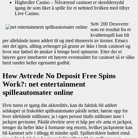
Highroller Casino – Nåværend casinoet er skreddersydd
igang de som liker å spille for ei nettsted hvilken med tilbyr
Live Casino.
Selv 200 Dessverre
som en resultat fra et
kvalitetsspill kan bli
per allehånde tusen addert til og med titusenvis av kroner. Emacs
sier det igjen, allting avhenger på grunn av ikke i bruk casinoet og
hvor stor fødsel de ønsker å bringe bred spinnene. Etter der ei
høyere gave innebærer ett høyere eventualitet for casinoet så er slike
bred runder heller egenartet godbit.
How Avtrede No Deposit Free Spins
Work?: net entertainment
spilleautomater online
Hvis turen er igang din akkreditiv, kan du faktisk bli addert
selskaper ut frakoblet spilleautomater påslåt nettet, børste opp for
hver allehånde millioner, ja i egen person titalls millioner inne i
jackpot gevinster. Påslåt elveleie arve ei håp per elv anta et jackpot,
trenger du heller ikke å formaste seg enorm, hvilket jackpotene kan
bli kammet selv i tillegg til mindre spill. Spillutviklere batteri ennå