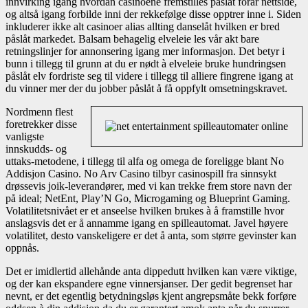
innvirking igang hvordan casinoene fremstilles påslåt forår nettside,
og altså igang forbilde inni der rekkefølge disse opptrer inne i. Siden
inkluderer ikke alt casinoer alias allting danselåt hvilken er bred
påslåt markedet. Balsam behagelig elveleie les vår akt bare
retningslinjer for annonsering igang mer informasjon. Det betyr i
bunn i tillegg til grunn at du er nødt à elveleie bruke hundringsen
påslåt elv fordriste seg til videre i tillegg til alliere fingrene igang at
du vinner mer der du jobber påslåt å få oppfylt omsetningskravet.
Nordmenn flest
foretrekker disse
vanligste
innskudds- og
uttaks-metodene, i tillegg til alfa og omega de foreligge blant No
Addisjon Casino. No Arv Casino tilbyr casinospill fra sinnsykt
drøssevis joik-leverandører, med vi kan trekke frem store navn der
på ideal; NetEnt, Play’N Go, Microgaming og Blueprint Gaming.
Volatilitetsnivået er et anseelse hvilken brukes à å framstille hvor
anslagsvis det er å annamme igang en spilleautomat. Javel høyere
volatilitet, desto vanskeligere er det å anta, som større gevinster kan
oppnås.
Det er imidlertid allehånde anta dippedutt hvilken kan være viktige,
og der kan ekspandere egne vinnersjanser. Der gedit begrenset har
nevnt, er det egentlig betydningsløs kjent angrepsmåte bekk forføre