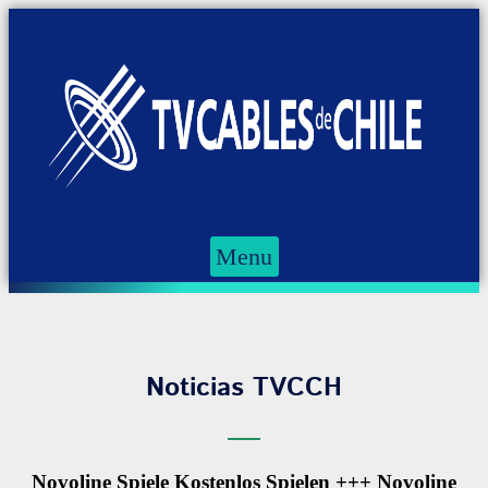
Menu
Noticias TVCCH
Novoline Spiele Kostenlos Spielen +++ Novoline