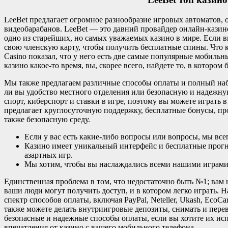
LeeBet предлагает огромное разнообразие игровых автоматов, 
видеобарабанов. LeeBet — это давний провайдер онлайн-казино
одно из старейших, но самых уважаемых казино в мире. Если 
свою членскую карту, чтобы получить бесплатные спины. Что к
Casino показал, что у него есть две самые популярные мобильн
казино какое-то время, вы, скорее всего, найдете то, в котором
Мы также предлагаем различные способы оплаты и полный набо
ли вы удобство местного отделения или безопасную и надежну
спорт, киберспорт и ставки в игре, поэтому вы можете играть 
предлагает круглосуточную поддержку, бесплатные бонусы, пр
также безопасную среду.
Если у вас есть какие-либо вопросы или вопросы, мы вс
Казино имеет уникальный интерфейс и бесплатные прогно
азартных игр.
Мы хотим, чтобы вы наслаждались всеми нашими играми к
Единственная проблема в том, что недостаточно быть №1; вам
ваши люди могут получить доступ, и в котором легко играть
спектр способов оплаты, включая PayPal, Neteller, Ukash, EcoCar
также можете делать внутриигровые депозиты, снимать и перево
безопасные и надежные способы оплаты, если вы хотите их ис
впечатления от казино с вашего мобильного телефона.