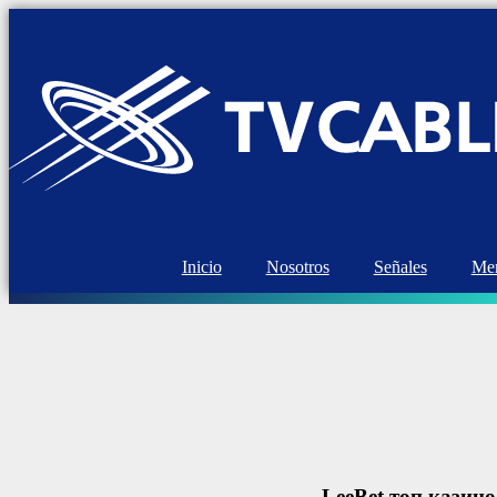
Inicio
Nosotros
Señales
Mem
LeeBet топ казино