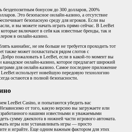
есь бездепозитным бонусом до 300 долларов, 200%
лларов. Это безопасное онлайн-казино, а отсутствие
еспечивает безопасную среду для игроков. Если вы
асли, и вы можете начать играть прямо сейчас. В LeeBet
 которые включают в себя как известные бренды, так и
лером в онлайн-казино.
лять каннабис, не им больше не требуется проходить тот
t также может похвастаться рядом слотов с
обро пожаловать в LeeBet, если в какой-то момент вы
и канадское онлайн-казино, которое предлагает широкий
 играми для онлайн-казино. Самое последнее приложение
. LeeBet использует новейшую передовую технологию
егда остаются в полной безопасности.
зино
чем LeeBet Casino, и попытаются убедить вас
 Независимо от того, какую версию вы загружаете или
 разработанного нашими известными и уважаемыми
деть сумму джекпота в нижней части игрового автомата.
ужать игры или устанавливать игры — просто
ите и играйте. Еще одним важным фактором для этих