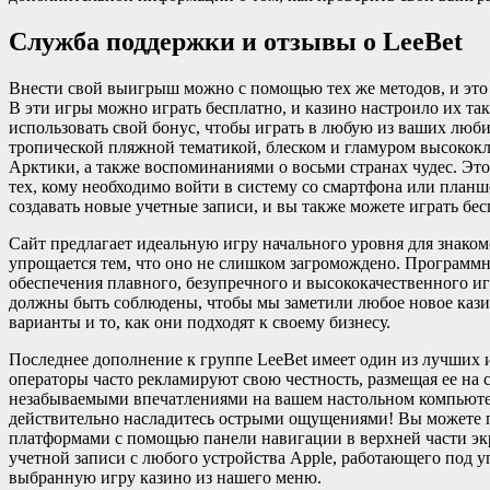
Служба поддержки и отзывы о LeeBet
Внести свой выигрыш можно с помощью тех же методов, и это
В эти игры можно играть бесплатно, и казино настроило их так
использовать свой бонус, чтобы играть в любую из ваших люб
тропической пляжной тематикой, блеском и гламуром высокок
Арктики, а также воспоминаниями о восьми странах чудес. Это
тех, кому необходимо войти в систему со смартфона или план
создавать новые учетные записи, и вы также можете играть бесп
Сайт предлагает идеальную игру начального уровня для знаком
упрощается тем, что оно не слишком загромождено. Программн
обеспечения плавного, безупречного и высококачественного иг
должны быть соблюдены, чтобы мы заметили любое новое казин
варианты и то, как они подходят к своему бизнесу.
Последнее дополнение к группе LeeBet имеет один из лучших 
операторы часто рекламируют свою честность, размещая ее на 
незабываемыми впечатлениями на вашем настольном компьютер
действительно насладитесь острыми ощущениями! Вы можете 
платформами с помощью панели навигации в верхней части экр
учетной записи с любого устройства Apple, работающего под у
выбранную игру казино из нашего меню.