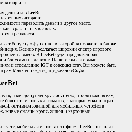
ий выбор игр.
я депозита в LeeBet.
 вы от них ожидаете.
одимости переводить деньги в другое место.
также в различных валютах.
ются и решаются.
лагает бонусную функцию, в которой вы можете поближе
бинация. Казино предлагает широкий спектр игрового
 уровней навыков. В LeeBet будет предложен ряд
ми и бонусами на депозит. Наши игры с живыми
аниям и стремлению IGT к совершенству. Вы можете быть
 играм Мальты и сертифицировано eCogra.
LeeBet
 есть, и мы доступны круглосуточно, чтобы помочь вам,
те более ста игровых автоматов, в которые можно играть
фикой, оптимизированной для мобильных устройств.
ек, живые онлайн-крэпс, живой 3-карточный
ользуете, мобильная игровая платформа LeeBet позволит
ватывающих игр на выбор, включая лучшие игры казино от