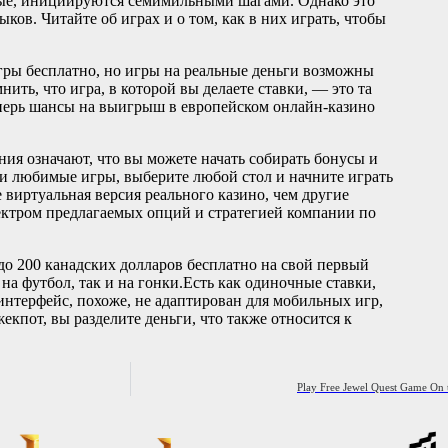
ые, инициируются семимильными шагами. Однако это
ыков. Читайте об играх и о том, как в них играть, чтобы
гры бесплатно, но игры на реальные деньги возможны
ить, что игра, в которой вы делаете ставки, — это та
Теперь шансы на выигрыш в европейском онлайн-казино
ия означают, что вы можете начать собирать бонусы и
ои любимые игры, выберите любой стол и начните играть
е виртуальная версия реального казино, чем другие
ектром предлагаемых опций и стратегией компании по
до 200 канадских долларов бесплатно на свой первый
 на футбол, так и на гонки.Есть как одиночные ставки,
интерфейс, похоже, не адаптирован для мобильных игр,
екпот, вы разделите деньги, что также относится к
Play Free Jewel Quest Game On t