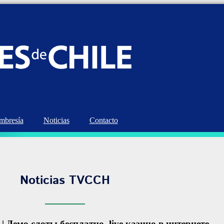
bresía
Noticias
Contacto
Noticias TVCCH
 | Демо слоты бесплатно, live казино в интернете