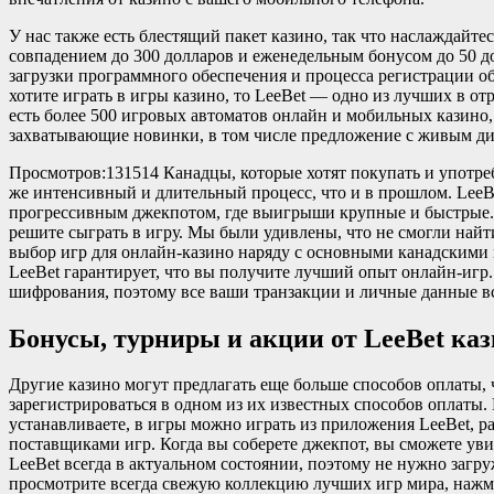
У нас также есть блестящий пакет казино, так что наслаждайт
совпадением до 300 долларов и еженедельным бонусом до 50 до
загрузки программного обеспечения и процесса регистрации об
хотите играть в игры казино, то LeeBet — одно из лучших в отр
есть более 500 игровых автоматов онлайн и мобильных казино,
захватывающие новинки, в том числе предложение с живым ди
Просмотров:131514 Канадцы, которые хотят покупать и употреб
же интенсивный и длительный процесс, что и в прошлом. LeeBe
прогрессивным джекпотом, где выигрыши крупные и быстрые. Д
решите сыграть в игру. Мы были удивлены, что не смогли найт
выбор игр для онлайн-казино наряду с основными канадскими
LeeBet гарантирует, что вы получите лучший опыт онлайн-игр
шифрования, поэтому все ваши транзакции и личные данные вс
Бонусы, турниры и акции от LeeBet ка
Другие казино могут предлагать еще больше способов оплаты, 
зарегистрироваться в одном из их известных способов оплаты.
устанавливаете, в игры можно играть из приложения LeeBet,
поставщиками игр. Когда вы соберете джекпот, вы сможете уви
LeeBet всегда в актуальном состоянии, поэтому не нужно загр
просмотрите всегда свежую коллекцию лучших игр мира, нажм