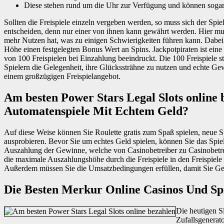
Diese stehen rund um die Uhr zur Verfügung und können sogar 
Sollten die Freispiele einzeln vergeben werden, so muss sich der Sp
entscheiden, denn nur einer von ihnen kann gewährt werden. Hier m
mehr Nutzen hat, was zu einigen Schwierigkeiten führen kann. Dabei e
Höhe einen festgelegten Bonus Wert an Spins. Jackpotpiraten ist ein
von 100 Freispielen bei Einzahlung beeindruckt. Die 100 Freispiele s
Spielern die Gelegenheit, ihre Glückssträhne zu nutzen und echte Gew
einem großzügigen Freispielangebot.
Am besten Power Stars Legal Slots online 
Automatenspiele Mit Echtem Geld?
Auf diese Weise können Sie Roulette gratis zum Spaß spielen, neue S
ausprobieren. Bevor Sie um echtes Geld spielen, können Sie das Spie
Auszahlung der Gewinne, welche von Casinobetreiber zu Casinobetreibe
die maximale Auszahlungshöhe durch die Freispiele in den Freispie
Außerdem müssen Sie die Umsatzbedingungen erfüllen, damit Sie Ge
Die Besten Merkur Online Casinos Und Sp
Die heutigen Sl
Zufallsgenerat