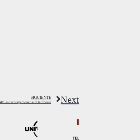
Next
SIGUIENTE
falto soltar tragamonedas 5 tambores