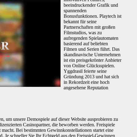
beeindruckender Grafik und
spannenden
Bonusfunktionen. Playtech ist
bekannt für seine
Partnerschaften mit großen
Filmstudios, was zu
aufregenden Spielautomaten
basierend auf beliebten
Filmen und Serien führt. Das
skandinavische Unternehmen
ist ein preisgekrönter Anbieter
von Online Glücksspielen.
Yggdrasil feierte seine
Gründung 2013 und hat sich
in Rekordzeit eine hoch
angesehene Reputation
ben, um unsere Demospiele auf dieser Website ausprobieren zu
lizenzierten Casinopartner, die beworben werden. Freispiele
nt macht. Bei bestimmten Gewinnkonstellationen startet eine
d. Je schneller Sie Ihr Echtgeld aus den Freispiel-Gewinnen