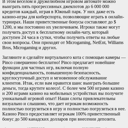
В этом веселом и дружелюбном игровом автомате можно
выиграть пять прогрессивных джекпотов до 6 000 000
кредитов каждый, играя в Южный парк. У них даже есть
казино-игры для киберспорта, позволяющие играть в онлайн-
турнирах. Наши приветственные бонусы составляют до $
1200, и мы постоянно их увеличиваем. Игроки также могут
получить доступ к бесплатному онлайн-чату, который
доступен 24 часа в сутки, чтобы получить ответы на любые
свои вопросы. Они приходят от Microgaming, NetEnt, Williams
Bros, Microgaming и других.
Загляните и сделайте виртуального кота с помощью камеры —
Pinco совершенно бесплатно! Pinco предлагает новейшие
функции для частных игр, включая полную
конфиденциальность, повышенную безопасность,
круглосуточный доступ и мгновенное обслуживание
клиентов. Итак, если вам нравится шанс выиграть большие
деньги, тогда крутите колесо!. С более чем 500 играми казино
и 200 играми казино на мобильных устройствах вы получите
уникальный игровой опыт! Наши слоты привлекательны
визуально и слышимо, что дает игрокам возможность
полностью погрузиться в игру и полностью погрузиться в нее.
Казино Pinco предоставляет игрокам 100% приветственный
бонус до 500 канадских долларов при внесении депозита.