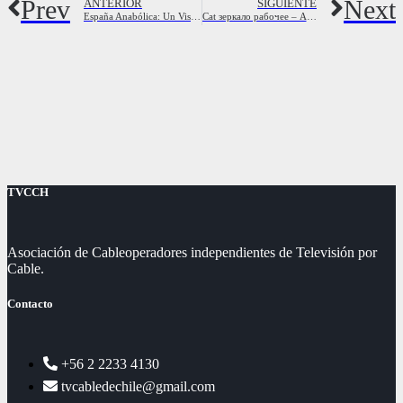
Prev
Next
ANTERIOR
SIGUIENTE
España Anabólica: Un Vistazo al Mundo del Deporte y la Salud
Cat зеркало рабочее – Акции и бонусы от казино, автоматы и бонусы
TVCCH
Asociación de Cableoperadores independientes de Televisión por
Cable.
Contacto
+56 2 2233 4130
tvcabledechile@gmail.com