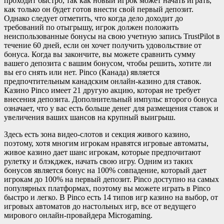
проходит быстро, так как новый игрок может начать играть,
как только он будет готов внести свой первый депозит.
Однако следует отметить, что когда дело доходит до
требований по отыгрышу, игрок должен положить
неиспользованные бонусы на свою учетную запись TrustPilot в
течение 60 дней, если он хочет получить удовольствие от
бонуса. Когда вы закончите, вы можете сравнить сумму
вашего депозита с вашим бонусом, чтобы решить, хотите ли
вы его снять или нет. Pinco (Канада) является
предпочтительным канадским онлайн-казино для ставок.
Казино Pinco имеет 21 другую акцию, которая не требует
внесения депозита. Дополнительный импульс второго бонуса
означает, что у вас есть больше денег для размещения ставок и
увеличения ваших шансов на крупный выигрыш.
Здесь есть зона видео-слотов и секция живого казино,
поэтому, хотя многим игрокам нравятся игровые автоматы,
живое казино дает шанс игрокам, которые предпочитают
рулетку и блэкджек, начать свою игру. Одним из таких
бонусов является бонус на 100% совпадение, который дает
игрокам до 100% на первый депозит. Pinco доступно на самых
популярных платформах, поэтому вы можете играть в Pinco
быстро и легко. В Pinco есть 14 типов игр казино на выбор, от
игровых автоматов до настольных игр, все от ведущего
мирового онлайн-провайдера Microgaming.