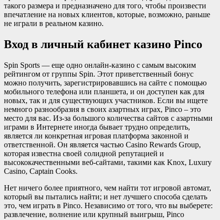
такого размера и предназначено для того, чтобы произвести
впечатление на новых клиентов, которые, возможно, раньше
не играли в реальном казино.
Вход в личный кабинет казино Pinco
Spin Sports — еще одно онлайн-казино с самым высоким
рейтингом от группы Spin. Этот приветственный бонус
можно получить, зарегистрировавшись на сайте с помощью
мобильного телефона или планшета, и он доступен как для
новых, так и для существующих участников. Если вы ищете
немного разнообразия в своих азартных играх, Pinco – это
место для вас. Из-за большого количества сайтов с азартными
играми в Интернете иногда бывает трудно определить,
является ли конкретная игровая платформа законной и
ответственной. Он является частью Casino Rewards Group,
которая известна своей солидной репутацией и
высококачественными веб-сайтами, такими как Knox, Luxury
Casino, Captain Cooks.
Нет ничего более приятного, чем найти тот игровой автомат,
который вы пытались найти; и нет лучшего способа сделать
это, чем играть в Pinco. Независимо от того, что вы выберете:
развлечение, волнение или крупный выигрыш, Pinco