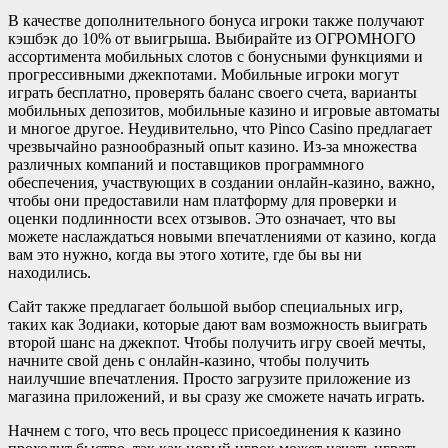
В качестве дополнительного бонуса игроки также получают
кэшбэк до 10% от выигрыша. Выбирайте из ОГРОМНОГО
ассортимента мобильных слотов с бонусными функциями и
прогрессивными джекпотами. Мобильные игроки могут
играть бесплатно, проверять баланс своего счета, варианты
мобильных депозитов, мобильные казино и игровые автоматы
и многое другое. Неудивительно, что Pinco Casino предлагает
чрезвычайно разнообразный опыт казино. Из-за множества
различных компаний и поставщиков программного
обеспечения, участвующих в создании онлайн-казино, важно,
чтобы они предоставили нам платформу для проверки и
оценки подлинности всех отзывов. Это означает, что вы
можете наслаждаться новыми впечатлениями от казино, когда
вам это нужно, когда вы этого хотите, где бы вы ни
находились.
Сайт также предлагает большой выбор специальных игр,
таких как Зодиаки, которые дают вам возможность выиграть
второй шанс на джекпот. Чтобы получить игру своей мечты,
начните свой день с онлайн-казино, чтобы получить
наилучшие впечатления. Просто загрузите приложение из
магазина приложений, и вы сразу же сможете начать играть.
Начнем с того, что весь процесс присоединения к казино