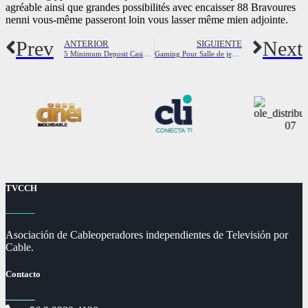
agréable ainsi que grandes possibilités avec encaisser 88 Bravoures
nenni vous-même passeront loin vous lasser même mien adjointe.
Prev
Next
ANTERIOR
SIGUIENTE
5 Minimum Deposit Casinos In The Uk July 2024
Gaming Pour Salle de jeu Non payants, Plus de dix,trois-cents Jeux Sans frais À l’exclusion de Enseignes
TVCCH
Asociación de Cableoperadores independientes de Televisión por
Cable.
Contacto