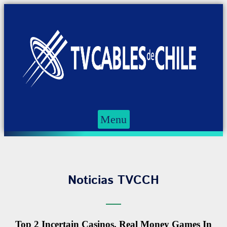
Menu
Noticias TVCCH
Top 2 Incertain Casinos, Real Money Games In