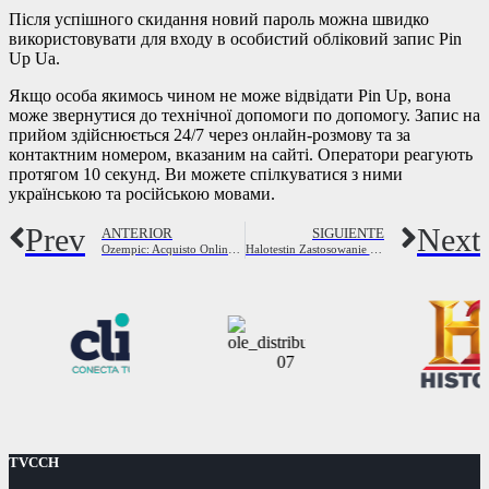
Після успішного скидання новий пароль можна швидко
використовувати для входу в особистий обліковий запис Pin
Up Ua.
Якщо особа якимось чином не може відвідати Pin Up, вона
може звернутися до технічної допомоги по допомогу. Запис на
прийом здійснюється 24/7 через онлайн-розмову та за
контактним номером, вказаним на сайті. Оператори реагують
протягом 10 секунд. Ви можете спілкуватися з ними
українською та російською мовами.
Prev
Next
ANTERIOR
SIGUIENTE
Ozempic: Acquisto Online Senza Ricetta – Guida Completa
Halotestin Zastosowanie W Kulturystyce
TVCCH