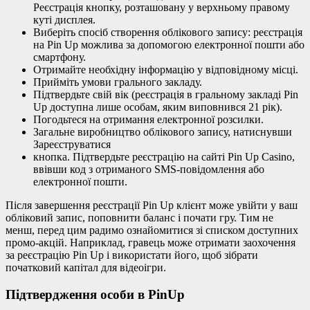
Реєстрація кнопку, розташовану у верхньому правому
куті дисплея.
Виберіть спосіб створення облікового запису: реєстрація
на Pin Up можлива за допомогою електронної пошти або
смартфону.
Отримайте необхідну інформацію у відповідному місці.
Прийміть умови грального закладу.
Підтвердьте свій вік (реєстрація в гральному закладі Pin
Up доступна лише особам, яким виповнився 21 рік).
Погодьтеся на отримання електронної розсилки.
Загальне виробництво облікового запису, натиснувши
Зареєструватися
кнопка. Підтвердьте реєстрацію на сайті Pin Up Casino,
ввівши код з отриманого SMS-повідомлення або
електронної пошти.
Після завершення реєстрації Pin Up клієнт може увійти у ваш
обліковий запис, поповнити баланс і почати гру. Тим не
менш, перед цим радимо ознайомитися зі списком доступних
промо-акцій. Наприклад, гравець може отримати заохочення
за реєстрацію Pin Up і використати його, щоб зібрати
початковий капітал для відеоігри.
Підтвердження особи в PinUp