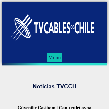
Menu
Noticias TVCCH
Güvenilir Casibom | Canlı rulet oyna