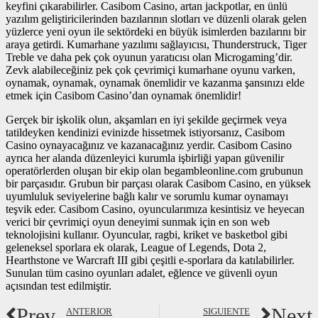
keyfini çıkarabilirler. Casibom Casino, artan jackpotlar, en ünlü
yazılım geliştiricilerinden bazılarının slotları ve düzenli olarak gelen
yüzlerce yeni oyun ile sektördeki en büyük isimlerden bazılarını bir
araya getirdi. Kumarhane yazılımı sağlayıcısı, Thunderstruck, Tiger
Treble ve daha pek çok oyunun yaratıcısı olan Microgaming’dir.
Zevk alabileceğiniz pek çok çevrimiçi kumarhane oyunu varken,
oynamak, oynamak, oynamak önemlidir ve kazanma şansınızı elde
etmek için Casibom Casino’dan oynamak önemlidir!
Gerçek bir işkolik olun, akşamları en iyi şekilde geçirmek veya
tatildeyken kendinizi evinizde hissetmek istiyorsanız, Casibom
Casino oynayacağınız ve kazanacağınız yerdir. Casibom Casino
ayrıca her alanda düzenleyici kurumla işbirliği yapan güvenilir
operatörlerden oluşan bir ekip olan begambleonline.com grubunun
bir parçasıdır. Grubun bir parçası olarak Casibom Casino, en yüksek
uyumluluk seviyelerine bağlı kalır ve sorumlu kumar oynamayı
teşvik eder. Casibom Casino, oyuncularımıza kesintisiz ve heyecan
verici bir çevrimiçi oyun deneyimi sunmak için en son web
teknolojisini kullanır. Oyuncular, ragbi, kriket ve basketbol gibi
geleneksel sporlara ek olarak, League of Legends, Dota 2,
Hearthstone ve Warcraft III gibi çeşitli e-sporlara da katılabilirler.
Sunulan tüm casino oyunları adalet, eğlence ve güvenli oyun
açısından test edilmiştir.
Prev
Next
ANTERIOR
SIGUIENTE