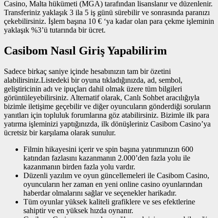
Casino, Malta hükümeti (MGA) tarafından lisanslanır ve düzenlenir.
Transferiniz yaklaşık 3 ila 5 iş günü sürebilir ve sonrasında paranızı
çekebilirsiniz. İşlem başına 10 € ‘ya kadar olan para çekme işleminin
yaklaşık %3’ü tutarında bir ücret.
Casibom Nasıl Giriş Yapabilirim
Sadece birkaç saniye içinde hesabınızın tam bir özetini
alabilirsiniz.Listedeki bir oyuna tıkladığınızda, ad, sembol,
geliştiricinin adı ve ipuçları dahil olmak üzere tüm bilgileri
görüntüleyebilirsiniz. Alternatif olarak, Canlı Sohbet aracılığıyla
bizimle iletişime geçebilir ve diğer oyuncuların gönderdiği soruların
yanıtları için topluluk forumlarına göz atabilirsiniz. Bizimle ilk para
yatırma işleminizi yaptığınızda, ilk dönüşleriniz Casibom Casino’ya
ücretsiz bir karşılama olarak sunulur.
Filmin hikayesini içerir ve spin başına yatırımınızın 600
katından fazlasını kazanmanın 2.000’den fazla yolu ile
kazanmanın birden fazla yolu vardır.
Düzenli yazılım ve oyun güncellemeleri ile Casibom Casino,
oyuncuların her zaman en yeni online casino oyunlarından
haberdar olmalarını sağlar ve seçenekler harikadır.
Tüm oyunlar yüksek kaliteli grafiklere ve ses efektlerine
sahiptir ve en yüksek hızda oynanır.