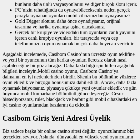
bunların daha ünlü varyasyonlarını ve diğer birçok slotu içerir.
PC’nizin rahatlığında da oynayabilecekseniz neden gerçek
parayla oynanan oyunları mobil cihazınızdan oynayasınız?
Gold Digger slotunu daha önce oynadıysanız, orijinal
tasarıma ve harika oynanışa aşina olacaksınız.
Gerçek bir krupiye ve videodaki tüm oyunların canlı yayınını
içeren canlı krupiye oyunları, bir tarayıcıda veya cep
telefonunuzda oyun oynamaktan çok daha heyecan vericidir.
Aşağıdaki incelemede, Casibom Casino’nun ücretsiz oyun teklifine
ve yeni bir oyuncunun tüm harika oyunları ücretsiz olarak nasıl
açabileceğine bir göz atacağız. Daha fazla bilgi için lütfen aşağıdaki
bilgileri inceleyin.Mobil casino oyunu, Casibom Casino’ya
dalmanın en iyi nedenlerinden biridir. Sitenin bu bölümüne yüzlerce
oyun ekledik ve birçoğu bonusunuza dahil edildi. Ancak, daha fazla
oynamak istiyorsanız, piyasaya çıktıkça yeni oyunlar ekledik ve gün
boyunca mobil kumarhane bölümünü güncelleyeceğiz. Cesur
hissediyorsanız, rulet, blackjack ve barbut gibi mobil cihazlardaki en
iyi casino oyunlarından bazılarını da ekledik.
Casibom Giriş Yeni Adresi Üyelik
Biz sadece başka bir online casino sitesi değiliz: oyuncularımız bizi
gerçekten seviyor. Aslında, dünyadaki en yüksek yeni oyuncuların