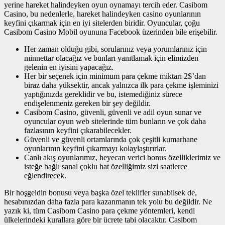
yerine hareket halindeyken oyun oynamayı tercih eder. Casibom
Casino, bu nedenlerle, hareket halindeyken casino oyunlarının
keyfini çıkarmak için en iyi sitelerden biridir. Oyuncular, çoğu
Casibom Casino Mobil oyununa Facebook üzerinden bile erişebilir.
Her zaman olduğu gibi, sorularınız veya yorumlarınız için
minnettar olacağız ve bunları yanıtlamak için elimizden
gelenin en iyisini yapacağız.
Her bir seçenek için minimum para çekme miktarı 2$’dan
biraz daha yüksektir, ancak yalnızca ilk para çekme işleminizi
yaptığınızda gereklidir ve bu, istemediğiniz sürece
endişelenmeniz gereken bir şey değildir.
Casibom Casino, güvenli, güvenli ve adil oyun sunar ve
oyuncular oyun web sitelerinde tüm bunların ve çok daha
fazlasının keyfini çıkarabilecekler.
Güvenli ve güvenli ortamlarında çok çeşitli kumarhane
oyunlarının keyfini çıkarmayı kolaylaştırırlar.
Canlı akış oyunlarımız, heyecan verici bonus özelliklerimiz ve
isteğe bağlı sanal çoklu hat özelliğimiz sizi saatlerce
eğlendirecek.
Bir hoşgeldin bonusu veya başka özel teklifler sunabilsek de,
hesabınızdan daha fazla para kazanmanın tek yolu bu değildir. Ne
yazık ki, tüm Casibom Casino para çekme yöntemleri, kendi
ülkelerindeki kurallara göre bir ücrete tabi olacaktır. Casibom