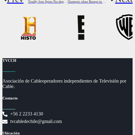
Totally free Spins No-deposit United kingdom Local casino Incentive August 2024
Ozempic ohne Rezept in Holland kaufen: So geht’s!
TVCCH
Asociación de Cableoperadores independientes de Televisión por
Cable.
Contacto
+56 2 2233 4130
tvcabledechile@gmail.com
Ubicación