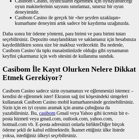
Casibom Casino, oyuncuların eğlenmek için oynayabileceği
oyun makinelerinin sayısını sınırlamaz, sınırsız bir oyun
deneyimidir.
Casibom Casino ile gerçek bir «her şeyden uzaklaşın»
kumarhane deneyimi artık sadece bir kaydırma uzağınızda.
Daha sonra bir ödeme yöntemi, para birimi ve para birimi tutarı
seçebilirsiniz. Depozito onaylandıktan ve saklamanız için hesabınıza
kaydedildikten sonra size bir makbuz verilecektir. Bu nedenle,
Casibom Casino’da tıpkı masaüstünüzde olduğu gibi oynamanın
keyfini çıkarmanız için web sitesini de kullanıma sunduk.
Casibom İle Kayıt Olurken Nelere Dikkat
Etmek Gerekiyor?
Casibom Casino sadece sizin oynamanızı ve eğlenmenizi istemez –
kendisi de eğlenmek ister! Ekranın sağ üst köşesindeki simgeleri
kullanarak Casibom Casino mobil kumarhanesinde gezinebilirsiniz.
Sizin için en iyi oyunu aramak için arama çubuğuna da
yazabilirsiniz. Bu,
casibom
Gmail veya Yahoo gibi ücretsiz bir e-
posta hizmeti veya gmail.com, outlook.com, yahoo.com,
hotmail.com vb. E-posta adresinizi onlarla birlikteDiğer birçok
ödeme şekli de kabul edilmektedir. İkamet ettiğiniz ülke listede
yoksa, istediğiniz ülkeyi seçebilirsiniz.