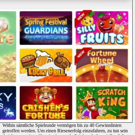
Within sämtliche Spielrunde vermögen bis zu 40 Gewinnlinien
getroffen werden. Um einen Riesenerfolg einzufahren, zu tun sein