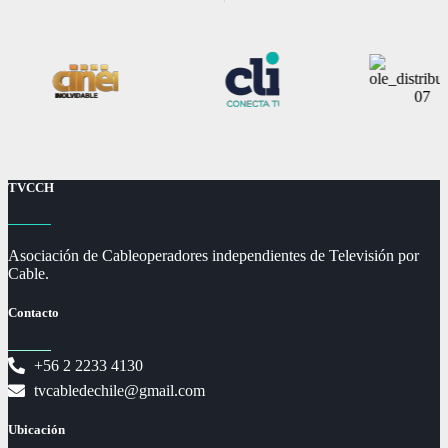
TVCCH
Asociación de Cableoperadores independientes de Televisión por
Cable.
Contacto
+56 2 2233 4130
tvcabledechile@gmail.com
Ubicación