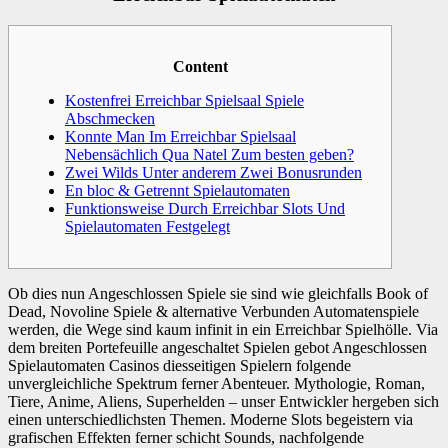
Content
Kostenfrei Erreichbar Spielsaal Spiele
Abschmecken
Konnte Man Im Erreichbar Spielsaal
Nebensächlich Qua Natel Zum besten geben?
Zwei Wilds Unter anderem Zwei Bonusrunden
En bloc & Getrennt Spielautomaten
Funktionsweise Durch Erreichbar Slots Und
Spielautomaten Festgelegt
Ob dies nun Angeschlossen Spiele sie sind wie gleichfalls Book of
Dead, Novoline Spiele & alternative Verbunden Automatenspiele
werden, die Wege sind kaum infinit in ein Erreichbar Spielhölle. Via
dem breiten Portefeuille angeschaltet Spielen gebot Angeschlossen
Spielautomaten Casinos diesseitigen Spielern folgende
unvergleichliche Spektrum ferner Abenteuer. Mythologie, Roman,
Tiere, Anime, Aliens, Superhelden – unser Entwickler hergeben sich
einen unterschiedlichsten Themen.
Moderne Slots begeistern via
grafischen Effekten ferner schicht Sounds, nachfolgende