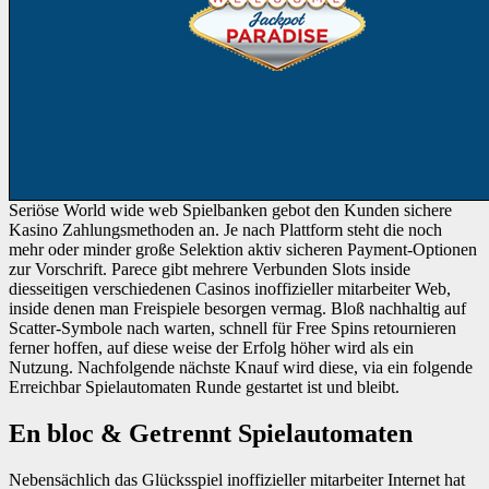
Seriöse World wide web Spielbanken gebot den Kunden sichere
Kasino Zahlungsmethoden an. Je nach Plattform steht die noch
mehr oder minder große Selektion aktiv sicheren Payment-Optionen
zur Vorschrift. Parece gibt mehrere Verbunden Slots inside
diesseitigen verschiedenen Casinos inoffizieller mitarbeiter Web,
inside denen man Freispiele besorgen vermag. Bloß nachhaltig auf
Scatter-Symbole nach warten, schnell für Free Spins retournieren
ferner hoffen, auf diese weise der Erfolg höher wird als ein
Nutzung. Nachfolgende nächste Knauf wird diese, via ein folgende
Erreichbar Spielautomaten Runde gestartet ist und bleibt.
En bloc & Getrennt Spielautomaten
Nebensächlich das Glücksspiel inoffizieller mitarbeiter Internet hat