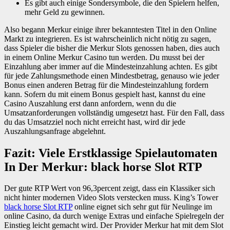
Es gibt auch einige Sondersymbole, die den Spielern helfen,
mehr Geld zu gewinnen.
Also begann Merkur einige ihrer bekanntesten Titel in den Online
Markt zu integrieren. Es ist wahrscheinlich nicht nötig zu sagen,
dass Spieler die bisher die Merkur Slots genossen haben, dies auch
in einem Online Merkur Casino tun werden. Du musst bei der
Einzahlung aber immer auf die Mindesteinzahlung achten. Es gibt
für jede Zahlungsmethode einen Mindestbetrag, genauso wie jeder
Bonus einen anderen Betrag für die Mindesteinzahlung fordern
kann. Sofern du mit einem Bonus gespielt hast, kannst du eine
Casino Auszahlung erst dann anfordern, wenn du die
Umsatzanforderungen vollständig umgesetzt hast. Für den Fall, dass
du das Umsatzziel noch nicht erreicht hast, wird dir jede
Auszahlungsanfrage abgelehnt.
Fazit: Viele Erstklassige Spielautomaten
In Der Merkur: black horse Slot RTP
Der gute RTP Wert von 96,3percent zeigt, dass ein Klassiker sich
nicht hinter modernen Video Slots verstecken muss. King’s Tower
black horse Slot RTP
online eignet sich sehr gut für Neulinge im
online Casino, da durch wenige Extras und einfache Spielregeln der
Einstieg leicht gemacht wird. Der Provider Merkur hat mit dem Slot