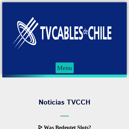
Menu
Noticias TVCCH
ᐅ Was Bedeutet Slots?