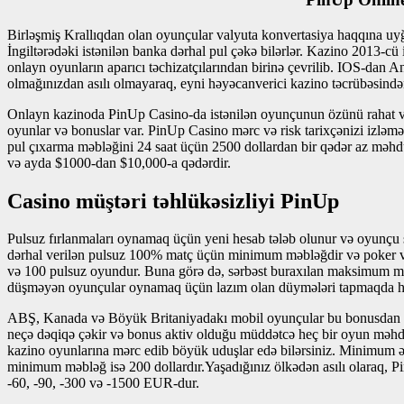
Birləşmiş Krallıqdan olan oyunçular valyuta konvertasiya haqqına uy
İngiltərədəki istənilən banka dərhal pul çəkə bilərlər. Kazino 2013-cü
onlayn oyunların aparıcı təchizatçılarından birinə çevrilib. IOS-dan
olmağınızdan asılı olmayaraq, eyni həyəcanverici kazino təcrübəsindən
Onlayn kazinoda PinUp Casino-da istənilən oyunçunun özünü rahat və
oyunlar və bonuslar var. PinUp Casino mərc və risk tarixçənizi izləm
pul çıxarma məbləğini 24 saat üçün 2500 dollardan bir qədər az məhdu
və ayda $1000-dan $10,000-a qədərdir.
Casino müştəri təhlükəsizliyi PinUp
Pulsuz fırlanmaları oynamaq üçün yeni hesab tələb olunur və oyunçu s
dərhal verilən pulsuz 100% matç üçün minimum məbləğdir və poker v
və 100 pulsuz oyundur. Buna görə də, sərbəst buraxılan maksimum məbl
düşməyən oyunçular oynamaq üçün lazım olan düymələri tapmaqda heç
ABŞ, Kanada və Böyük Britaniyadakı mobil oyunçular bu bonusdan xari
neçə dəqiqə çəkir və bonus aktiv olduğu müddətcə heç bir oyun məhdu
kazino oyunlarına mərc edib böyük uduşlar edə bilərsiniz. Minimum ə
minimum məbləğ isə 200 dollardır.Yaşadığınız ölkədən asılı olaraq, P
-60, -90, -300 və -1500 EUR-dur.