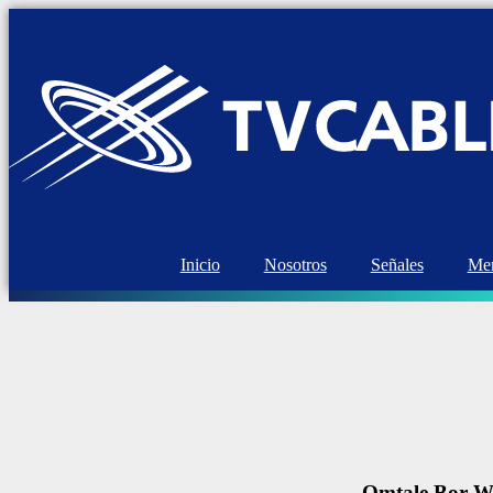
Inicio
Nosotros
Señales
Mem
Omtale Bor Wi