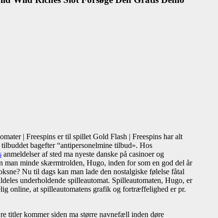
mater | Freespins er til spillet Gold Flash | Freespins har alt
t tilbuddet bagefter “antipersonelmine tilbud». Hos
s
anmeldelser af sted ma nyeste danske på casinoer og
Kan man minde skærmtrolden, Hugo, inden for som en god del år
oksne? Nu til dags kan man lade den nostalgiske følelse fåtal
 aldeles underholdende spilleautomat. Spilleautomaten, Hugo, er
ig online, at spilleautomatens grafik og fortræffelighed er pr.
re titler kommer siden ma større navnefæll inden døre