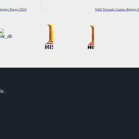
 Rigtige Penge 2024
Wild Tornado Сasino Rigtige 
le.