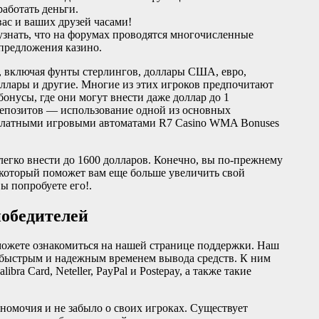
работать деньги.
вас и ваших друзей часами!
 узнать, что на форумах проводятся многочисленные
предложения казино.
, включая фунты стерлингов, доллары США, евро,
оллары и другие. Многие из этих игроков предпочитают
онусы, где они могут внести даже доллар до 1
депозитов — использование одной из основных
сплатными игровыми автоматами R7 Casino WMA Bonuses
 легко внести до 1600 долларов. Конечно, вы по-прежнему
, который поможет вам еще больше увеличить свой
ы попробуете его!.
победителей
можете ознакомиться на нашей странице поддержки. Наш
я быстрым и надежным временем вывода средств. К ним
bra Card, Neteller, PayPal и Postepay, а также такие
лномочия и не забыло о своих игроках. Существует