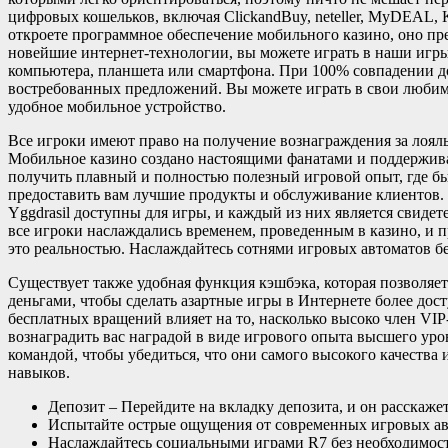
цифровых кошельков, включая ClickandBuy, neteller, MyDEAL, K
откроете программное обеспечение мобильного казино, оно пр
новейшие интернет-технологии, вы можете играть в наши игры 
компьютера, планшета или смартфона. При 100% совпадении до 
востребованных предложений. Вы можете играть в свои любимы
удобное мобильное устройство.
Все игроки имеют право на получение вознаграждения за лояль
Мобильное казино создано настоящими фанатами и поддержива
получить плавный и полностью полезный игровой опыт, где бы и
предоставить вам лучшие продукты и обслуживание клиентов. В
Yggdrasil доступны для игры, и каждый из них является свидет
все игроки наслаждались временем, проведенным в казино, и п
это реальностью. Наслаждайтесь сотнями игровых автоматов без
Существует также удобная функция кэшбэка, которая позволяет
деньгами, чтобы сделать азартные игры в Интернете более д
бесплатных вращений влияет на то, насколько высоко член VIP
вознаградить вас наградой в виде игрового опыта высшего ур
командой, чтобы убедиться, что они самого высокого качества 
навыков.
Депозит – Перейдите на вкладку депозита, и он расскажет
Испытайте острые ощущения от современных игровых ав
Наслаждайтесь социальными играми R7 без необходимост