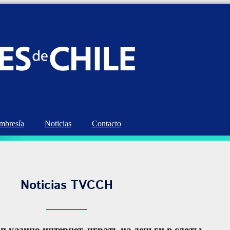
bresía
Noticias
Contacto
Noticias TVCCH
 казино интернет, играть на деньги в слоты