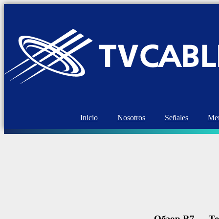
Inicio
Nosotros
Señales
Mem
Обзор R7 — Топ