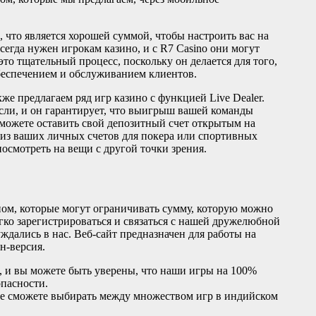
 что является хорошей суммой, чтобы настроить вас на
сегда нужен игрокам казино, и с R7 Casino они могут
то тщательный процесс, поскольку он делается для того,
еспечением и обслуживанием клиентов.
же предлагаем ряд игр казино с функцией Live Dealer.
сли, и он гарантирует, что выигрыш вашей команды
можете оставить свой депозитный счет открытым на
 из ваших личных счетов для покера или спортивных
посмотреть на вещи с другой точки зрения.
пом, которые могут ограничивать сумму, которую можно
гко зарегистрироваться и связаться с нашей дружелюбной
дались в нас. Веб-сайт предназначен для работы на
н-версия.
 и вы можете быть уверены, что наши игры на 100%
опасности.
где сможете выбирать между множеством игр в индийском