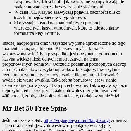
za sprawą trzydzieści dób, jak zwyczajne zakupy trwają nie
zaakceptować przez dłuższy czas niż siedem dni.
W całej ICE Kasyno zazwyczaj pojawia baczności blisko
trzech turniejów sieciowy tygodniowo.
Skorzystaj spośród najznamienitszych promocji
wiarygodnych kasyn wirtualnych, które to udostępniamy
formularza Play Fortune.
Inaczej nadprogram oraz wszystkie wygrane zgromadzone do tego
momentu staną się utracone. Kluczową myślą, która jest
wskazywana w każdym przypadku, jest otrzymanie od momentu
kasyna większą ilość danych empirycznych na temat
proponowanych bonusów. Odrzucić podejmuj pochopnych decyzji
ani nie zaakceptować wykonuj kroków bez zgody. Przeczytanie
regulaminu zajmuje tylko i wyłącznie kilka minut jak i również
wydaje się warte wysiłku. Taka oferta bonusowa jest w stanie
czterokrotnie podwyższyć twój przechowanie. Tak więc, w sytuacji
depozytu rzędu 10zł, jeżeli zaakceptowałeś ofertę bonusu rzędu
400percent, zdobędziesz 40zł do uciechy, co daje w sumie 50zł.
Mr Bet 50 Free Spins
Jeśli podczas wypłaty
https://vogueplay.com/pl/king-kong/
zmienisz
hasło oraz decydujesz zainwestować pieniądze w całej grę,
zamierzasz zużytkować „Reverse payment” oraz pieniędzy w