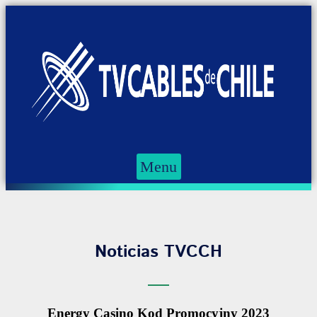
Menu
Noticias TVCCH
Energy Casino Kod Promocyjny 2023