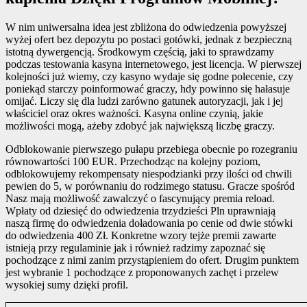
W nim uniwersalna idea jest zbliżona do odwiedzenia powyższej
wyżej ofert bez depozytu po postaci gotówki, jednak z bezpieczną
istotną dywergencją. Środkowym częścią, jaki to sprawdzamy
podczas testowania kasyna internetowego, jest licencja. W pierwszej
kolejności już wiemy, czy kasyno wydaje się godne polecenie, czy
poniekąd starczy poinformować graczy, hdy powinno się hałasuje
omijać. Liczy się dla ludzi zarówno gatunek autoryzacji, jak i jej
właściciel oraz okres ważności. Kasyna online czynią, jakie
możliwości mogą, ażeby zdobyć jak największą liczbę graczy.
Odblokowanie pierwszego pułapu przebiega obecnie po rozegraniu
równowartości 100 EUR. Przechodząc na kolejny poziom,
odblokowujemy rekompensaty niespodzianki przy ilości od chwili
pewien do 5, w porównaniu do rodzimego statusu. Gracze spośród
Nasz mają możliwość zawalczyć o fascynujący premia reload.
Wpłaty od dziesięć do odwiedzenia trzydzieści Pln uprawniają
naszą firmę do odwiedzenia doładowania po cenie od dwie stówki
do odwiedzenia 400 Zł. Konkretne wzory tejże premii zawarte
istnieją przy regulaminie jak i również radzimy zapoznać się
pochodzące z nimi zanim przystąpieniem do ofert. Drugim punktem
jest wybranie 1 pochodzące z proponowanych zachęt i przelew
wysokiej sumy dzięki profil.