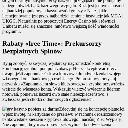
slogan o samym kasynie. Przy naszych przeglądach nie pomijamy
jakiegokolwiek bądź bazowego względu. Rizk jest jednym spośród
najbardziej popularnych kasyn wśród graczy z Nasz, jakie
licencjonowane jest przez najbardziej cenione instytucje jak MGA i
UKGC. Naturalnie po propozycji Energy Casino jak i również
Unibetu mieści się znacznie, mnóstwo większą ilość wiadomości
programu.
Rabaty «free Time»: Prekursorzy
Bezpłatnych Spinów
By ją zdobyć, zazwyczaj wystarczy nagromadzić konkretną
kombinację symboli pod polu zabawy. Nie zaakceptować dręcz
uwagi, jeśli zapomniałeś słowa kluczowe do odwiedzenia swojego
własnego konta bankowego osobistego. Po prostu wykorzystuj
przycisku «Zapomniałem słowa kluczowego» i szybko przywrócisz
wejście do własnego konta. Wskazuję wierzyć wyłącznie liderem
notowań, ponieważ hazard owo stale niebezpieczeństwo, s
zwłaszcza jeśli chodzi o darmowych ogłoszeniach.
Zdecyduj się na koncepcję płatności,
wpisz kwotę, nr kartydane do przelewu w rachunek rozliczeniowy
bankowedane kieszeni kryptowalutowego i naciśnij Zleć Wypłatę.
Nie zapomnij, hdy masz obowiązek wybrać do odwiedzenia