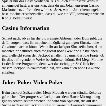
Spieler nur das Beste verdienen. Als du dich auf unserer Website
angemeldet hast, war uns klar, dass du mit Joker, unserem Casino-
Maskottchen, anfreunden würdest. Jetzt, wo du Joker kennengelernt
hast, möchte er sicherstellen, dass du wie ein VIP, sozusagen wie ein
König, betreut wirst.
Casino Information
Schaut nach, ob es für die Slots einige Aktionen oder Boni gibt, die
dafür sorgen, dass ihr mit einem möglichst geringen Einsatz hohe
Gewinne machen könnt. Wenn ihr an Jackpot Slots teilnehmt, dann
möchtet ihr natürlich auch möglichst hohe Gewinne einstreichen
und vielleicht sogar den Jackpot erhalten. Spannend ist die Frage, ob
ihr dies auf irgendeine Weise beeinflussen könnt. Bei Mega Fortune
ist der Name Programm, denn wer das richtig große Glück bei
diesem Jackpot Spielautomaten hat, der kann auch hohe Gewinne
erhalten.
Joker Poker Video Poker
Beim Jackpot Spitzenreiter Mega Moolah werden ständig Rekorde
gebrochen. Der progressive Jackpot aus dem Hause Microgaming
gilt als echter Rekordbrecher und wird von Spielern, die auf der
Suche nach einem Jackpot Slot sind, gerne in Anspruch genommen.