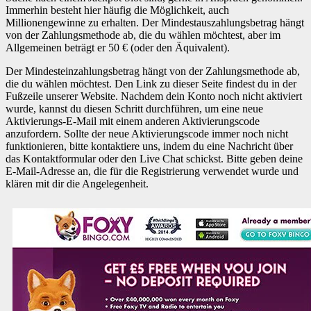
Immerhin besteht hier häufig die Möglichkeit, auch
Millionengewinne zu erhalten. Der Mindestauszahlungsbetrag hängt
von der Zahlungsmethode ab, die du wählen möchtest, aber im
Allgemeinen beträgt er 50 € (oder den Äquivalent).
Der Mindesteinzahlungsbetrag hängt von der Zahlungsmethode ab,
die du wählen möchtest. Den Link zu dieser Seite findest du in der
Fußzeile unserer Website. Nachdem dein Konto noch nicht aktiviert
wurde, kannst du diesen Schritt durchführen, um eine neue
Aktivierungs-E-Mail mit einem anderen Aktivierungscode
anzufordern. Sollte der neue Aktivierungscode immer noch nicht
funktionieren, bitte kontaktiere uns, indem du eine Nachricht über
das Kontaktformular oder den Live Chat schickst. Bitte geben deine
E-Mail-Adresse an, die für die Registrierung verwendet wurde und
klären mit dir die Angelegenheit.