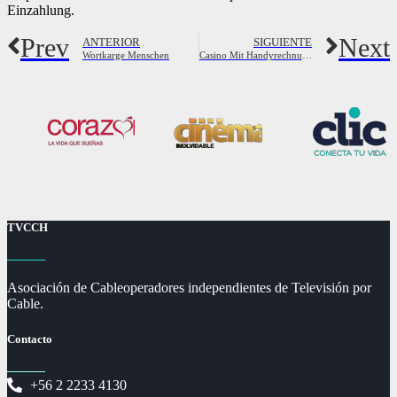
Einzahlung.
Prev
Next
ANTERIOR
SIGUIENTE
Wortkarge Menschen
Casino Mit Handyrechnung Bezahlen 2024
TVCCH
Asociación de Cableoperadores independientes de Televisión por
Cable.
Contacto
+56 2 2233 4130