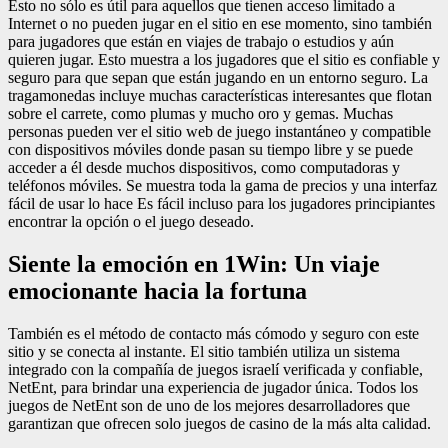
Esto no sólo es útil para aquellos que tienen acceso limitado a
Internet o no pueden jugar en el sitio en ese momento, sino también
para jugadores que están en viajes de trabajo o estudios y aún
quieren jugar. Esto muestra a los jugadores que el sitio es confiable y
seguro para que sepan que están jugando en un entorno seguro. La
tragamonedas incluye muchas características interesantes que flotan
sobre el carrete, como plumas y mucho oro y gemas. Muchas
personas pueden ver el sitio web de juego instantáneo y compatible
con dispositivos móviles donde pasan su tiempo libre y se puede
acceder a él desde muchos dispositivos, como computadoras y
teléfonos móviles. Se muestra toda la gama de precios y una interfaz
fácil de usar lo hace Es fácil incluso para los jugadores principiantes
encontrar la opción o el juego deseado.
Siente la emoción en 1Win: Un viaje
emocionante hacia la fortuna
También es el método de contacto más cómodo y seguro con este
sitio y se conecta al instante. El sitio también utiliza un sistema
integrado con la compañía de juegos israelí verificada y confiable,
NetEnt, para brindar una experiencia de jugador única. Todos los
juegos de NetEnt son de uno de los mejores desarrolladores que
garantizan que ofrecen solo juegos de casino de la más alta calidad.