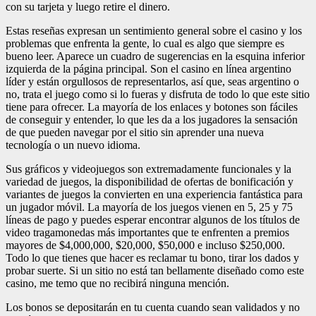
con su tarjeta y luego retire el dinero.
Estas reseñas expresan un sentimiento general sobre el casino y los
problemas que enfrenta la gente, lo cual es algo que siempre es
bueno leer. Aparece un cuadro de sugerencias en la esquina inferior
izquierda de la página principal. Son el casino en línea argentino
líder y están orgullosos de representarlos, así que, seas argentino o
no, trata el juego como si lo fueras y disfruta de todo lo que este sitio
tiene para ofrecer. La mayoría de los enlaces y botones son fáciles
de conseguir y entender, lo que les da a los jugadores la sensación
de que pueden navegar por el sitio sin aprender una nueva
tecnología o un nuevo idioma.
Sus gráficos y videojuegos son extremadamente funcionales y la
variedad de juegos, la disponibilidad de ofertas de bonificación y
variantes de juegos la convierten en una experiencia fantástica para
un jugador móvil. La mayoría de los juegos vienen en 5, 25 y 75
líneas de pago y puedes esperar encontrar algunos de los títulos de
video tragamonedas más importantes que te enfrenten a premios
mayores de $4,000,000, $20,000, $50,000 e incluso $250,000.
Todo lo que tienes que hacer es reclamar tu bono, tirar los dados y
probar suerte. Si un sitio no está tan bellamente diseñado como este
casino, me temo que no recibirá ninguna mención.
Los bonos se depositarán en tu cuenta cuando sean validados y no