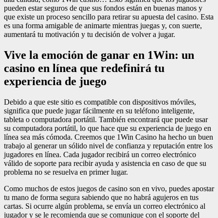
pueden estar seguros de que sus fondos están en buenas manos y
que existe un proceso sencillo para retirar su apuesta del casino. Esta
es una forma amigable de animarte mientras juegas y, con suerte,
aumentará tu motivación y tu decisión de volver a jugar.
Vive la emoción de ganar en 1Win: un
casino en línea que redefinirá tu
experiencia de juego
Debido a que este sitio es compatible con dispositivos móviles,
significa que puede jugar fácilmente en su teléfono inteligente,
tableta o computadora portátil. También encontrará que puede usar
su computadora portátil, lo que hace que su experiencia de juego en
línea sea más cómoda. Creemos que 1Win Casino ha hecho un buen
trabajo al generar un sólido nivel de confianza y reputación entre los
jugadores en línea. Cada jugador recibirá un correo electrónico
válido de soporte para recibir ayuda y asistencia en caso de que su
problema no se resuelva en primer lugar.
Como muchos de estos juegos de casino son en vivo, puedes apostar
tu mano de forma segura sabiendo que no habrá agujeros en tus
cartas. Si ocurre algún problema, se envía un correo electrónico al
jugador y se le recomienda que se comunique con el soporte del