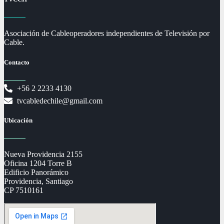
Asociación de Cableoperadores independientes de Televisión por
Cable.
Contacto
+56 2 2233 4130
tvcabledechile@gmail.com
Ubicación
Nueva Providencia 2155
Oficina 1204 Torre B
Edificio Panorámico
Providencia, Santiago
CP 7510161