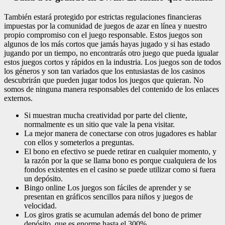
También estará protegido por estrictas regulaciones financieras
impuestas por la comunidad de juegos de azar en línea y nuestro
propio compromiso con el juego responsable. Estos juegos son
algunos de los más cortos que jamás hayas jugado y si has estado
jugando por un tiempo, no encontrarás otro juego que pueda igualar
estos juegos cortos y rápidos en la industria. Los juegos son de todos
los géneros y son tan variados que los entusiastas de los casinos
descubrirán que pueden jugar todos los juegos que quieran. No
somos de ninguna manera responsables del contenido de los enlaces
externos.
Si muestran mucha creatividad por parte del cliente,
normalmente es un sitio que vale la pena visitar.
La mejor manera de conectarse con otros jugadores es hablar
con ellos y someterlos a preguntas.
El bono en efectivo se puede retirar en cualquier momento, y
la razón por la que se llama bono es porque cualquiera de los
fondos existentes en el casino se puede utilizar como si fuera
un depósito.
Bingo online Los juegos son fáciles de aprender y se
presentan en gráficos sencillos para niños y juegos de
velocidad.
Los giros gratis se acumulan además del bono de primer
depósito, que es enorme hasta el 300%.