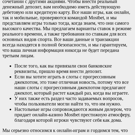
сочетании с другими акциями. Чтобы внести реальный
денежный депозит, вам необходимо иметь действующую
дебетовую или кредитную карту. Все наши игры, как онлайн,
так и мобильные, проверяются командой Mostbet, и мы
представляем игры только тогда, когда знаем, что они самого
высокого качества. Мы предлагаем варианты ставок в режиме
реального времени, а также требования по ставкам для всех
основных видов спорта. Все ваши данные и транзакции
всегда находятся в полной безопасности, и мы гарантируем,
что ваша личная информация никогда не будет передана
третьим лицам.
После того, как вы привязали свои банковские
реквизиты, пришло время внести депозит.
Если вы хотите играть в слоты с прогрессивным
джекпотом, это тоже отличная новость, потому что все
наши слоты с прогрессивным джекпотом предлагают
джекпот, который растет каждый раз, когда вы играете.
У них также есть раздел часто задаваемых вопросов,
чтобы пользователи могли найти то, что им нужно.
Настольные игры сопровождаются живым дилером, что
придает онлайн-казино Mostbet престижную атмосферу,
благодаря которой игроки чувствуют себя как дома.
Мы серьезно относимся к онлайн-играм и гордимся тем, что