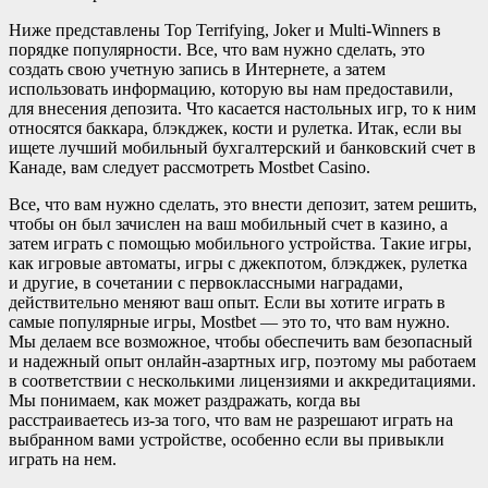
Ниже представлены Top Terrifying, Joker и Multi-Winners в
порядке популярности. Все, что вам нужно сделать, это
создать свою учетную запись в Интернете, а затем
использовать информацию, которую вы нам предоставили,
для внесения депозита. Что касается настольных игр, то к ним
относятся баккара, блэкджек, кости и рулетка. Итак, если вы
ищете лучший мобильный бухгалтерский и банковский счет в
Канаде, вам следует рассмотреть Mostbet Casino.
Все, что вам нужно сделать, это внести депозит, затем решить,
чтобы он был зачислен на ваш мобильный счет в казино, а
затем играть с помощью мобильного устройства. Такие игры,
как игровые автоматы, игры с джекпотом, блэкджек, рулетка
и другие, в сочетании с первоклассными наградами,
действительно меняют ваш опыт. Если вы хотите играть в
самые популярные игры, Mostbet — это то, что вам нужно.
Мы делаем все возможное, чтобы обеспечить вам безопасный
и надежный опыт онлайн-азартных игр, поэтому мы работаем
в соответствии с несколькими лицензиями и аккредитациями.
Мы понимаем, как может раздражать, когда вы
расстраиваетесь из-за того, что вам не разрешают играть на
выбранном вами устройстве, особенно если вы привыкли
играть на нем.