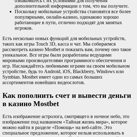
ознакомьтесь с их условиями для получения
дополнительной информации о том, что вы получите.
Поскольку мобильные устройства становятся все более
популярными, онлайн-казино, одинаково хорошо
работающие в пути, отлично подходят для занятых
игроков.
Есть несколько новых функций для мобильных устройств,
таких как игры Touch 3D, касса и чат. Мы собираемся
рассмотреть казино Mostbet и показать вам, почему оно такое
уникальное. Все игры были разработаны ведущими
мировыми производителями программного обеспечения и
игр. Наслаждайтесь любимыми играми на своем мобильном
устройстве, будь то Android, iOS, Blackberry, Windows или
Symbian. Mostbet имеет один из самых больших
ассортиментов новейших видеослотов.
Как пополнить счет и вывести деньги
в казино Mostbet
Есть изображение астролога, смотрящего в ночное небо, это
изображение под названием «Тайная жизнь мира», которое
можно найти в разделе «Помощь» на веб-сайте. Это
специальное предложение, которое нельзя использовать в