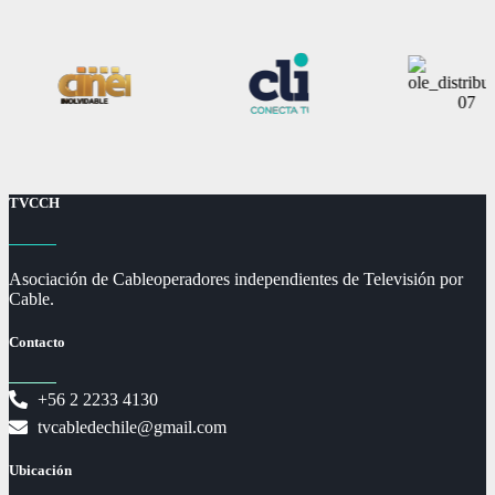
TVCCH
Asociación de Cableoperadores independientes de Televisión por
Cable.
Contacto
+56 2 2233 4130
tvcabledechile@gmail.com
Ubicación