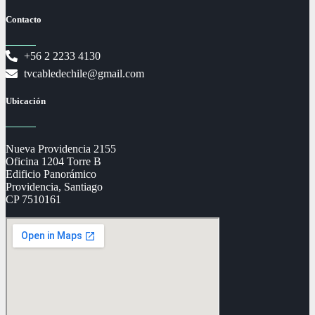
Contacto
+56 2 2233 4130
tvcabledechile@gmail.com
Ubicación
Nueva Providencia 2155
Oficina 1204 Torre B
Edificio Panorámico
Providencia, Santiago
CP 7510161