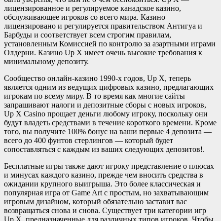
лицензированное и регулируемое канадское казино,
обслуживающее игроков со всего мира. Казино
лицензировано и регулируется правительством Антигуа и
Барбуды и соответствует всем строгим правилам,
установленным Комиссией по контролю за азартными играми
Олдерни. Казино Up X имеет очень высокие требования к
минимальному депозиту.
Сообщество онлайн-казино 1990-х годов, Up X, теперь
является одним из ведущих цифровых казино, предлагающих
игрокам по всему миру. В то время как многие сайты
запрашивают налоги и депозитные сборы с новых игроков,
Up X Casino прощает деньги любому игроку, поскольку они
будут владеть средствами в течение короткого времени. Кроме
того, вы получите 100% бонус на ваши первые 4 депозита —
всего до 400 фунтов стерлингов — который будет
сопоставляться с каждым из ваших следующих депозитов!.
Бесплатные игры также дают игроку представление о плюсах
и минусах каждого казино, прежде чем вносить средства в
ожидании крупного выигрыша. Это более классическая и
популярная игра от Game Art с простым, но захватывающим
игровым дизайном, который обязательно заставит вас
возвращаться снова и снова. Существует три категории игр
Up X, предназначенные для различных типов игроков. Чтобы