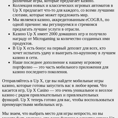
различные игры, которые предлагает казино.
Коллекция новых и классических игровых автоматов в
Up X предлагает что-то для каждого, со всеми лучшими
слотами, которые может предложить мир.
Мы являемся казино, аккредитованным eCOGRA, по
одной причине: мы регулируемся и стремимся
предлагать лучшие услуги в отрасли.
Казино Up X имеет 2000 домашних игр и получило
награду от Microgaming за количество созданных ими
продуктов.
В Up X есть бонус на первый депозит для всех, кто
хочет испытать удачу и выиграть по-крупному в лучшем
казино в сети.
Наше последнее дополнение к нашему игровому
портфолио — это часть мобильного приложения для
казино последнего поколения.
Отправляйтесь в Up X, где вы найдете мобильные игры
казино, которые готовы запустить вас в любое время. Что
касается игр, Up X Casino — это очень уникальное и веселое
казино с рядом привлекательных и привлекательных
функций. Up X теперь готово для вас, чтобы воспользоваться
преимуществами мобильных игр.
Мы знаем, что выбрать место для игры непросто, но вы