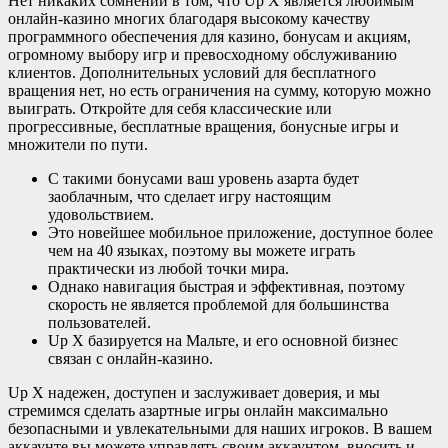
Нет никаких сомнений в том, что Up X является любимым
онлайн-казино многих благодаря высокому качеству
программного обеспечения для казино, бонусам и акциям,
огромному выбору игр и превосходному обслуживанию
клиентов. Дополнительных условий для бесплатного
вращения нет, но есть ограничения на сумму, которую можно
выиграть. Откройте для себя классические или
прогрессивные, бесплатные вращения, бонусные игры и
множители по пути.
С такими бонусами ваш уровень азарта будет
заоблачным, что сделает игру настоящим
удовольствием.
Это новейшее мобильное приложение, доступное более
чем на 40 языках, поэтому вы можете играть
практически из любой точки мира.
Однако навигация быстрая и эффективная, поэтому
скорость не является проблемой для большинства
пользователей.
Up X базируется на Мальте, и его основной бизнес
связан с онлайн-казино.
Up X надежен, доступен и заслуживает доверия, и мы
стремимся сделать азартные игры онлайн максимально
безопасными и увлекательными для наших игроков. В вашем
аккаунте вы можете управлять своим аккаунтом, вносить и