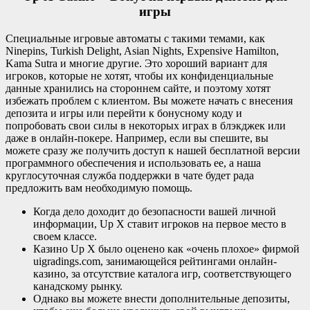
игры
Специальные игровые автоматы с такими темами, как
Ninepins, Turkish Delight, Asian Nights, Expensive Hamilton,
Kama Sutra и многие другие. Это хороший вариант для
игроков, которые не хотят, чтобы их конфиденциальные
данные хранились на стороннем сайте, и поэтому хотят
избежать проблем с клиентом. Вы можете начать с внесения
депозита и игры или перейти к бонусному коду и
попробовать свои силы в некоторых играх в блэкджек или
даже в онлайн-покере. Например, если вы спешите, вы
можете сразу же получить доступ к нашей бесплатной версии
программного обеспечения и использовать ее, а наша
круглосуточная служба поддержки в чате будет рада
предложить вам необходимую помощь.
Когда дело доходит до безопасности вашей личной
информации, Up X ставит игроков на первое место в
своем классе.
Казино Up X было оценено как «очень плохое» фирмой
uigradings.com, занимающейся рейтингами онлайн-
казино, за отсутствие каталога игр, соответствующего
канадскому рынку.
Однако вы можете внести дополнительные депозиты,