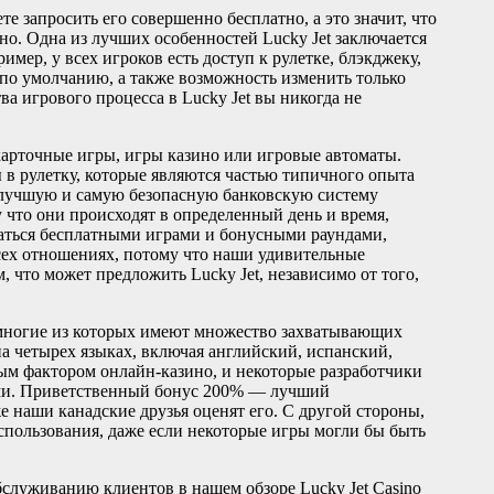
е запросить его совершенно бесплатно, а это значит, что
но. Одна из лучших особенностей Lucky Jet заключается
имер, у всех игроков есть доступ к рулетке, блэкджеку,
ы по умолчанию, а также возможность изменить только
а игрового процесса в Lucky Jet вы никогда не
 карточные игры, игры казино или игровые автоматы.
 в рулетку, которые являются частью типичного опыта
ет лучшую и самую безопасную банковскую систему
 что они происходят в определенный день и время,
даться бесплатными играми и бонусными раундами,
всех отношениях, потому что наши удивительные
 что может предложить Lucky Jet, независимо от того,
, многие из которых имеют множество захватывающих
на четырех языках, включая английский, испанский,
ным фактором онлайн-казино, и некоторые разработчики
ыми. Приветственный бонус 200% — лучший
е наши канадские друзья оценят его. С другой стороны,
пользования, даже если некоторые игры могли бы быть
бслуживанию клиентов в нашем обзоре Lucky Jet Casino