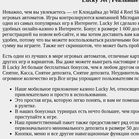
Неважно, чем вы увлекаетесь — от Клондайка до Wild 4 Reel Sl
игровых автоматов. Игры контролируются компанией Microgamin
одни из самых популярных игр в Интернете. Lucky Jet сделало
удобных онлайн-казино в Интернете. Бонус в размере 1 600 долл
регистрацией на новом веб-сайте, и мы хотим доставить вам к
удобен, потому что вы можете воспользоваться различными бо
сумму вы играете. Также нет скриншотов, что может быть пробл
Есть одни из лучших в мире игровых автоматов, отличные кар
других игр и вариантов. Вы даже можете выиграть настоящие пр
В Lucky Jet больше бесплатных бонусов, чем в любом другом он
Снятие, Касса, Снятие депозита, Снятие депозита. Неудивительн
огромное количество игр.Все игры упрощают пользователям пои
Наше мобильное приложение казино Lucky Jet, относящее
привлекательно и просто в использовании.
Это простая игра, которую легко понять, и вам не помешае
в рулетке.
В наших бонусных турнирах есть нечто большее, чем прос
приступайте к игре.
Наш приветственный пакет также предоставляет ряд отли
первоначального минимального депозита в размере 50 д
Кнопки, меню и все другие навигационные функции осно