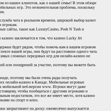
ом из наших клиентов, как о нашей семье! В этом обзоре
обильных игр. Это незначительная проблема, поскольку
ым.
служба чата в реальном времени, широкий выбор валют
и игрокам.
ые сайты, такие как LuxuryCasino, Posh N Tush и
казино заключается в том, что казино Lucky Jet
ержки будет рядом, чтобы помочь вам в вашем игровом
спекте вашей игры, они будут на расстоянии одного чата.
самых сложных передовых игр для онлайн-казино не
ий или поощрений за участие, поэтому вы можете быть
анаде, поэтому мы были очень рады получать
чших онлайн-казино в Канаде. Мобильные игровые
к мобильной веб-версии www. Игроки могут даже
астоящему, чтобы пообщаться с другими игроками и
льным недостатком, это все же имеет место, хотя казино
вками на спорт и кено.
оки запрыгивают на доску: ежемесячно выпускается