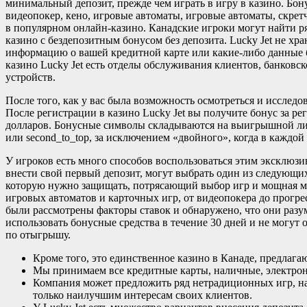
минимальный депозит, прежде чем играть в игру в казино. Бон
видеопокер, кено, игровые автоматы, игровые автоматы, скрет
в популярном онлайн-казино. Канадские игроки могут найти р
казино с бездепозитным бонусом без депозита. Lucky Jet не х
информацию о вашей кредитной карте или какие-либо данные ба
казино Lucky Jet есть отделы обслуживания клиентов, банковс
устройств.
После того, как у вас была возможность осмотреться и исследо
После регистрации в казино Lucky Jet вы получите бонус за ре
долларов. Бонусные символы складываются на выигрышной ли
или second_to_top, за исключением «двойного», когда в каждой 
У игроков есть много способов воспользоваться этим эксклюзив
внести свой первый депозит, могут выбрать один из следующих
которую нужно защищать, потрясающий выбор игр и мощная ма
игровых автоматов и карточных игр, от видеопокера до прогрес
были рассмотрены факторы ставок и обнаружено, что они раз
использовать бонусные средства в течение 30 дней и не могут
по отыгрышу.
Кроме того, это единственное казино в Канаде, предлаг
Мы принимаем все кредитные карты, наличные, электрон
Компания может предложить ряд нетрадиционных игр, на
только наилучшим интересам своих клиентов.