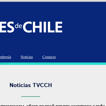
bresía
Noticias
Contacto
Noticias TVCCH
е промокоды, обзор полной версии азартного клуба