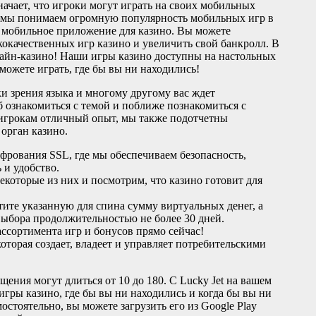
начает, что игроки могут играть на своих мобильных
Jet мы понимаем огромную популярность мобильных игр в
е мобильное приложение для казино. Вы можете
кокачественных игр казино и увеличить свой банкролл. В
лайн-казино! Наши игры казино доступны на настольных
можете играть, где бы вы ни находились!
ки зрения языка и многому другому вас ждет
 ознакомиться с темой и поближе познакомиться с
 игрокам отличный опыт, мы также подотчетны
орган казино.
рования SSL, где мы обеспечиваем безопасность,
 и удобство.
некоторые из них и посмотрим, что казино готовит для
тите указанную для спина сумму виртуальных денег, а
выбора продолжительностью не более 30 дней.
ссортимента игр и бонусов прямо сейчас!
которая создает, владеет и управляет потребительскими
щения могут длиться от 10 до 180. С Lucky Jet на вашем
гры казино, где бы вы ни находились и когда бы вы ни
остоятельно, вы можете загрузить его из Google Play