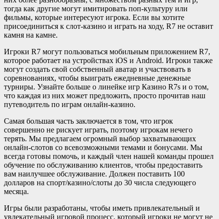
тогда как другие могут имитировать поп-культуру или
фильмы, которые интересуют игрока. Если вы хотите
присоединиться к слот-казино и играть на ходу, R7 не оставит
камня на камне.
Игроки R7 могут пользоваться мобильным приложением R7,
которое работает на устройствах iOS и Android. Игроки также
могут создать свой собственный аватар и участвовать в
соревнованиях, чтобы выиграть ежедневные денежные
турниры. Узнайте больше о линейке игр Казино R7s и о том,
что каждая из них может предложить, просто прочитав наш
путеводитель по играм онлайн-казино.
Самая большая часть заключается в том, что игрок
совершенно не рискует играть, поэтому игрокам нечего
терять. Мы предлагаем огромный выбор захватывающих
онлайн-слотов со всевозможными темами и бонусами. Мы
всегда готовы помочь, и каждый член нашей команды прошел
обучение по обслуживанию клиентов, чтобы предоставить
вам наилучшее обслуживание. Должен поставить 100
долларов на спорт/казино/слоты до 30 числа следующего
месяца.
Игры были разработаны, чтобы иметь привлекательный и
увлекательный игровой процесс, который игроки не могут не