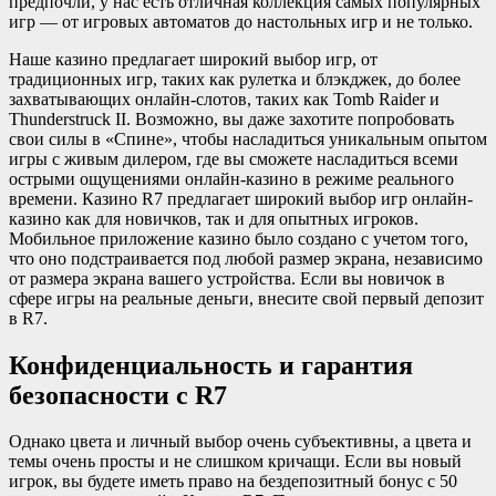
предпочли, у нас есть отличная коллекция самых популярных
игр — от игровых автоматов до настольных игр и не только.
Наше казино предлагает широкий выбор игр, от
традиционных игр, таких как рулетка и блэкджек, до более
захватывающих онлайн-слотов, таких как Tomb Raider и
Thunderstruck II. Возможно, вы даже захотите попробовать
свои силы в «Спине», чтобы насладиться уникальным опытом
игры с живым дилером, где вы сможете насладиться всеми
острыми ощущениями онлайн-казино в режиме реального
времени. Казино R7 предлагает широкий выбор игр онлайн-
казино как для новичков, так и для опытных игроков.
Мобильное приложение казино было создано с учетом того,
что оно подстраивается под любой размер экрана, независимо
от размера экрана вашего устройства. Если вы новичок в
сфере игры на реальные деньги, внесите свой первый депозит
в R7.
Конфиденциальность и гарантия
безопасности с R7
Однако цвета и личный выбор очень субъективны, а цвета и
темы очень просты и не слишком кричащи. Если вы новый
игрок, вы будете иметь право на бездепозитный бонус с 50