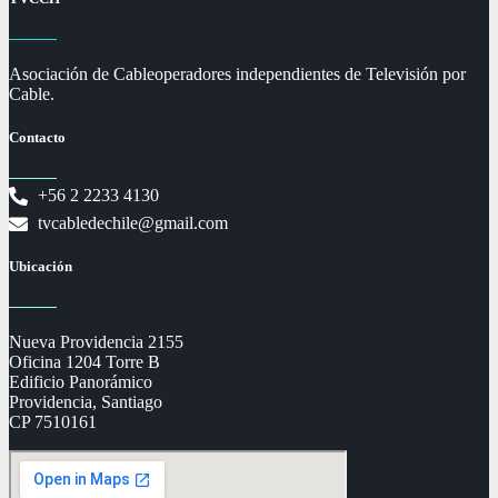
Asociación de Cableoperadores independientes de Televisión por
Cable.
Contacto
+56 2 2233 4130
tvcabledechile@gmail.com
Ubicación
Nueva Providencia 2155
Oficina 1204 Torre B
Edificio Panorámico
Providencia, Santiago
CP 7510161