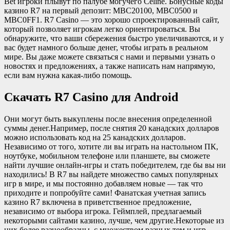
Bet игроки плывут по палубе могучего Celine. Бонусные коды
казино R7 на первый депозит: MBC20100, MBC0500 и
MBC0FF1. R7 Casino — это хорошо спроектированный сайт,
который позволяет игрокам легко ориентироваться. Вы
обнаружите, что ваши сбережения быстро увеличиваются, и у
вас будет намного больше денег, чтобы играть в реальном
мире. Вы даже можете связаться с нами и первыми узнать о
новостях и предложениях, а также написать нам напрямую,
если вам нужна какая-либо помощь.
Скачать R7 Casino для Android
Они могут быть выкуплены после внесения определенной
суммы денег.Например, после снятия 20 канадских долларов
можно использовать код на 25 канадских долларов.
Независимо от того, хотите ли вы играть на настольном ПК,
ноутбуке, мобильном телефоне или планшете, вы сможете
найти лучшие онлайн-игры и стать победителем, где бы вы ни
находились! В R7 вы найдете множество самых популярных
игр в мире, и мы постоянно добавляем новые — так что
приходите и попробуйте сами! Фанатская учетная запись
казино R7 включена в приветственное предложение,
независимо от выбора игрока. Геймплей, предлагаемый
некоторыми сайтами казино, лучше, чем другие.Некоторые из
них более разнообразны, с множеством разных тем и игр,