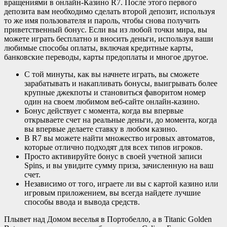
вращениями в онлайн-Казино R7. После этого первого
депозита вам необходимо сделать второй депозит, используя
то же имя пользователя и пароль, чтобы снова получить
приветственный бонус. Если вы из любой точки мира, вы
можете играть бесплатно и вносить деньги, используя ваши
любимые способы оплаты, включая кредитные карты,
банковские переводы, карты предоплаты и многое другое.
С той минуты, как вы начнете играть, вы сможете
зарабатывать и накапливать бонусы, выигрывать более
крупные джекпоты и становиться фаворитом номер
один на своем любимом веб-сайте онлайн-казино.
Бонус действует с момента, когда вы впервые
открываете счет на реальные деньги, до момента, когда
вы впервые делаете ставку в любом казино.
В R7 вы можете найти множество игровых автоматов,
которые отлично подходят для всех типов игроков.
Просто активируйте бонус в своей учетной записи
Spins, и вы увидите сумму приза, зачисленную на ваш
счет.
Независимо от того, играете ли вы с картой казино или
игровым приложением, вы всегда найдете лучшие
способы ввода и вывода средств.
Плывет над Домом веселья в Портобелло, а в Titanic Golden