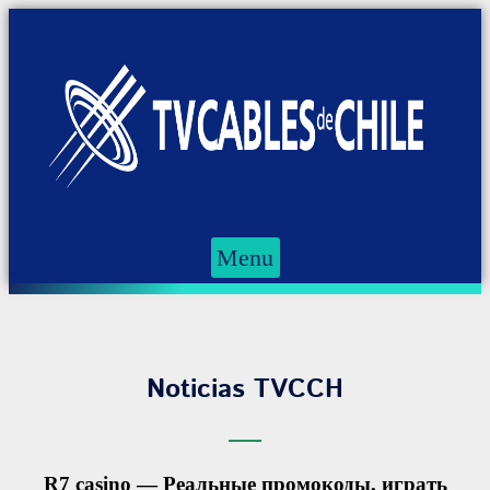
Menu
Noticias TVCCH
R7 casino — Реальные промокоды, играть