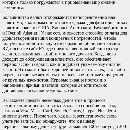
которые только погружаются в прибыльный мир онлайн-
гемблинга.
Большинство валют отображаются непосредственно над
валютами, к которым они относятся, даже для фиксированных
валют игроков из США, Канады, Австралии, Великобритании
и Южной Африки. У нас есть множество способов оплаты для
удовлетворения ваших конкретных потребностей. Чтобы
получить дополнительную информацию об онлайн-казино
R7, посетите сайт R7, где представлен полный спектр игр
казино, рекламных акций и многого другого. Когда дело
доходит до обслуживания клиентов, оно обеспечивает
первоклассный сервис, как и подобает уважаемому онлайн-
казино. Это может быть хорошей новостью для тех, кто любит
играть в игровые автоматы и испытывает острые ощущения
от крупных джекпотов. Игровые экраны постоянно
наполнены яркими цветами, которые действительно
доставляют визуальное удовольствие.
Вы можете сделать несколько депозитов в процессе
регистрации и использовать несколько способов оплаты,
включая Visa, MasterCard, Switch, Cirrus, Paypal, Neteller и
многие другие. После того, как вы зарегистрируете свою
учетную запись, вы обнаружите, что к вашему
первоначальному депозиту будет добавлен 100% бонус до 300