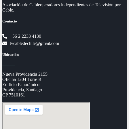
Asociación de Cableoperadores independientes de Televisión por
Cable.
Contacto
+56 2 2233 4130
tvcabledechile@gmail.com
Ubicación
Nueva Providencia 2155
Oficina 1204 Torre B
Edificio Panorámico
Providencia, Santiago
CP 7510161