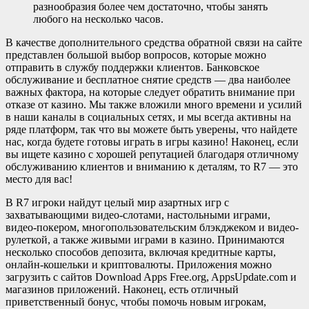
разнообразия более чем достаточно, чтобы занять
любого на несколько часов.
В качестве дополнительного средства обратной связи на сайте
представлен большой выбор вопросов, которые можно
отправить в службу поддержки клиентов. Банковское
обслуживание и бесплатное снятие средств — два наиболее
важных фактора, на которые следует обратить внимание при
отказе от казино. Мы также вложили много времени и усилий
в наши каналы в социальных сетях, и мы всегда активны на
ряде платформ, так что вы можете быть уверены, что найдете
нас, когда будете готовы играть в игры казино! Наконец, если
вы ищете казино с хорошей репутацией благодаря отличному
обслуживанию клиентов и вниманию к деталям, то R7 — это
место для вас!
В R7 игроки найдут целый мир азартных игр с
захватывающими видео-слотами, настольными играми,
видео-покером, многопользовательским блэкджеком и видео-
рулеткой, а также живыми играми в казино. Принимаются
несколько способов депозита, включая кредитные карты,
онлайн-кошельки и криптовалюты. Приложения можно
загрузить с сайтов Download Apps Free.org, AppsUpdate.com и
магазинов приложений. Наконец, есть отличный
приветственный бонус, чтобы помочь новым игрокам,