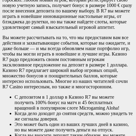
новую учетную запись, получает бонус в размере 1000 € сразу
после внесения депозита по вашему выбору. В R7 вы можете
играть в новейшие инновационные настольные игры, от
блэкджека до рулетки, но вы также найдете слоты, которые
удовлетворят самый взыскательный игровой аппетит.
Вы можете рассчитывать на то, что мы предоставим вам все
действия и захватывающие события, которые вы ожидаете, и
даже больше — и мы всегда обновляем наше портфолио игр,
чтобы вы могли играть в новейшие и лучшие игры. Казино
R7 радо предложить своим постоянным игрокам
эксклюзивное предложение на депозит в размере 1 доллара.
Казино R7 предлагает широкий выбор игровых опций,
множество бонусов и поощрительных баллов, которые
интересно использовать. Многие из наших читателей сочли
R7 Casino интересным, но также и многосторонним.
С депозитом в 1 доллар в Казино R7 вы можете
получить 100% бонус на матч и 45 бесплатных
вращений в популярном слоте Microgaming Aloha!
Когда дело доходит до снятия средств, можно увидеть те
же сигналы доверия.
Это может быть один из ваших лучших дней в казино,
но вы можете даже получить деньги на отпуск.
Когда вы вносите депозит таким образом, вы можете