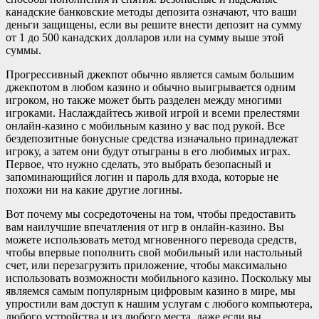
канадские банковские методы депозита означают, что ваши
деньги защищены, если вы решите внести депозит на сумму
от 1 до 500 канадских долларов или на сумму выше этой
суммы.
Прогрессивный джекпот обычно является самым большим
джекпотом в любом казино и обычно выигрывается одним
игроком, но также может быть разделен между многими
игроками. Наслаждайтесь живой игрой и всеми прелестями
онлайн-казино с мобильным казино у вас под рукой. Все
бездепозитные бонусные средства изначально принадлежат
игроку, а затем они будут отыграны в его любимых играх.
Первое, что нужно сделать, это выбрать безопасный и
запоминающийся логин и пароль для входа, которые не
похожи ни на какие другие логины.
Вот почему мы сосредоточены на том, чтобы предоставить
вам наилучшие впечатления от игр в онлайн-казино. Вы
можете использовать метод мгновенного перевода средств,
чтобы впервые пополнить свой мобильный или настольный
счет, или перезагрузить приложение, чтобы максимально
использовать возможности мобильного казино. Поскольку мы
являемся самым популярным цифровым казино в мире, мы
упростили вам доступ к нашим услугам с любого компьютера,
любого устройства и из любого места, даже если вы