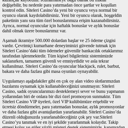
değişebilir, bu nedenle para yatırmadan önce şartlar ve koşulları
kontrol edin. Siteleri Casino’da yeni bir oyuncu veya normal bir
oyuncu olarak kaydolabilirsiniz. Yeni bir oyuncu olarak, hoşgeldin
paketinin yanı sıra tüm özel bonuslarımıza erişim kazanabilirsiniz.
Ayrıca, normal oyuncular için haftalık bonuslar ve aylık bonuslar
dahil olmak üzere bonuslarımız var.
Aşamalı ikramiye 500.000 dolardan başlar ve 25 ödeme çizgisi
vardır. Çevrimiçi kumarhane deneyiminizi güvende tutmak için
Siteleri Casino’daki tüm ödemeler güvenilir bankacılık ortaklarımız
tarafından işlenmektedir. Tüm kişisel bilgileriniz sistemimizde
saklanırken, tamamen güvenli ve emniyetlidir ve asla tekrar
kullanılmaz. Siteleri Casino’da oyuncular blackjack, rulet, barbut,
bakara ve daha fazlası gibi masa oyunları oynayabilir.
Uygulamayı aşağıdakiler gibi en çok oy alan video slotlarımızdan
bazılarını oynamak için kullanabileceğinizi unutmayın: Siteleri
Casino, sadık oyuncularımızı desteklemeyi sever ve bunu yapmanın
yollarından biri de onlara bir dizi özel promosyon sunmaktır. Tüm
Siteleri Casino VIP üyeleri, özel VIP kulübümüze erişebilir ve
ücretsiz döndürmeler, para yatırmadan bonuslar, aylık promosyonlar
ve daha fazlası gibi avantajlardan yararlanabilir. Siteleri Casino’da
düzenli olduğunuzda yararlanabileceğiniz çok şey var.Siteleri
Casino’yu tanımak ve en iyi şekilde yararlanmak kolaydır. Takip
etmesi kolay ve güler yüzlü müşteri destek sistemimizle, kapımızdan