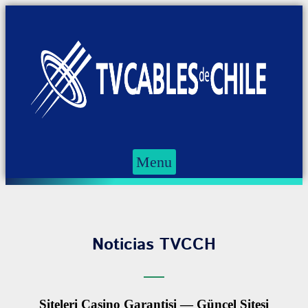
Menu
Noticias TVCCH
Siteleri Casino Garantisi — Güncel Sitesi