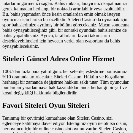
tutarlarını görmenizi sağlar. Bahis miktarı, tarayıcınızı kapatmanıza
gerek kalmadan herhangi bir noktada artırılabilir veya azaltılabilir.
Bu, bahis yapmadan önce kesin oranlardan emin olmak isteyen
oyuncular için harika bir özelliktir. Siteleri Casino’da oynamak için
spor bahislerimize ayrılmış bir bölüm göreceksiniz. Maçın sonucuna
bahis oynayabileceğiniz gibi, bir sonraki oyundaki bahislerinize de
bahis yapabilirsiniz. Ayrıca, taraftarların favori takımlarını
destekleyebilmeleri için heyecan verici olan e-sporlara da bahis
oynayabileceksiniz.
Siteleri Güncel Adres Online Hizmet
100€’dan fazla para yatırdığınız her seferde, eşleştirme bonusumuz
%10 oranında artırılacaktır. Siteleri Casino, Hüküm ve Koşullarını
herhangi bir zamanda değiştirme hakkını saklı tutar. Tüm oyuncular,
bunlardan yararlanmaya hak kazandıkları anda herhangi bir şart ve
koşul değişikliği hakkında bilgilendirilir.
Favori Siteleri Oyun Siteleri
Tanınmış bir çevrimiçi kumarhane olan Siteleri Casino, sizi
eğlenceye katılmaya davet ediyor. İstediğiniz oyun ne olursa olsun,
her oyuncu için bir online casino slot oyunu vardır. Siteleri Casino,