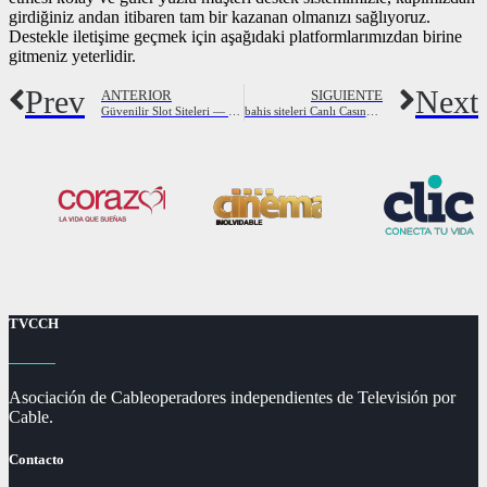
girdiğiniz andan itibaren tam bir kazanan olmanızı sağlıyoruz.
Destekle iletişime geçmek için aşağıdaki platformlarımızdan birine
gitmeniz yeterlidir.
Prev
Next
ANTERIOR
SIGUIENTE
Güvenilir Slot Siteleri — Bahis Mobile Giriş Adresi 2023
bahis siteleri Canlı Casıno Hakkında | Güncel Sitesi
TVCCH
Asociación de Cableoperadores independientes de Televisión por
Cable.
Contacto