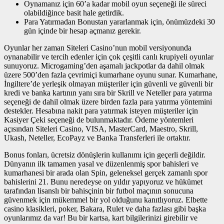
Oynamanız için 60’a kadar mobil oyun seçeneği ile süreci
olabildiğince basit hale getirdik.
Para Yatırmadan Bonustan yararlanmak için, önümüzdeki 30
gün içinde bir hesap açmanız gerekir.
Oyunlar her zaman Siteleri Casino’nun mobil versiyonunda
oynanabilir ve tercih edenler için çok çeşitli canlı krupiyeli oyunlar
sunuyoruz. Microgaming’den aşamalı jackpotlar da dahil olmak
üzere 500’den fazla çevrimiçi kumarhane oyunu sunar. Kumarhane,
İngiltere’de yerleşik olmayan müşteriler için güvenli ve güvenli bir
kredi ve banka kartının yanı sıra bir Skrill ve Neteller para yatırma
seçeneği de dahil olmak üzere birden fazla para yatırma yöntemini
destekler. Hesabına nakit para yatırmak isteyen müşteriler için
Kasiyer Çeki seçeneği de bulunmaktadır. Ödeme yöntemleri
açısından Siteleri Casino, VISA, MasterCard, Maestro, Skrill,
Ukash, Neteller, EcoPayz ve Banka Transferleri ile ortaktır.
Bonus fonları, ücretsiz dönüşlerin kullanımı için geçerli değildir.
Dünyanın ilk tamamen yasal ve düzenlenmiş spor bahisleri ve
kumarhanesi bir arada olan Spin, geleneksel gerçek zamanlı spor
bahislerini 21. Bunu neredeyse on yıldır yapıyoruz ve hükümet
tarafından lisanslı bir bahisçinin bir futbol maçının sonucuna
güvenmek için mükemmel bir yol olduğunu kanıtlıyoruz. Elbette
casino klasikleri, poker, Bakara, Rulet ve daha fazlası gibi başka
oyunlarımız da var! Bu bir kartsa, kart bilgilerinizi girebilir ve