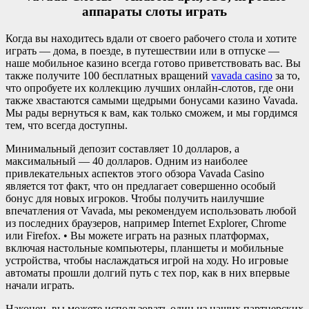
аппараты слоты играть
Когда вы находитесь вдали от своего рабочего стола и хотите
играть — дома, в поезде, в путешествии или в отпуске —
наше мобильное казино всегда готово приветствовать вас. Вы
также получите 100 бесплатных вращений
vavada casino
за то,
что опробуете их коллекцию лучших онлайн-слотов, где они
также хвастаются самыми щедрыми бонусами казино Vavada.
Мы рады вернуться к вам, как только сможем, и мы гордимся
тем, что всегда доступны.
Минимальный депозит составляет 10 долларов, а
максимальный — 40 долларов. Одним из наиболее
привлекательных аспектов этого обзора Vavada Casino
является тот факт, что он предлагает совершенно особый
бонус для новых игроков. Чтобы получить наилучшие
впечатления от Vavada, мы рекомендуем использовать любой
из последних браузеров, например Internet Explorer, Chrome
или Firefox. • Вы можете играть на разных платформах,
включая настольные компьютеры, планшеты и мобильные
устройства, чтобы наслаждаться игрой на ходу. Но игровые
автоматы прошли долгий путь с тех пор, как в них впервые
начали играть.
Наконец, вы можете использовать один из наших партнерских