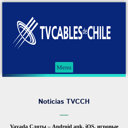
Menu
Noticias TVCCH
Vavada Слоты – Android apk, iOS, игровые