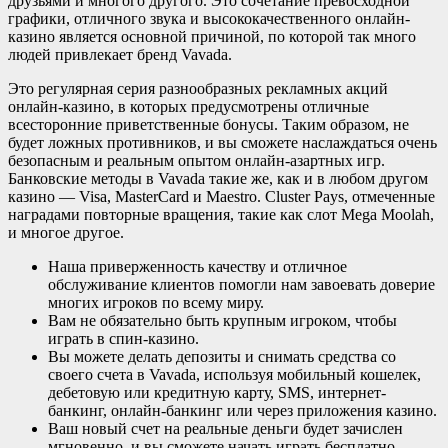
друзьями и многого другого. Это сочетание превосходной
графики, отличного звука и высококачественного онлайн-
казино является основной причиной, по которой так много
людей привлекает бренд Vavada.
Это регулярная серия разнообразных рекламных акций
онлайн-казино, в которых предусмотрены отличные
всесторонние приветственные бонусы. Таким образом, не
будет ложных противников, и вы сможете наслаждаться очень
безопасным и реальным опытом онлайн-азартных игр.
Банковские методы в Vavada такие же, как и в любом другом
казино — Visa, MasterCard и Maestro. Cluster Pays, отмеченные
наградами повторные вращения, такие как слот Mega Moolah,
и многое другое.
Наша приверженность качеству и отличное
обслуживание клиентов помогли нам завоевать доверие
многих игроков по всему миру.
Вам не обязательно быть крупным игроком, чтобы
играть в спин-казино.
Вы можете делать депозиты и снимать средства со
своего счета в Vavada, используя мобильный кошелек,
дебетовую или кредитную карту, SMS, интернет-
банкинг, онлайн-банкинг или через приложения казино.
Ваш новый счет на реальные деньги будет зачислен
мгновенно, и вы сможете начать играть бесплатно.