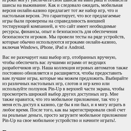
шансы на выживание. Как и следовало ожидать, мобильная
версия онлайн-казино предлагает тот же набор игр, что и
настольная версия. Это гарантирует, что все предлагаемые
игры были проверены на справедливость внешней
тестирующей компанией, и что сайт имеет необходимые
ресурсы, финансы, опыт и безопасность для обеспечения
безопасности игроков. Мы провели тесты на ряде устройств,
которые обычно используются игроками онлайн-казино,
включая Windows, iPhone, iPad и Android.
Вас не разочарует наш выбор игр, отобранных вручную,
чтобы обеспечить вас лучшими играми от ведущих
разработчиков игр. Наша коллекция игровых автоматов также
постоянно обновляется и расширяется, чтобы предоставить
вам лучшие игры, которые мы можем предложить. Выбирайте
из различных настольных игр, слотов и игр кено или
используйте ползунок Pin-Up в верхней части экрана, чтобы
просмотреть широкий выбор других доступных игр. Мне
также нравится, что это мобильное приложение, так что у
меня есть доступ к казино, где бы я ни был, и я могу играть в
любое время. После того, как вы зарегистрировали свой счет
на реальные деньги, просто загрузите мобильное приложение
Pin-Up на свое мобильное устройство и начните играть!.