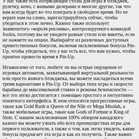
У нас также есть потрясающие столы для игры в блэкджек,
рулетку, кено, с живыми дилерами и многие другие, так что
вам всегда будет во что поиграть в свободное время. Но не
верьте нам на слово, зарегистрируйтесь сейчас, чтобы
убедиться в этом лично. Казино также использует
знаменитого «короля рекламы», контролируемого командой
Joolza, поэтому вы не увидите разные стили или макеты, если
не нажмете на опции. Выбирайте из различных доступных
приветственных бонусов, включая эксклюзивные бонусы Pin-
Up, чтобы убедиться, что у вас есть все, что вам нужно, чтобы
приятно провести время в Pin-Up.
Независимо от того, любите ли вы острые ощущения от
игровых автоматов, захватывающей виртуальной реальности
или просто живого блэкджека, вы можете насладиться всеми
тремя вариантами в Pin-Up. От выбора типа игры и скорости
барабана до максимальной ставки и режима безопасности —
все это легко достигается с помощью простого и интуитивно
понятного интерфейса. К ним относятся прогрессивные игры,
такие как Gold Rush и Queen of the Nile от Mega Moolah, а
также мобильные игры, такие как Gods of Fortune и King of
Slots. С нашим эксклюзивным 100% обзором канадского
казино вы можете узнать обо всех преимуществах игры для
первого пользователя, а также о том, как легко увидеть, какие
бонусы предлагает эта игра и как их получить. Также важно