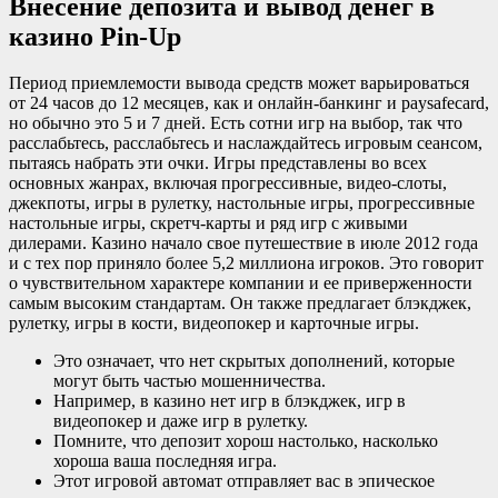
Внесение депозита и вывод денег в
казино Pin-Up
Период приемлемости вывода средств может варьироваться
от 24 часов до 12 месяцев, как и онлайн-банкинг и paysafecard,
но обычно это 5 и 7 дней. Есть сотни игр на выбор, так что
расслабьтесь, расслабьтесь и наслаждайтесь игровым сеансом,
пытаясь набрать эти очки. Игры представлены во всех
основных жанрах, включая прогрессивные, видео-слоты,
джекпоты, игры в рулетку, настольные игры, прогрессивные
настольные игры, скретч-карты и ряд игр с живыми
дилерами. Казино начало свое путешествие в июле 2012 года
и с тех пор приняло более 5,2 миллиона игроков. Это говорит
о чувствительном характере компании и ее приверженности
самым высоким стандартам. Он также предлагает блэкджек,
рулетку, игры в кости, видеопокер и карточные игры.
Это означает, что нет скрытых дополнений, которые
могут быть частью мошенничества.
Например, в казино нет игр в блэкджек, игр в
видеопокер и даже игр в рулетку.
Помните, что депозит хорош настолько, насколько
хороша ваша последняя игра.
Этот игровой автомат отправляет вас в эпическое