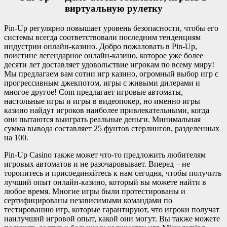
виртуальную рулетку
Pin-Up регулярно повышает уровень безопасности, чтобы его
системы всегда соответствовали последним тенденциям
индустрии онлайн-казино. Добро пожаловать в Pin-Up,
поистине легендарное онлайн-казино, которое уже более
десяти лет доставляет удовольствие игрокам по всему миру!
Мы предлагаем вам сотни игр казино, огромный выбор игр с
прогрессивным джекпотом, игры с живыми дилерами и
многое другое! Com предлагает игровые автоматы,
настольные игры и игры в видеопокер, но именно игры
казино найдут игроков наиболее привлекательными, когда
они пытаются выиграть реальные деньги. Минимальная
сумма вывода составляет 25 фунтов стерлингов, разделенных
на 100.
Pin-Up Casino также может что-то предложить любителям
игровых автоматов и не разочаровывает. Вперед – не
торопитесь и присоединяйтесь к нам сегодня, чтобы получить
лучший опыт онлайн-казино, который вы можете найти в
любое время. Многие игры были протестированы и
сертифицированы независимыми командами по
тестированию игр, которые гарантируют, что игроки получат
наилучший игровой опыт, какой они могут. Вы также можете