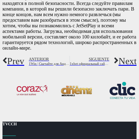
находятся в полной безопасности. Всегда следуйте правилам
компании, в которой вы решили безопасно заключать пари. В
конце концов, нам всем нужно немного развлечься (мы
предоставим вам разобраться в этом смысле), поэтому мы
хотим, чтобы вы познакомились с JetSetPlay и всеми
аспектами работы. Загрузка, необходимая для использования
мобильной версии, составляет около 100 килобайт, и ее работа
гарантируется рядом технологий, широко распространенных в
онлайн-мире.
Prev
Next
ANTERIOR
SIGUIENTE
1Win | Скачайте для Андроид и iOS, играть в виртуальную рулетку
1xbet официальный сайт и рабочее зеркало – вход на 1хБет
TVCCH