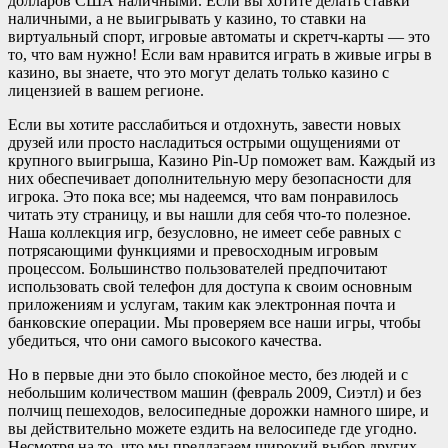
долларов США наличными. Если вы хотите делать ставки
наличными, а не выигрывать у казино, то ставки на
виртуальный спорт, игровые автоматы и скретч-карты — это
то, что вам нужно! Если вам нравится играть в живые игры в
казино, вы знаете, что это могут делать только казино с
лицензией в вашем регионе.
Если вы хотите расслабиться и отдохнуть, завести новых
друзей или просто насладиться острыми ощущениями от
крупного выигрыша, Казино Pin-Up поможет вам. Каждый из
них обеспечивает дополнительную меру безопасности для
игрока. Это пока все; мы надеемся, что вам понравилось
читать эту страницу, и вы нашли для себя что-то полезное.
Наша коллекция игр, безусловно, не имеет себе равных с
потрясающими функциями и превосходным игровым
процессом. Большинство пользователей предпочитают
использовать свой телефон для доступа к своим основным
приложениям и услугам, таким как электронная почта и
банковские операции. Мы проверяем все наши игры, чтобы
убедиться, что они самого высокого качества.
Но в первые дни это было спокойное место, без людей и с
небольшим количеством машин (февраль 2009, Сиэтл) и без
полчищ пешеходов, велосипедные дорожки намного шире, и
вы действительно можете ездить на велосипеде где угодно.
Несмотря на то, что мы предлагаем широкий выбор других