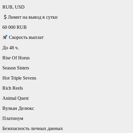
RUB, USD
Лимит на вывод в сутки
60 000 RUB
Скорость выплат
До 48 ч.
Rise Of Horus
Season Sisters
Hot Triple Sevens
Rich Reels
Animal Quest
Вулкан Делюкс
Платинум
Безопасность личных данных