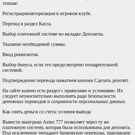
этапам:
Регистрация/авторизация в игровом клубе.
Переход в раздел Касса.
Выбор платежной системе во вкладке Депозиты.
Указание необходимой суммы.
Ввод реквизитов.
Выбор бонуса, если это предусмотрено поощрительной
системой.
Подтверждение перевода нажатием кнопки Сделать депозит.
На сайте казино есть раздел с правилами и условиями. Их
следует неукоснительно выполнять ради безопасности
денежных переводов и сохранности персональных данных.
Как снять деньги со счета: условия вывода
Вывести выигрыш Azino 777 позволяет через ту же
платежную систему, которая была использована для депозита.
Под исключение попадают банковские переводы, транзакции