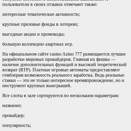
пользователи в своих отзывах отмечают также:
интересные тематические активности;
крупные призовые фонды в лотереях;
выгодные акции и промокоды;
большую коллекцию азартных игр.
На официальном сайте casino Azino 777 размещаются лучшие
разработки мировых провайдеров. Главная их фишка —
наличие дополнительных функций и высокий теоретический
возврат (RTP). Платные игровые автоматы предоставляют
гемблерам возможность реального заработка. Ведь реальные
ставки — это не только интересное времяпровождение, но и
инструмент крупных выигрышей.
Все слоты в зале сортируются по нескольким параметрам:
название;
провайдер;
популярность;