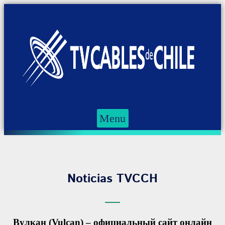
Menu
Noticias TVCCH
Вулкан (Vulсan) – официальный сайт онлайн