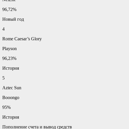
96,72%
Новый год
4
Rome Caesar’s Glory
Playson
96,23%
История
5
Aztec Sun
Booongo
95%
История
Пополнение счета и вывод средств