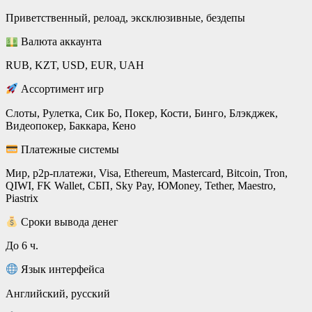
Приветственный, релоад, эксклюзивные, бездепы
Валюта аккаунта
RUB, KZT, USD, EUR, UAH
Ассортимент игр
Слоты, Рулетка, Сик Бо, Покер, Кости, Бинго, Блэкджек,
Видеопокер, Баккара, Кено
Платежные системы
Мир, p2p-платежи, Visa, Ethereum, Mastercard, Bitcoin, Tron,
QIWI, FK Wallet, СБП, Sky Pay, ЮMoney, Tether, Maestro,
Piastrix
Сроки вывода денег
До 6 ч.
Язык интерфейса
Английский, русский