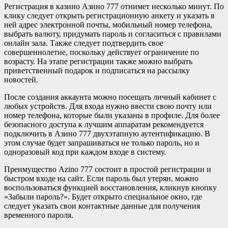
Регистрация в казино Азино 777 отнимет несколько минут. По
клику следует открыть регистрационную анкету и указать в
ней адрес электронной почты, мобильный номер телефона,
выбрать валюту, придумать пароль и согласиться с правилами
онлайн зала. Также следует подтвердить свое
совершеннолетие, поскольку действует ограничение по
возрасту. На этапе регистрации также можно выбрать
приветственный подарок и подписаться на рассылку
новостей.
После создания аккаунта можно посещать личный кабинет с
любых устройств. Для входа нужно ввести свою почту или
номер телефона, которые были указаны в профиле. Для более
безопасного доступа к лучшим аппаратам рекомендуется
подключить в Азино 777 двухэтапную аутентификацию. В
этом случае будет запрашиваться не только пароль, но и
одноразовый код при каждом входе в систему.
Преимущество Azino 777 состоит в простой регистрации и
быстром входе на сайт. Если пароль был утерян, можно
воспользоваться функцией восстановления, кликнув кнопку
«Забыли пароль?». Будет открыто специальное окно, где
следует указать свои контактные данные для получения
временного пароля.