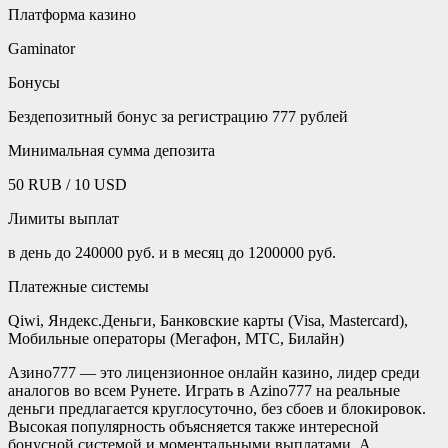
Платформа казино
Gaminator
Бонусы
Бездепозитный бонус за регистрацию 777 рублей
Минимальная сумма депозита
50 RUB / 10 USD
Лимиты выплат
в день до 240000 руб. и в месяц до 1200000 руб.
Платежные системы
Qiwi, Яндекс.Деньги, Банковские карты (Visa, Mastercard),
Мобильные операторы (Мегафон, МТС, Билайн)
Азино777 — это лицензионное онлайн казино, лидер среди
аналогов во всем Рунете. Играть в Azino777 на реальные
деньги предлагается круглосуточно, без сбоев и блокировок.
Высокая популярность объясняется также интересной
бонусной системой и моментальными выплатами. А