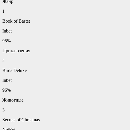
Жанр
1
Book of Bastet
Inbet
95%
Приключения
2
Birds Deluxe
Inbet
96%
Животные
3
Secrets of Christmas
NetEnt