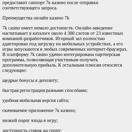
предоставит саппорт 7к казино после отправки
соответствующего запроса.
Преимущества онлайн казино 7k
7k casino имеет немало достоинств. Онлайн-заведение
насчитывает в каталоге около 4 300 слотов от 23 известных
компаний-разработчиков. Игорный зал полностью
адаптирован под загрузку на мобильных устройствах, а его
игры запускаются в любых современных интернет-браузерах.
В платформу 7k casino удачно интегрирована партнерская
программа, позволяющая участникам получать
дополнительную прибыль. К остальным плюсам относятся
следующие:
щедрые бонусы к депозиту;
быстрая регистрация разными способами;
удобная мобильная версия сайта;
скачиваемое приложение 7к казино;
низкий порог входа в игру;
доступность ставок на спорт;