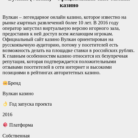
казино
Вулкан – легендарное онлайн казино, которое известно на
рынке азартных развлечений более 10 лет. В 2016 году
оператор запустил виртуальную версию игорного зала,
предоставив к ней доступ всем желающим игрокам.
Официальный сайт казино Вулкан ориентирован на
русскоязычную аудиторию, потому у посетителей есть
возможность делать на площадке ставки в российских рублях.
К главным особенностям казино относится их безупречная
репутация, которая подтверждается положительными
отзывами посетителей в сети интернет и высокими
позициями в рейтингах авторитетных казино.
Бренд
Вулкан казино
Год запуска проекта
2016
Платформа
Собственная